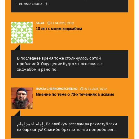
теплые слова :-)...
SALAT
11.04.2025, 09:02
10 лет с моим хиджабом
В последнее время тоже столкнулась с этой
проблемой. Ощущение будто я поспешила с
хиджабом и рано по...
HAMZA CHERNOMORCHENKO
30.01.2025, 15:22
Мнение по теме о 73-х течениях в исламе
إمام احمد إمام , Ва алейкум ассалам ва рахматуЛлахи
ва баракятух! Спасибо брат за то что попробовал ...