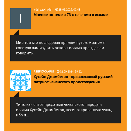
إمام احمد إمام
29.01.2025, 00:43
Мнение по теме о 73-х течениях в исламе
Мир тем кто последовал прямым путем. А затем я
советую вам изучить основы ислама прежде чем
говорить...
АЗЕР ГАСАНЛИ
02.09.2024, 19:12
Хусейн Джамбетов - православный русский
патриот чеченского происхождения
Типы как ентот предатель чеченского народа и
ислама Хусейн Джамбетов, несет откровенную чушь,
ибо я...