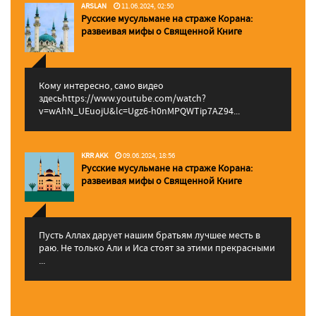
ARSLAN
11.06.2024, 02:50
Русские мусульмане на страже Корана:
pазвеивая мифы о Священной Книге
Кому интересно, само видео
здесьhttps://www.youtube.com/watch?
v=wAhN_UEuojU&lc=Ugz6-h0nMPQWTip7AZ94...
KRR AKK
09.06.2024, 18:56
Русские мусульмане на страже Корана:
pазвеивая мифы о Священной Книге
Пусть Аллах дарует нашим братьям лучшее месть в
раю. Не только Али и Иса стоят за этими прекрасными
...