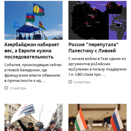
Азербайджан набирает
Россия "перепутала"
вес, а Европе нужна
Палестину с Ливией
последовательность
С начала войны в Газе одним из
аргументов роZийских
События, происходящие сейчас
муZульман в пользу поддержки
в Новой Каледонии, где
т.н. СВО стала про......
французские власти обвинили
в причастности к ид......
10 МАЯ'2024
17 МАЯ'2024