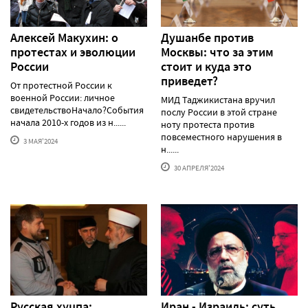
Алексей Макуxин: о
Душанбе против
протестаx и эволюции
Москвы: что за этим
России
стоит и куда это
приведет?
От протестной России к
военной России: личное
МИД Таджикистана вручил
свидетельствоНачало?События
послу России в этой стране
начала 2010-х годов из н......
ноту протеста против
повсеместного нарушения в
3 МАЯ'2024
н......
30 АПРЕЛЯ'2024
Русская хуцпа:
Иран - Израиль: суть