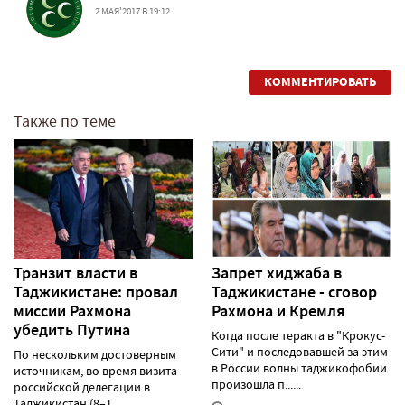
2 МАЯ'2017 В 19:12
КОММЕНТИРОВАТЬ
Также по теме
Транзит власти в
Запрет хиджаба в
Таджикистане: провал
Таджикистане - сговор
миссии Рахмона
Рахмона и Кремля
убедить Путина
Когда после теракта в "Крокус-
Сити" и последовавшей за этим
По нескольким достоверным
в России волны таджикофобии
источникам, во время визита
произошла п......
российской делегации в
Таджикистан (8–1......