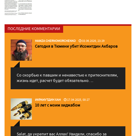
ПОСЛЕДНИЕ КОММЕНТАРИИ
HAMZA CHERNOMORCHENKO
03.06.2026, 23:29
Сегодня в Тюмени убит Исомитдин Акбаров
Со скорбью к павшим и ненавестью к притеснителям,
жизнь идет, расчет будет обязательно. ...
ИКРАМУТДИН ХАН
17.04.2025, 00:27
10 лет с моим хиджабом
Salat, да укрепит вас Аллаx! Увидели, спасибо за