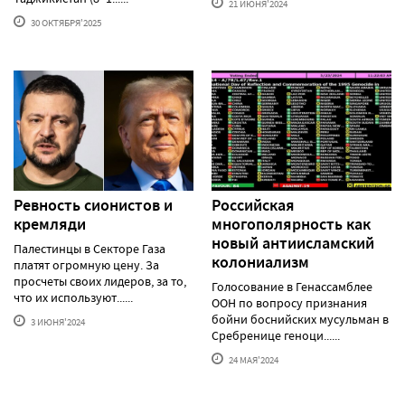
21 ИЮНЯ'2024
30 ОКТЯБРЯ'2025
Ревность сионистов и
Российская
кремляди
многополярность как
новый антиисламский
Палестинцы в Секторе Газа
колониализм
платят огромную цену. За
просчеты своих лидеров, за то,
Голосование в Генассамблее
что их используют......
ООН по вопросу признания
бойни боснийских мусульман в
3 ИЮНЯ'2024
Сребренице геноци......
24 МАЯ'2024