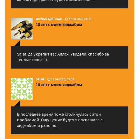
ИКРАМУТДИН ХАН
17.04.2025, 00:27
10 лет с моим хиджабом
Salat, да укрепит вас Аллаx! Увидели, спасибо за
теплые слова :-)...
SALAT
11.04.2025, 09:02
10 лет с моим хиджабом
В последнее время тоже столкнулась с этой
проблемой. Ощущение будто я поспешила с
хиджабом и рано по...