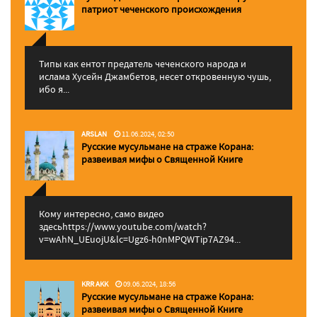
патриот чеченского происхождения
Типы как ентот предатель чеченского народа и
ислама Хусейн Джамбетов, несет откровенную чушь,
ибо я...
ARSLAN
11.06.2024, 02:50
Русские мусульмане на страже Корана:
pазвеивая мифы о Священной Книге
Кому интересно, само видео
здесьhttps://www.youtube.com/watch?
v=wAhN_UEuojU&lc=Ugz6-h0nMPQWTip7AZ94...
KRR AKK
09.06.2024, 18:56
Русские мусульмане на страже Корана:
pазвеивая мифы о Священной Книге