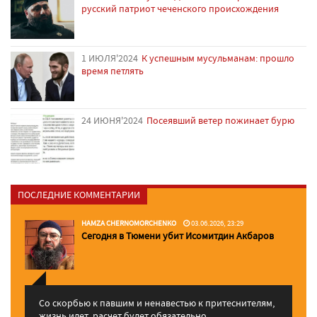
русский патриот чеченского происхождения
1 ИЮЛЯ'2024
К успешным мусульманам: прошло
время петлять
24 ИЮНЯ'2024
Посеявший ветер пожинает бурю
ПОСЛЕДНИЕ КОММЕНТАРИИ
HAMZA CHERNOMORCHENKO
03.06.2026, 23:29
Сегодня в Тюмени убит Исомитдин Акбаров
Со скорбью к павшим и ненавестью к притеснителям,
жизнь идет, расчет будет обязательно. ...