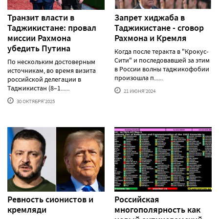
Транзит власти в
Запрет хиджаба в
Таджикистане: провал
Таджикистане - сговор
миссии Рахмона
Рахмона и Кремля
убедить Путина
Когда после теракта в "Крокус-
Сити" и последовавшей за этим
По нескольким достоверным
в России волны таджикофобии
источникам, во время визита
произошла п......
российской делегации в
Таджикистан (8–1......
21 ИЮНЯ'2024
30 ОКТЯБРЯ'2025
Ревность сионистов и
Российская
кремляди
многополярность как