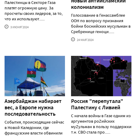
новый антиисламский
Палестинцы в Секторе Газа
колониализм
платят огромную цену. За
просчеты своих лидеров, за то,
Голосование в Генассамблее
что их используют......
ООН по вопросу признания
бойни боснийских мусульман в
3 ИЮНЯ'2024
Сребренице геноци......
24 МАЯ'2024
Азербайджан набирает
Россия "перепутала"
вес, а Европе нужна
Палестину с Ливией
последовательность
С начала войны в Газе одним из
аргументов роZийских
События, происходящие сейчас
муZульман в пользу поддержки
в Новой Каледонии, где
т.н. СВО стала про......
французские власти обвинили