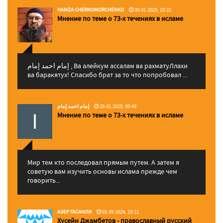
HAMZA CHERNOMORCHENKO
30.01.2025, 15:22
Мнение по теме о 73-х течениях в исламе
إمام احمد إمام , Ва алейкум ассалам ва рахматуЛлахи
ва баракятух! Спасибо брат за то что попробовал ...
إمام احمد إمام
29.01.2025, 00:43
Мнение по теме о 73-х течениях в исламе
Мир тем кто последовал прямым путем. А затем я
советую вам изучить основы ислама прежде чем
говорить...
АЗЕР ГАСАНЛИ
02.09.2024, 19:12
Хусейн Джамбетов - православный русский