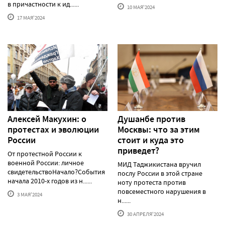
в причастности к ид......
10 МАЯ'2024
17 МАЯ'2024
Алексей Макуxин: о
Душанбе против
протестаx и эволюции
Москвы: что за этим
России
стоит и куда это
приведет?
От протестной России к
военной России: личное
МИД Таджикистана вручил
свидетельствоНачало?События
послу России в этой стране
начала 2010-х годов из н......
ноту протеста против
повсеместного нарушения в
3 МАЯ'2024
н......
30 АПРЕЛЯ'2024