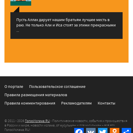
Пусть Аллах дарует нашим братьям лучшее месть в
раю. Не только Али и Иса стоят за этими прекрасными
...
О портале
Пользовательское соглашение
Правила размещения материалов
Правила комментирования
Рекламодателям
Контакты
© 2011 - 2026
ГолосИслама.RU
- Политические новости, события и происшествия
в России и мире, новости ислама, от мусульман и для мусульман – всё это
Facebook
VK
Twitter
Odnokla
ГолосИслама.RU!