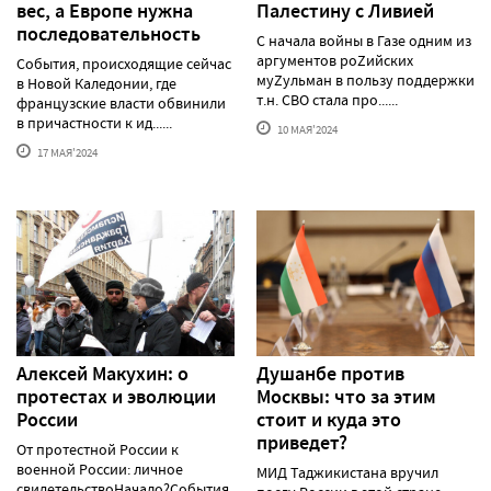
вес, а Европе нужна
Палестину с Ливией
последовательность
С начала войны в Газе одним из
аргументов роZийских
События, происходящие сейчас
муZульман в пользу поддержки
в Новой Каледонии, где
т.н. СВО стала про......
французские власти обвинили
в причастности к ид......
10 МАЯ'2024
17 МАЯ'2024
Алексей Макуxин: о
Душанбе против
протестаx и эволюции
Москвы: что за этим
России
стоит и куда это
приведет?
От протестной России к
военной России: личное
МИД Таджикистана вручил
свидетельствоНачало?События