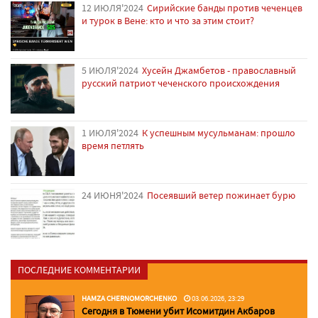
12 ИЮЛЯ'2024
Сирийские банды против чеченцев
и турок в Вене: кто и что за этим стоит?
5 ИЮЛЯ'2024
Хусейн Джамбетов - православный
русский патриот чеченского происхождения
1 ИЮЛЯ'2024
К успешным мусульманам: прошло
время петлять
24 ИЮНЯ'2024
Посеявший ветер пожинает бурю
ПОСЛЕДНИЕ КОММЕНТАРИИ
HAMZA CHERNOMORCHENKO
03.06.2026, 23:29
Сегодня в Тюмени убит Исомитдин Акбаров