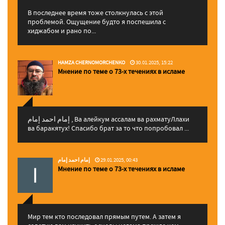
В последнее время тоже столкнулась с этой
проблемой. Ощущение будто я поспешила с
хиджабом и рано по...
HAMZA CHERNOMORCHENKO
30.01.2025, 15:22
Мнение по теме о 73-х течениях в исламе
إمام احمد إمام , Ва алейкум ассалам ва рахматуЛлахи
ва баракятух! Спасибо брат за то что попробовал ...
إمام احمد إمام
29.01.2025, 00:43
Мнение по теме о 73-х течениях в исламе
Мир тем кто последовал прямым путем. А затем я