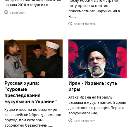
послу России в этой стране
начала 2010-х годов из н......
ноту протеста против
повсеместного нарушения в
3 МАЯ'2024
н......
30 АПРЕЛЯ'2024
Русская хуцпа:
Иран - Израиль: суть
"суровые
игры
преследования
Атака Ирана на Израиль
мусульман в Украине"
вызвала в мусульманской среде
две основные реакции.Первая -
Хуцпа известна во всем мире
воодушевление, ......
как еврейский бренд, а именно
подход, при котором
15 АПРЕЛЯ'2024
абсолютно беззастенчи......