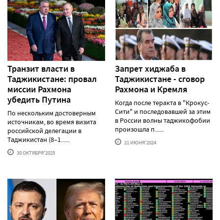
Транзит власти в
Запрет хиджаба в
Таджикистане: провал
Таджикистане - сговор
миссии Рахмона
Рахмона и Кремля
убедить Путина
Когда после теракта в "Крокус-
Сити" и последовавшей за этим
По нескольким достоверным
в России волны таджикофобии
источникам, во время визита
произошла п......
российской делегации в
Таджикистан (8–1......
21 ИЮНЯ'2024
30 ОКТЯБРЯ'2025