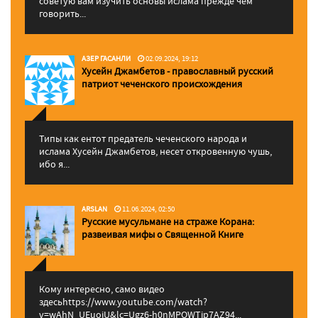
советую вам изучить основы ислама прежде чем
говорить...
АЗЕР ГАСАНЛИ
02.09.2024, 19:12
Хусейн Джамбетов - православный русский
патриот чеченского происхождения
Типы как ентот предатель чеченского народа и
ислама Хусейн Джамбетов, несет откровенную чушь,
ибо я...
ARSLAN
11.06.2024, 02:50
Русские мусульмане на страже Корана:
pазвеивая мифы о Священной Книге
Кому интересно, само видео
здесьhttps://www.youtube.com/watch?
v=wAhN_UEuojU&lc=Ugz6-h0nMPQWTip7AZ94...