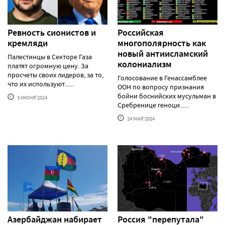
Ревность сионистов и
Российская
кремляди
многополярность как
новый антиисламский
Палестинцы в Секторе Газа
колониализм
платят огромную цену. За
просчеты своих лидеров, за то,
Голосование в Генассамблее
что их используют......
ООН по вопросу признания
бойни боснийских мусульман в
3 ИЮНЯ'2024
Сребренице геноци......
24 МАЯ'2024
Азербайджан набирает
Россия "перепутала"