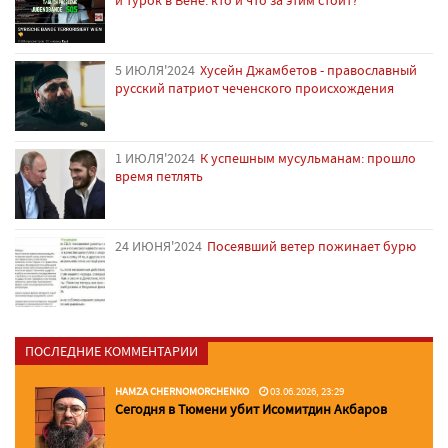
и турок в Вене: кто и что за этим стоит?
5 ИЮЛЯ'2024
Хусейн Джамбетов - православный
русский патриот чеченского происхождения
1 ИЮЛЯ'2024
К успешным мусульманам: прошло
время петлять
24 ИЮНЯ'2024
Посеявший ветер пожинает бурю
ПОСЛЕДНИЕ КОММЕНТАРИИ
HAMZA CHERNOMORCHENKO
03.06.2026, 23:29
Сегодня в Тюмени убит Исомитдин Акбаров