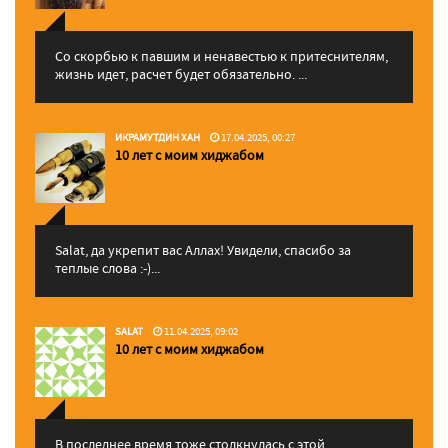
Со скорбью к павшим и ненавестью к притеснителям,
жизнь идет, расчет будет обязательно. ...
ИКРАМУТДИН ХАН
17.04.2025, 00:27
10 лет с моим хиджабом
Salat, да укрепит вас Аллаx! Увидели, спасибо за
теплые слова :-)...
SALAT
11.04.2025, 09:02
10 лет с моим хиджабом
В последнее время тоже столкнулась с этой