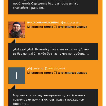
проблемой. Ощущение будто я поспешила с
хиджабом и рано по...
HAMZA CHERNOMORCHENKO
30.01.2025, 15:22
Мнение по теме о 73-х течениях в исламе
إمام احمد إمام , Ва алейкум ассалам ва рахматуЛлахи
ва баракятух! Спасибо брат за то что попробовал ...
إمام احمد إمام
29.01.2025, 00:43
Мнение по теме о 73-х течениях в исламе
Мир тем кто последовал прямым путем. А затем я
советую вам изучить основы ислама прежде чем
говорить...