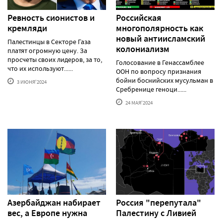
Ревность сионистов и
Российская
кремляди
многополярность как
новый антиисламский
Палестинцы в Секторе Газа
колониализм
платят огромную цену. За
просчеты своих лидеров, за то,
Голосование в Генассамблее
что их используют......
ООН по вопросу признания
бойни боснийских мусульман в
3 ИЮНЯ'2024
Сребренице геноци......
24 МАЯ'2024
Азербайджан набирает
Россия "перепутала"
вес, а Европе нужна
Палестину с Ливией