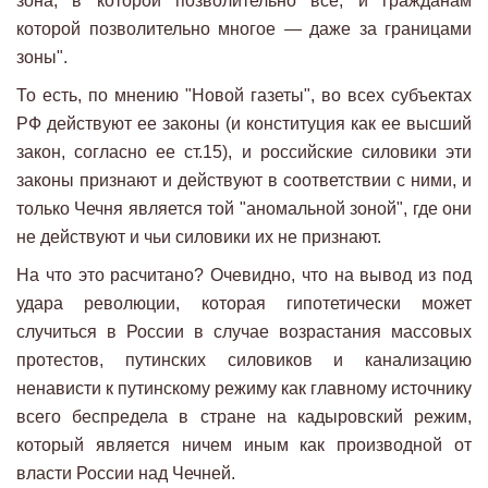
зона, в которой позволительно все, и гражданам
которой позволительно многое — даже за границами
зоны".
То есть, по мнению "Новой газеты", во всех субъектах
РФ действуют ее законы (и конституция как ее высший
закон, согласно ее ст.15), и российские силовики эти
законы признают и действуют в соответствии с ними, и
только Чечня является той "аномальной зоной", где они
не действуют и чьи силовики их не признают.
На что это расчитано? Очевидно, что на вывод из под
удара революции, которая гипотетически может
случиться в России в случае возрастания массовых
протестов, путинских силовиков и канализацию
ненависти к путинскому режиму как главному источнику
всего беспредела в стране на кадыровский режим,
который является ничем иным как производной от
власти России над Чечней.