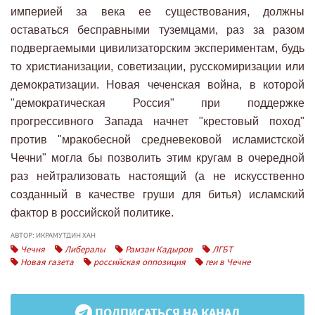
империей за века ее существования, должны
оставаться бесправными туземцами, раз за разом
подвергаемыми цивилизаторским экспериментам, будь
то христианизации, советизации, русскомиризации или
демократизации. Новая чеченская война, в которой
"демократическая Россия" при поддержке
прогрессивного Запада начнет "крестовый поход"
против "мракобесной средневековой исламистской
Чечни" могла бы позволить этим кругам в очередной
раз нейтрализовать настоящий (а не искусственно
созданный в качестве груши для битья) исламский
фактор в российской политике.
АВТОР: ИКРАМУТДИН ХАН
Чечня
Либералы
Рамзан Кадыров
ЛГБТ
Новая газета
российская оппозиция
геи в Чечне
ПОДПИСАТЬСЯ НА КАНАЛ