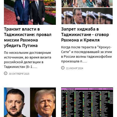
Транзит власти в
Запрет хиджаба в
Таджикистане: провал
Таджикистане - сговор
миссии Рахмона
Рахмона и Кремля
убедить Путина
Когда после теракта в "Крокус-
Сити" и последовавшей за этим
По нескольким достоверным
в России волны таджикофобии
источникам, во время визита
произошла п......
российской делегации в
Таджикистан (8–1......
21 ИЮНЯ'2024
30 ОКТЯБРЯ'2025