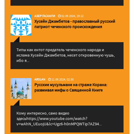
АЗЕР ГАСАНЛИ
02.09.2024, 19:12
Хусейн Джамбетов - православный русский
патриот чеченского происхождения
Типы как ентот предатель чеченского народа и
ислама Хусейн Джамбетов, несет откровенную чушь,
ибо я...
ARSLAN
11.06.2024, 02:50
Русские мусульмане на страже Корана:
pазвеивая мифы о Священной Книге
Кому интересно, само видео
здесьhttps://www.youtube.com/watch?
v=wAhN_UEuojU&lc=Ugz6-h0nMPQWTip7AZ94...