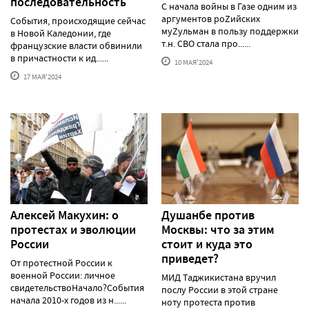
последовательность
С начала войны в Газе одним из
аргументов роZийских
События, происходящие сейчас
муZульман в пользу поддержки
в Новой Каледонии, где
т.н. СВО стала про......
французские власти обвинили
в причастности к ид......
10 МАЯ'2024
17 МАЯ'2024
Алексей Макуxин: о
Душанбе против
протестаx и эволюции
Москвы: что за этим
России
стоит и куда это
приведет?
От протестной России к
военной России: личное
МИД Таджикистана вручил
свидетельствоНачало?События
послу России в этой стране
начала 2010-х годов из н......
ноту протеста против