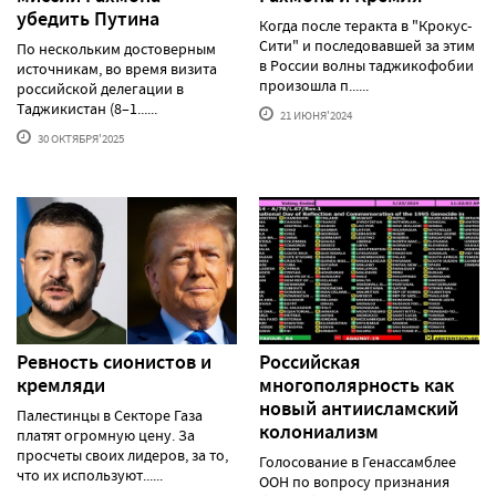
убедить Путина
Когда после теракта в "Крокус-
Сити" и последовавшей за этим
По нескольким достоверным
в России волны таджикофобии
источникам, во время визита
произошла п......
российской делегации в
Таджикистан (8–1......
21 ИЮНЯ'2024
30 ОКТЯБРЯ'2025
Ревность сионистов и
Российская
кремляди
многополярность как
новый антиисламский
Палестинцы в Секторе Газа
колониализм
платят огромную цену. За
просчеты своих лидеров, за то,
Голосование в Генассамблее
что их используют......
ООН по вопросу признания