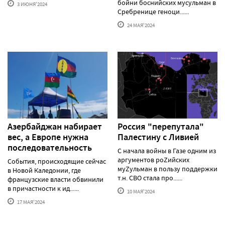
бойни боснийских мусульман в
3 ИЮНЯ'2024
Сребренице геноци......
24 МАЯ'2024
Азербайджан набирает
Россия "перепутала"
вес, а Европе нужна
Палестину с Ливией
последовательность
С начала войны в Газе одним из
аргументов роZийских
События, происходящие сейчас
муZульман в пользу поддержки
в Новой Каледонии, где
т.н. СВО стала про......
французские власти обвинили
в причастности к ид......
10 МАЯ'2024
17 МАЯ'2024