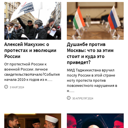
Алексей Макуxин: о
Душанбе против
протестаx и эволюции
Москвы: что за этим
России
стоит и куда это
приведет?
От протестной России к
военной России: личное
МИД Таджикистана вручил
свидетельствоНачало?События
послу России в этой стране
начала 2010-х годов из н......
ноту протеста против
повсеместного нарушения в
3 МАЯ'2024
н......
30 АПРЕЛЯ'2024