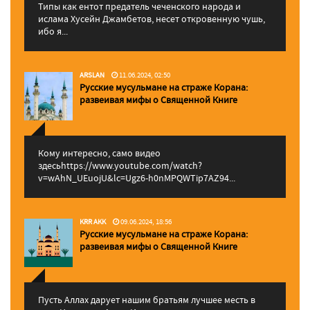
Типы как ентот предатель чеченского народа и
ислама Хусейн Джамбетов, несет откровенную чушь,
ибо я...
ARSLAN
11.06.2024, 02:50
Русские мусульмане на страже Корана:
pазвеивая мифы о Священной Книге
Кому интересно, само видео
здесьhttps://www.youtube.com/watch?
v=wAhN_UEuojU&lc=Ugz6-h0nMPQWTip7AZ94...
KRR AKK
09.06.2024, 18:56
Русские мусульмане на страже Корана:
pазвеивая мифы о Священной Книге
Пусть Аллах дарует нашим братьям лучшее месть в