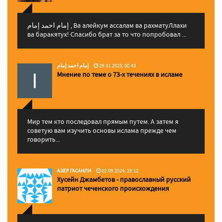
إمام احمد إمام , Ва алейкум ассалам ва рахматуЛлахи
ва баракятух! Спасибо брат за то что попробовал ...
إمام احمد إمام
29.01.2025, 00:43
Мнение по теме о 73-х течениях в исламе
Мир тем кто последовал прямым путем. А затем я
советую вам изучить основы ислама прежде чем
говорить...
АЗЕР ГАСАНЛИ
02.09.2024, 19:12
Хусейн Джамбетов - православный русский
патриот чеченского происхождения