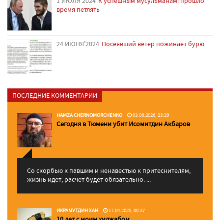
1 ИЮЛЯ'2024
К успешным мусульманам: прошло
время петлять
24 ИЮНЯ'2024
Посеявший ветер пожинает бурю
ПОСЛЕДНИЕ КОММЕНТАРИИ
HAMZA CHERNOMORCHENKO
03.06.2026, 23:29
Сегодня в Тюмени убит Исомитдин Акбаров
Со скорбью к павшим и ненавестью к притеснителям,
жизнь идет, расчет будет обязательно. ...
ИКРАМУТДИН ХАН
17.04.2025, 00:27
10 лет с моим хиджабом