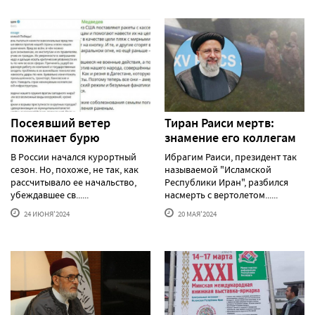
Посеявший ветер
Тиран Раиси мертв:
пожинает бурю
знамение его коллегам
В России начался курортный
Ибрагим Раиси, президент так
сезон. Но, похоже, не так, как
называемой "Исламской
рассчитывало ее начальство,
Республики Иран", разбился
убеждавшее св......
насмерть с вертолетом......
24 ИЮНЯ'2024
20 МАЯ'2024