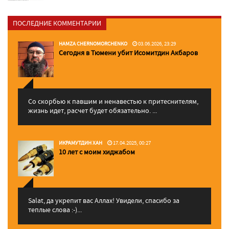
ПОСЛЕДНИЕ КОММЕНТАРИИ
HAMZA CHERNOMORCHENKO
03.06.2026, 23:29
Сегодня в Тюмени убит Исомитдин Акбаров
Со скорбью к павшим и ненавестью к притеснителям,
жизнь идет, расчет будет обязательно. ...
ИКРАМУТДИН ХАН
17.04.2025, 00:27
10 лет с моим хиджабом
Salat, да укрепит вас Аллаx! Увидели, спасибо за
теплые слова :-)...