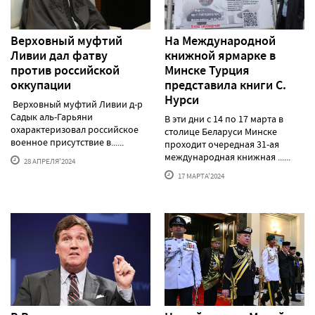
Верховный муфтий
На Международной
Ливии дал фатву
книжной ярмарке в
против российской
Минске Турция
оккупации
представила книги С.
Нурси
Верховный муфтий Ливии д-р
Садык аль-Гарьяни
В эти дни с 14 по 17 марта в
охарактеризовал российское
столице Беларуси Минске
военное присутствие в......
проходит очередная 31-ая
международная книжная ......
28 АПРЕЛЯ'2024
17 МАРТА'2024