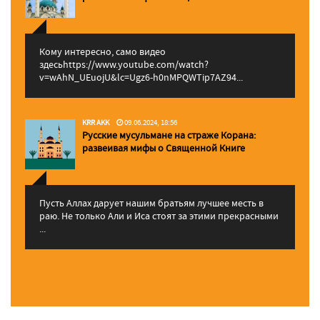
Кому интересно, само видео
здесьhttps://www.youtube.com/watch?
v=wAhN_UEuojU&lc=Ugz6-h0nMPQWTip7AZ94...
KRR AKK
09.06.2024, 18:56
Русские мусульмане на страже Корана:
pазвеивая мифы о Священной Книге
Пусть Аллах дарует нашим братьям лучшее месть в
раю. Не только Али и Иса стоят за этими прекрасными
...