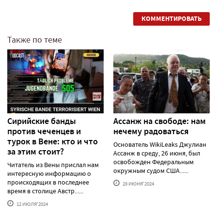
КОММЕНТИРОВАТЬ
Также по теме
Сирийские банды
Ассанж на свободе: нам
против чеченцев и
нечему радоваться
турок в Вене: кто и что
Основатель WikiLeaks Джулиан
за этим стоит?
Ассанж в среду, 26 июня, был
освобожден Федеральным
Читатель из Вены прислал нам
окружным судом США......
интересную информацию о
происходящих в последнее
28 ИЮНЯ'2024
время в столице Австр......
12 ИЮЛЯ'2024