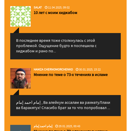
SALAT
11.04.2025, 09:02
10 лет с моим хиджабом
В последнее время тоже столкнулась с этой
проблемой. Ощущение будто я поспешила с
хиджабом и рано по...
HAMZA CHERNOMORCHENKO
30.01.2025, 15:22
Мнение по теме о 73-х течениях в исламе
إمام احمد إمام , Ва алейкум ассалам ва рахматуЛлахи
ва баракятух! Спасибо брат за то что попробовал ...
إمام احمد إمام
29.01.2025, 00:43