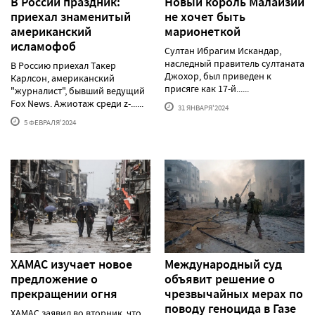
В России праздник:
Новый король Малайзии
приехал знаменитый
не хочет быть
американский
марионеткой
исламофоб
Султан Ибрагим Искандар,
наследный правитель султаната
В Россию приехал Такер
Джохор, был приведен к
Карлсон, американский
присяге как 17-й......
"журналист", бывший ведущий
Fox News. Ажиотаж среди z-......
31 ЯНВАРЯ'2024
5 ФЕВРАЛЯ'2024
ХАМАС изучает новое
Международный суд
предложение о
объявит решение о
прекращении огня
чрезвычайных мерах по
поводу геноцида в Газе
ХАМАС заявил во вторник, что