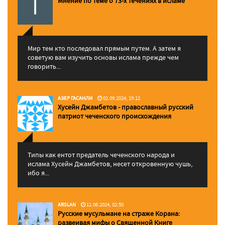
Мнение по теме о 73-х течениях в исламе
Мир тем кто последовал прямым путем. А затем я
советую вам изучить основы ислама прежде чем
говорить...
АЗЕР ГАСАНЛИ
02.09.2024, 19:12
Хусейн Джамбетов - православный русский
патриот чеченского происхождения
Типы как ентот предатель чеченского народа и
ислама Хусейн Джамбетов, несет откровенную чушь,
ибо я...
ARSLAN
11.06.2024, 02:50
Русские мусульмане на страже Корана:
pазвеивая мифы о Священной Книге