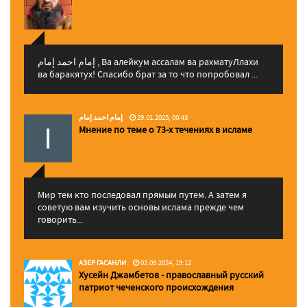
إمام احمد إمام , Ва алейкум ассалам ва рахматуЛлахи
ва баракятух! Спасибо брат за то что попробовал ...
إمام احمد إمام
29.01.2025, 00:43
Мнение по теме о 73-х течениях в исламе
Мир тем кто последовал прямым путем. А затем я
советую вам изучить основы ислама прежде чем
говорить...
АЗЕР ГАСАНЛИ
02.09.2024, 19:12
Хусейн Джамбетов - православный русский
патриот чеченского происхождения