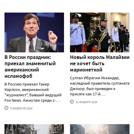
В России праздник:
Новый король Малайзии
приехал знаменитый
не хочет быть
американский
марионеткой
исламофоб
Султан Ибрагим Искандар,
наследный правитель султаната
В Россию приехал Такер
Джохор, был приведен к
Карлсон, американский
присяге как 17-й......
"журналист", бывший ведущий
Fox News. Ажиотаж среди z-......
31 ЯНВАРЯ'2024
5 ФЕВРАЛЯ'2024