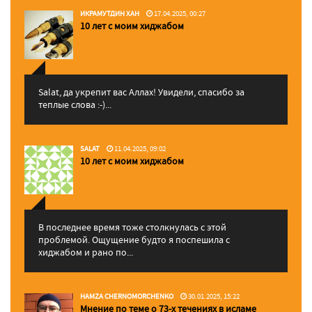
ИКРАМУТДИН ХАН
17.04.2025, 00:27
10 лет с моим хиджабом
Salat, да укрепит вас Аллаx! Увидели, спасибо за
теплые слова :-)...
SALAT
11.04.2025, 09:02
10 лет с моим хиджабом
В последнее время тоже столкнулась с этой
проблемой. Ощущение будто я поспешила с
хиджабом и рано по...
HAMZA CHERNOMORCHENKO
30.01.2025, 15:22
Мнение по теме о 73-х течениях в исламе