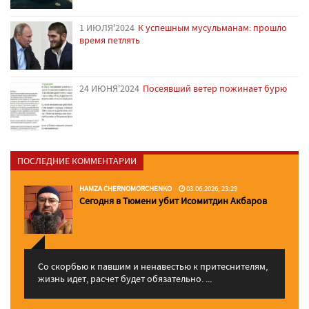
1 ИЮЛЯ'2024
К успешным мусульманам: прошло
время петлять
24 ИЮНЯ'2024
Посеявший ветер пожинает бурю
ПОСЛЕДНИЕ КОММЕНТАРИИ
HAMZA CHERNOMORCHENKO
03.06.2026, 23:29
Сегодня в Тюмени убит Исомитдин Акбаров
Со скорбью к павшим и ненавестью к притеснителям,
жизнь идет, расчет будет обязательно. ...