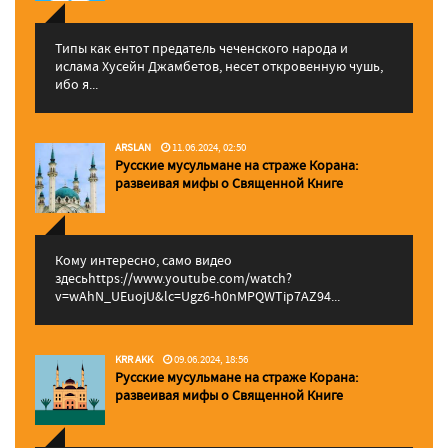
Типы как ентот предатель чеченского народа и
ислама Хусейн Джамбетов, несет откровенную чушь,
ибо я...
ARSLAN
11.06.2024, 02:50
Русские мусульмане на страже Корана:
pазвеивая мифы о Священной Книге
Кому интересно, само видео
здесьhttps://www.youtube.com/watch?
v=wAhN_UEuojU&lc=Ugz6-h0nMPQWTip7AZ94...
KRR AKK
09.06.2024, 18:56
Русские мусульмане на страже Корана:
pазвеивая мифы о Священной Книге