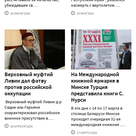
убеждавшее св......
насмерть с вертолетом......
24 ИЮНЯ'2024
20 МАЯ'2024
Верховный муфтий
На Международной
Ливии дал фатву
книжной ярмарке в
против российской
Минске Турция
оккупации
представила книги С.
Нурси
Верховный муфтий Ливии д-р
Садык аль-Гарьяни
В эти дни с 14 по 17 марта в
охарактеризовал российское
столице Беларуси Минске
военное присутствие в......
проходит очередная 31-ая
международная книжная ......
28 АПРЕЛЯ'2024
17 МАРТА'2024