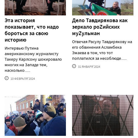
Эта история
Дело Тавдирякова как
показывает, что надо
зеркало роZийских
бороться за свою
муZульман
историю
Отвечая Расулу Тавдирякову на
его обвинения Асламбека
Интервью Путина
Эжаева в том, что тот
американскому журналисту
поплатился за несоблюде......
Такеру Карлсону шокировало
многих на Западе тем,
31 ЯНВАРЯ'2024
насколько......
10 ФЕВРАЛЯ'2024