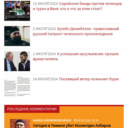
12 ИЮЛЯ'2024
Сирийские банды против чеченцев
и турок в Вене: кто и что за этим стоит?
5 ИЮЛЯ'2024
Хусейн Джамбетов - православный
русский патриот чеченского происхождения
1 ИЮЛЯ'2024
К успешным мусульманам: прошло
время петлять
24 ИЮНЯ'2024
Посеявший ветер пожинает бурю
ПОСЛЕДНИЕ КОММЕНТАРИИ
HAMZA CHERNOMORCHENKO
03.06.2026, 23:29
Сегодня в Тюмени убит Исомитдин Акбаров