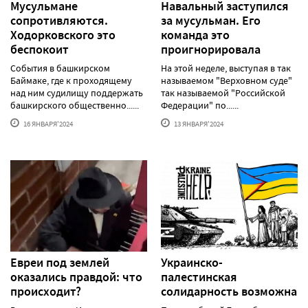
Мусульмане
Навальный заступился
сопротивляются.
за мусульман. Его
Ходорковского это
команда это
беспокоит
проигнорировала
События в башкирском
На этой неделе, выступая в так
Баймаке, где к проходящему
называемом "Верховном суде"
над ним судилищу поддержать
так называемой "Российской
башкирского общественно......
Федерации" по......
16 ЯНВАРЯ'2024
13 ЯНВАРЯ'2024
Евреи под землей
Украинско-
оказались правдой: что
палестинская
происходит?
солидарность возможна