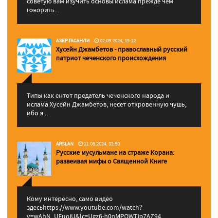
советую вам изучить основы ислама прежде чем
говорить...
АЗЕР ГАСАНЛИ
02.09.2024, 19:12
Хусейн Джамбетов - православный русский
патриот чеченского происхождения
Типы как ентот предатель чеченского народа и
ислама Хусейн Джамбетов, несет откровенную чушь,
ибо я...
ARSLAN
11.06.2024, 02:50
Русские мусульмане на страже Корана:
pазвеивая мифы о Священной Книге
Кому интересно, само видео
здесьhttps://www.youtube.com/watch?
v=wAhN_UEuojU&lc=Ugz6-h0nMPQWTip7AZ94...