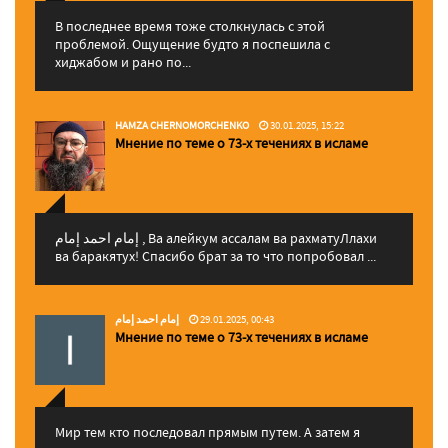
В последнее время тоже столкнулась с этой
проблемой. Ощущение будто я поспешила с
хиджабом и рано по...
HAMZA CHERNOMORCHENKO
30.01.2025, 15:22
Мнение по теме о 73-х течениях в исламе
إمام احمد إمام , Ва алейкум ассалам ва рахматуЛлахи
ва баракятух! Спасибо брат за то что попробовал ...
إمام احمد إمام
29.01.2025, 00:43
Мнение по теме о 73-х течениях в исламе
Мир тем кто последовал прямым путем. А затем я