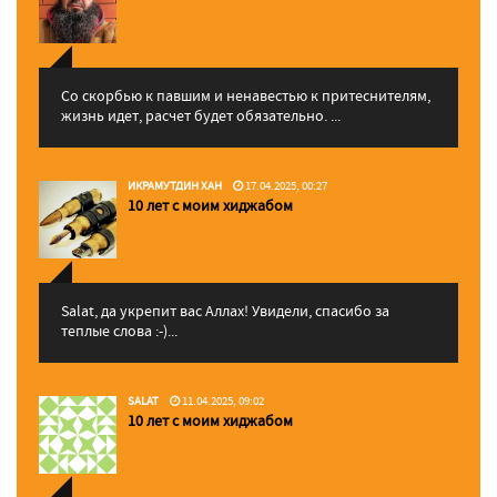
Со скорбью к павшим и ненавестью к притеснителям,
жизнь идет, расчет будет обязательно. ...
ИКРАМУТДИН ХАН
17.04.2025, 00:27
10 лет с моим хиджабом
Salat, да укрепит вас Аллаx! Увидели, спасибо за
теплые слова :-)...
SALAT
11.04.2025, 09:02
10 лет с моим хиджабом