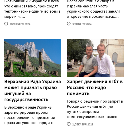
В отношении к Израилю и всем,
После событий 7 октября в
что с ним связано, происходят
Израиле немалая часть
тектонические сдвиги во всем в
украинского общества заняла
мире и н......
откровенно просионистск......
10 ЯНВАРЯ'2024
3 ЯНВАРЯ'2024
Верховная Рада Украина
Запрет движения лгбт в
может признать право
России: что надо
ингушей на
понимать
государственность
Говоря о решении про запрет в
России движения лгбт (не
В Верховной раде Украины
путать с запретом
зарегистрирован проект
гомосексуализма как таково......
постановления о признании
права ингушского народа н......
2 ДЕКАБРЯ'2023