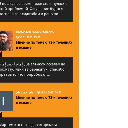
В последнее время тоже столкнулась с
этой проблемой. Ощущение будто я
поспешила с хиджабом и рано по...
HAMZA CHERNOMORCHENKO
30.01.2025, 15:22
Мнение по теме о 73-х течениях
в исламе
إمام احمد إما , Ва алейкум ассалам ва
рахматуЛлахи ва баракятух! Спасибо
брат за то что попробовал ...
إمام احمد إمام
29.01.2025, 00:43
Мнение по теме о 73-х течениях
в исламе
Мир тем кто последовал прямым