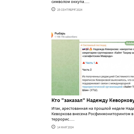
символом оккупа......
25 СЕНТЯБРЯ'2024
Кто "заказал" Надежду Кеворков
Итак, арестованная на прошлой неделе Над
Кеворкова внесена Росфинмониторингом в
террорис......
14 МАЯ'2024