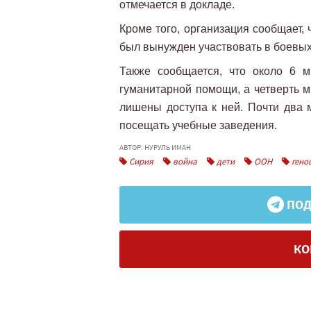
отмечается в докладе.
Кроме того, организация сообщает,
был вынужден участвовать в боевых
Также сообщается, что около 6 
гуманитарной помощи, а четверть 
лишены доступа к ней. Почти два 
посещать учебные заведения.
АВТОР: НУРУЛЬ ИМАН
Сирия
война
дети
ООН
гено
ПОД
КО