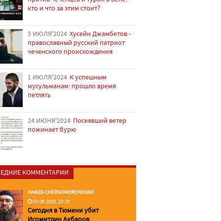
кто и что за этим стоит?
5 ИЮЛЯ'2024
Хусейн Джамбетов -
православный русский патриот
чеченского происхождения
1 ИЮЛЯ'2024
К успешным
мусульманам: прошло время
петлять
24 ИЮНЯ'2024
Посеявший ветер
пожинает бурю
ЕДНИЕ КОММЕНТАРИИ
HAMZA CHERNOMORCHENKO
03.06.2026, 23:29
Сегодня в Тюмени убит
Исомитдин Акбаров