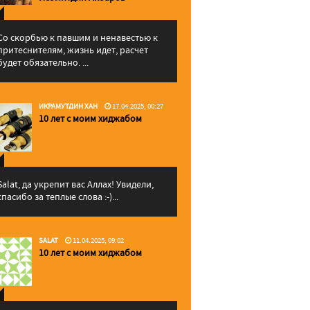
Со скорбью к павшим и ненавестью к
притеснителям, жизнь идет, расчет
будет обязательно. ...
ИКРАМУТДИН ХАН
17.04.2025, 00:27
10 лет с моим хиджабом
Salat, да укрепит вас Аллаx! Увидели,
спасибо за теплые слова :-)...
SALAT
11.04.2025, 09:02
10 лет с моим хиджабом