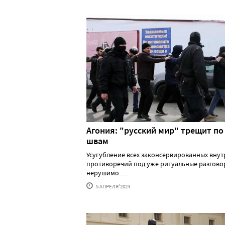
Агония: "русский мир" трещит по
швам
Усугубление всех законсервированных вну
противоречий под уже ритуальные разгово
нерушимо......
5 АПРЕЛЯ'2024