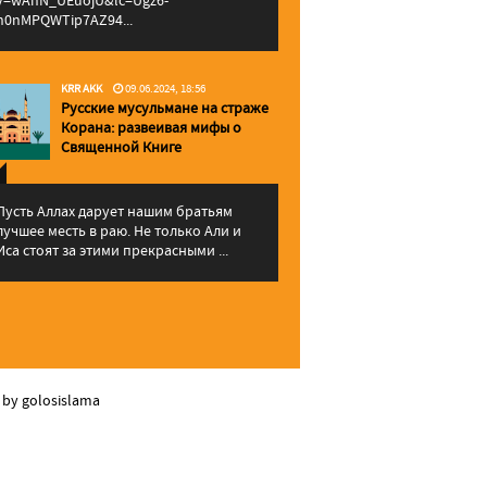
v=wAhN_UEuojU&lc=Ugz6-
h0nMPQWTip7AZ94...
KRR AKK
09.06.2024, 18:56
Русские мусульмане на страже
Корана: pазвеивая мифы о
Священной Книге
Пусть Аллах дарует нашим братьям
лучшее месть в раю. Не только Али и
Иса стоят за этими прекрасными ...
 by golosislama