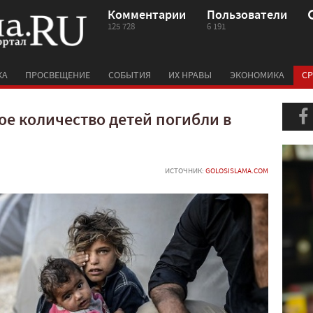
Комментарии
Пользователи
125 728
6 191
КА
ПРОСВЕЩЕНИЕ
СОБЫТИЯ
ИХ НРАВЫ
ЭКОНОМИКА
СР
е количество детей погибли в
ИСТОЧНИК:
GOLOSISLAMA.COM