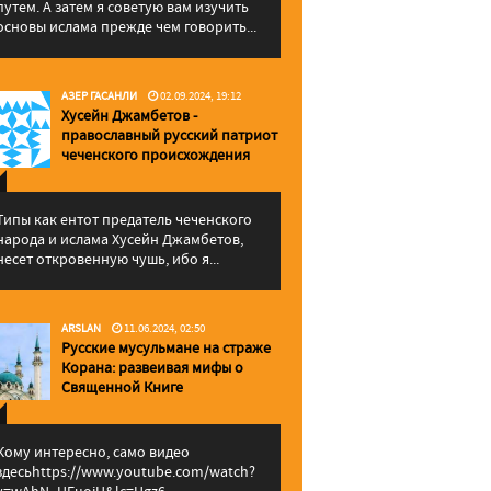
путем. А затем я советую вам изучить
основы ислама прежде чем говорить...
АЗЕР ГАСАНЛИ
02.09.2024, 19:12
Хусейн Джамбетов -
православный русский патриот
чеченского происхождения
Типы как ентот предатель чеченского
народа и ислама Хусейн Джамбетов,
несет откровенную чушь, ибо я...
ARSLAN
11.06.2024, 02:50
Русские мусульмане на страже
Корана: pазвеивая мифы о
Священной Книге
Кому интересно, само видео
здесьhttps://www.youtube.com/watch?