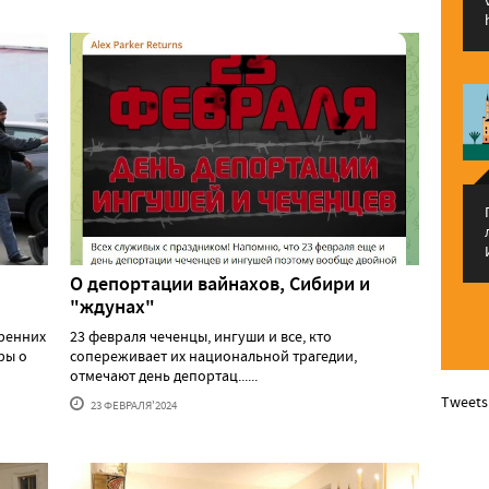
О депортации вайнахов, Сибири и
"ждунах"
тренних
23 февраля чеченцы, ингуши и все, кто
ры о
сопереживает их национальной трагедии,
отмечают день депортац......
Tweets
23 ФЕВРАЛЯ'2024