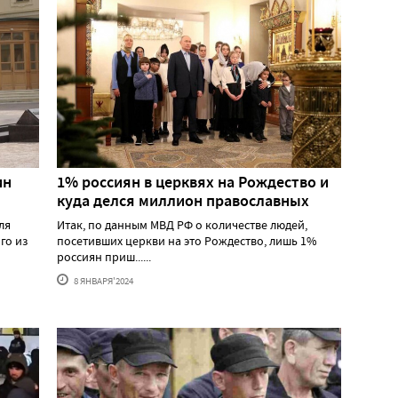
ин
1% россиян в церквях на Рождество и
куда делся миллион православных
ля
Итак, по данным МВД РФ о количестве людей,
го из
посетивших церкви на это Рождество, лишь 1%
россиян приш......
8 ЯНВАРЯ'2024