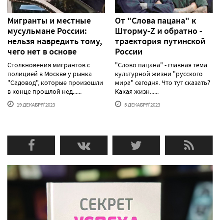
Мигранты и местные
От "Слова пацана" к
мусульмане России:
Шторму-Z и обратно -
нельзя навредить тому,
траектория путинской
чего нет в основе
России
Столкновения мигрантов с
"Слово пацана" - главная тема
полицией в Москве у рынка
культурной жизни "русского
"Садовод", которые произошли
мира" сегодня. Что тут сказать?
в конце прошлой нед......
Какая жизн......
19 ДЕКАБРЯ'2023
5 ДЕКАБРЯ'2023