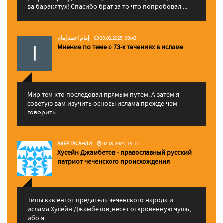
ва баракятух! Спасибо брат за то что попробовал ...
إمام احمد إمام
29.01.2025, 00:43
Мнение по теме о 73-х течениях в исламе
Мир тем кто последовал прямым путем. А затем я
советую вам изучить основы ислама прежде чем
говорить...
АЗЕР ГАСАНЛИ
02.09.2024, 19:12
Хусейн Джамбетов - православный русский
патриот чеченского происхождения
Типы как ентот предатель чеченского народа и
ислама Хусейн Джамбетов, несет откровенную чушь,
ибо я...