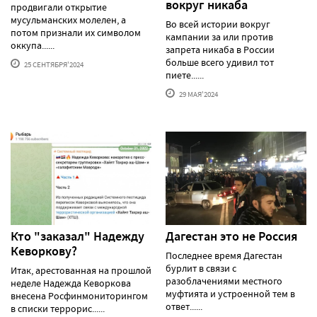
вокруг никаба
продвигали открытие
мусульманских молелен, а
Во всей истории вокруг
потом признали их символом
кампании за или против
оккупа......
запрета никаба в России
больше всего удивил тот
25 СЕНТЯБРЯ'2024
пиете......
29 МАЯ'2024
Кто "заказал" Надежду
Дагестан это не Россия
Кеворкову?
Последнее время Дагестан
бурлит в связи с
Итак, арестованная на прошлой
разоблачениями местного
неделе Надежда Кеворкова
муфтията и устроенной тем в
внесена Росфинмониторингом
ответ......
в списки террорис......