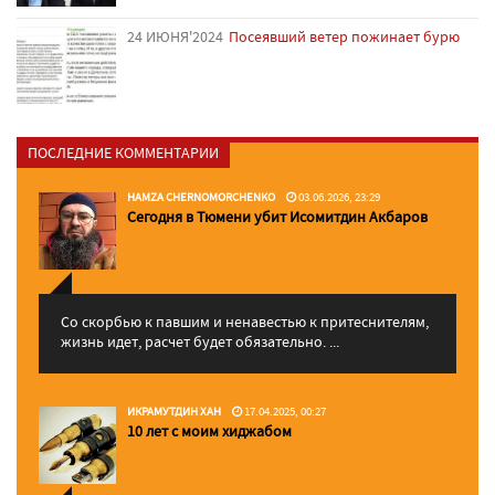
24 ИЮНЯ'2024
Посеявший ветер пожинает бурю
ПОСЛЕДНИЕ КОММЕНТАРИИ
HAMZA CHERNOMORCHENKO
03.06.2026, 23:29
Сегодня в Тюмени убит Исомитдин Акбаров
Со скорбью к павшим и ненавестью к притеснителям,
жизнь идет, расчет будет обязательно. ...
ИКРАМУТДИН ХАН
17.04.2025, 00:27
10 лет с моим хиджабом