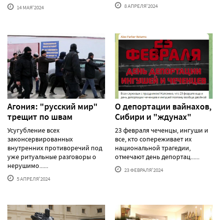
8 АПРЕЛЯ'2024
14 МАЯ'2024
Агония: "русский мир"
О депортации вайнахов,
трещит по швам
Сибири и "ждунах"
Усугубление всех
23 февраля чеченцы, ингуши и
законсервированных
все, кто сопереживает их
внутренних противоречий под
национальной трагедии,
уже ритуальные разговоры о
отмечают день депортац......
нерушимо......
23 ФЕВРАЛЯ'2024
5 АПРЕЛЯ'2024