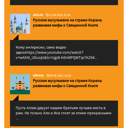
ARSLAN
11.06.2024, 02:50
Русские мусульмане на страже Корана:
pазвеивая мифы о Священной Книге
Кому интересно, само видео
здесьhttps://www.youtube.com/watch?
v=wAhN_UEuojU&lc=Ugz6-h0nMPQWTip7AZ94...
KRR AKK
09.06.2024, 18:56
Русские мусульмане на страже Корана:
pазвеивая мифы о Священной Книге
Пусть Аллах дарует нашим братьям лучшее месть в
раю. Не только Али и Иса стоят за этими прекрасными
...