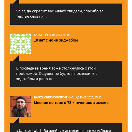
Salat, да укрепит вас Аллаx! Увидели, спасибо за
теплые слова :-)...
SALAT
11.04.2025, 09:02
10 лет с моим хиджабом
В последнее время тоже столкнулась с этой
проблемой. Ощущение будто я поспешила с
хиджабом и рано по...
HAMZA CHERNOMORCHENKO
30.01.2025, 15:22
Мнение по теме о 73-х течениях в исламе
إمام احمد إمام , Ва алейкум ассалам ва рахматуЛлахи