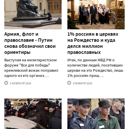
Армия, флот и
1% россиян в церквях
православие - Путин
на Рождество и куда
снова обозначил свои
делся миллион
ориентиры
православных
Выступая на милитаристском
Итак, по данным МВД РФ о
форуме "Все для победы"
количестве людей, посетивших
кремлевский вожак поправил
церкви на это Рождество, лишь
одного из его организ......
1% россиян приш......
3 ФЕВРАЛЯ'2024
8 ЯНВАРЯ'2024