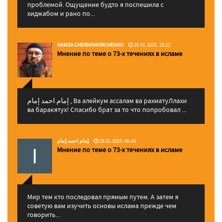
проблемой. Ощущение будто я поспешила с
хиджабом и рано по...
HAMZA CHERNOMORCHENKO
30.01.2025, 15:22
Мнение по теме о 73-х течениях в исламе
إمام احمد إمام , Ва алейкум ассалам ва рахматуЛлахи
ва баракятух! Спасибо брат за то что попробовал ...
إمام احمد إمام
29.01.2025, 00:43
Мнение по теме о 73-х течениях в исламе
Мир тем кто последовал прямым путем. А затем я
советую вам изучить основы ислама прежде чем
говорить...