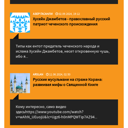
АЗЕР ГАСАНЛИ
02.09.2024, 19:12
Хусейн Джамбетов - православный русский
патриот чеченского происхождения
Типы как ентот предатель чеченского народа и
ислама Хусейн Джамбетов, несет откровенную чушь,
ибо я...
ARSLAN
11.06.2024, 02:50
Русские мусульмане на страже Корана:
pазвеивая мифы о Священной Книге
Кому интересно, само видео
здесьhttps://www.youtube.com/watch?
v=wAhN_UEuojU&lc=Ugz6-h0nMPQWTip7AZ94...