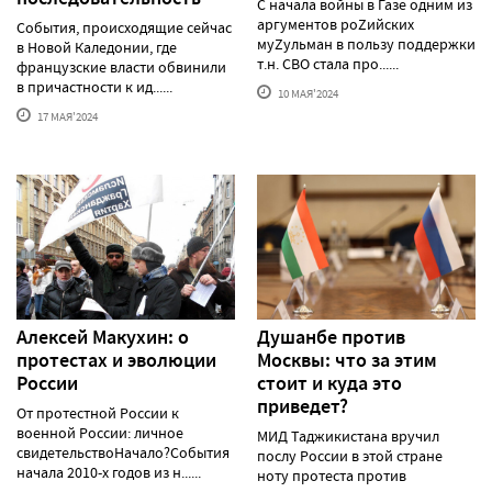
С начала войны в Газе одним из
аргументов роZийских
События, происходящие сейчас
муZульман в пользу поддержки
в Новой Каледонии, где
т.н. СВО стала про......
французские власти обвинили
в причастности к ид......
10 МАЯ'2024
17 МАЯ'2024
Алексей Макуxин: о
Душанбе против
протестаx и эволюции
Москвы: что за этим
России
стоит и куда это
приведет?
От протестной России к
военной России: личное
МИД Таджикистана вручил
свидетельствоНачало?События
послу России в этой стране
начала 2010-х годов из н......
ноту протеста против