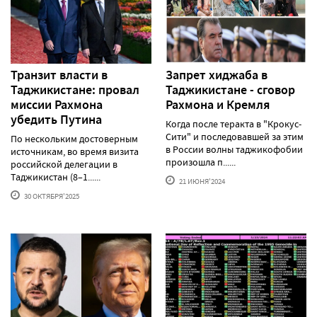
Транзит власти в
Запрет хиджаба в
Таджикистане: провал
Таджикистане - сговор
миссии Рахмона
Рахмона и Кремля
убедить Путина
Когда после теракта в "Крокус-
Сити" и последовавшей за этим
По нескольким достоверным
в России волны таджикофобии
источникам, во время визита
произошла п......
российской делегации в
Таджикистан (8–1......
21 ИЮНЯ'2024
30 ОКТЯБРЯ'2025