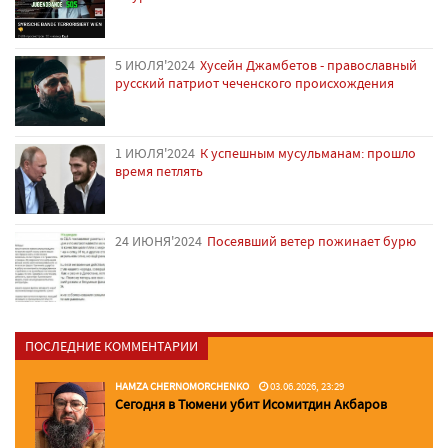
5 ИЮЛЯ'2024
Хусейн Джамбетов - православный
русский патриот чеченского происхождения
1 ИЮЛЯ'2024
К успешным мусульманам: прошло
время петлять
24 ИЮНЯ'2024
Посеявший ветер пожинает бурю
ПОСЛЕДНИЕ КОММЕНТАРИИ
HAMZA CHERNOMORCHENKO
03.06.2026, 23:29
Сегодня в Тюмени убит Исомитдин Акбаров