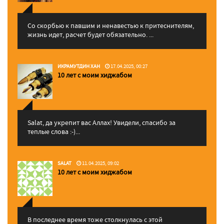
Со скорбью к павшим и ненавестью к притеснителям,
жизнь идет, расчет будет обязательно. ...
ИКРАМУТДИН ХАН
17.04.2025, 00:27
10 лет с моим хиджабом
Salat, да укрепит вас Аллаx! Увидели, спасибо за
теплые слова :-)...
SALAT
11.04.2025, 09:02
10 лет с моим хиджабом
В последнее время тоже столкнулась с этой