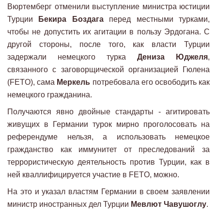
Вюртемберг отменили выступление министра юстиции
Турции
Бекира Боздага
перед местными турками,
чтобы не допустить их агитации в пользу Эрдогана. С
другой стороны, после того, как власти Турции
задержали немецкого турка
Дениза Юджеля
,
связанного с заговорщической организацией Гюлена
(FETO), сама
Меркель
потребовала его освободить как
немецкого гражданина.
Получаются явно двойные стандарты - агитировать
живущих в Германии турок мирно проголосовать на
референдуме нельзя, а использовать немецкое
гражданство как иммунитет от преследований за
террористическую деятельность против Турции, как в
ней кваллифицируется участие в FETO, можно.
На это и указал властям Германии в своем заявлении
министр иностранных дел Турции
Мевлют Чавушоглу
.