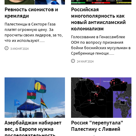
Ревность сионистов и
Российская
кремляди
многополярность как
новый антиисламский
Палестинцы в Секторе Газа
колониализм
платят огромную цену. За
просчеты своих лидеров, за то,
Голосование в Генассамблее
что их используют......
ООН по вопросу признания
бойни боснийских мусульман в
3 ИЮНЯ'2024
Сребренице геноци......
24 МАЯ'2024
Азербайджан набирает
Россия "перепутала"
вес, а Европе нужна
Палестину с Ливией
последовательность