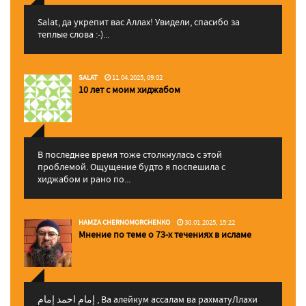
Salat, да укрепит вас Аллаx! Увидели, спасибо за
теплые слова :-)...
SALAT
11.04.2025, 09:02
10 лет с моим хиджабом
В последнее время тоже столкнулась с этой
проблемой. Ощущение будто я поспешила с
хиджабом и рано по...
HAMZA CHERNOMORCHENKO
30.01.2025, 15:22
Мнение по теме о 73-х течениях в исламе
إمام احمد إمام , Ва алейкум ассалам ва рахматуЛлахи