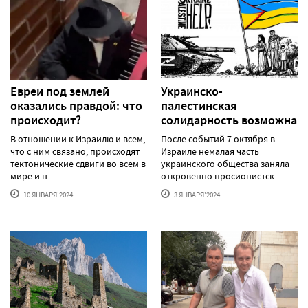
Евреи под землей
Украинско-
оказались правдой: что
палестинская
происходит?
солидарность возможна
В отношении к Израилю и всем,
После событий 7 октября в
что с ним связано, происходят
Израиле немалая часть
тектонические сдвиги во всем в
украинского общества заняла
мире и н......
откровенно просионистск......
10 ЯНВАРЯ'2024
3 ЯНВАРЯ'2024