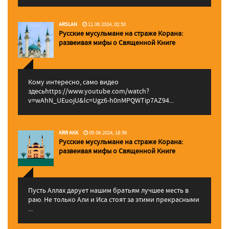
ARSLAN
11.06.2024, 02:50
Русские мусульмане на страже Корана:
pазвеивая мифы о Священной Книге
Кому интересно, само видео
здесьhttps://www.youtube.com/watch?
v=wAhN_UEuojU&lc=Ugz6-h0nMPQWTip7AZ94...
KRR AKK
09.06.2024, 18:56
Русские мусульмане на страже Корана:
pазвеивая мифы о Священной Книге
Пусть Аллах дарует нашим братьям лучшее месть в
раю. Не только Али и Иса стоят за этими прекрасными
...