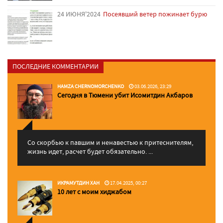
24 ИЮНЯ'2024
Посеявший ветер пожинает бурю
ПОСЛЕДНИЕ КОММЕНТАРИИ
HAMZA CHERNOMORCHENKO
03.06.2026, 23:29
Сегодня в Тюмени убит Исомитдин Акбаров
Со скорбью к павшим и ненавестью к притеснителям,
жизнь идет, расчет будет обязательно. ...
ИКРАМУТДИН ХАН
17.04.2025, 00:27
10 лет с моим хиджабом