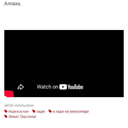
Аллаха.
АВТОР: НУРУЛЬ ИМАН
Кыргызстан
хадж
в хадж на велосипеде
Мамат Таштанов