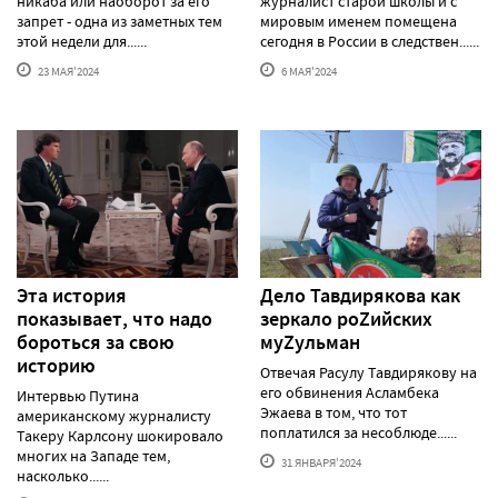
никаба или наоборот за его
журналист старой школы и с
запрет - одна из заметных тем
мировым именем помещена
этой недели для......
сегодня в России в следствен......
23 МАЯ'2024
6 МАЯ'2024
Эта история
Дело Тавдирякова как
показывает, что надо
зеркало роZийских
бороться за свою
муZульман
историю
Отвечая Расулу Тавдирякову на
его обвинения Асламбека
Интервью Путина
Эжаева в том, что тот
американскому журналисту
поплатился за несоблюде......
Такеру Карлсону шокировало
многих на Западе тем,
31 ЯНВАРЯ'2024
насколько......