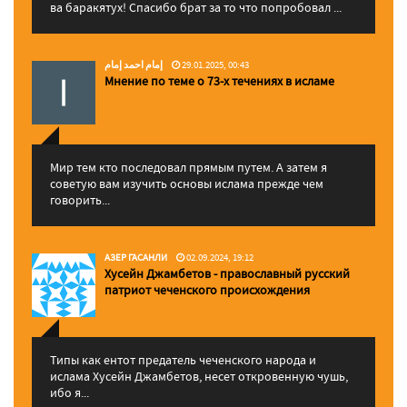
ва баракятух! Спасибо брат за то что попробовал ...
إمام احمد إمام
29.01.2025, 00:43
Мнение по теме о 73-х течениях в исламе
Мир тем кто последовал прямым путем. А затем я
советую вам изучить основы ислама прежде чем
говорить...
АЗЕР ГАСАНЛИ
02.09.2024, 19:12
Хусейн Джамбетов - православный русский
патриот чеченского происхождения
Типы как ентот предатель чеченского народа и
ислама Хусейн Джамбетов, несет откровенную чушь,
ибо я...