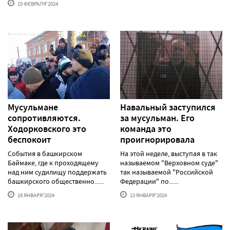
10 ФЕВРАЛЯ'2024
Мусульмане
Навальный заступился
сопротивляются.
за мусульман. Его
Ходорковского это
команда это
беспокоит
проигнорировала
События в башкирском
На этой неделе, выступая в так
Баймаке, где к проходящему
называемом "Верховном суде"
над ним судилищу поддержать
так называемой "Российской
башкирского общественно......
Федерации" по......
16 ЯНВАРЯ'2024
13 ЯНВАРЯ'2024