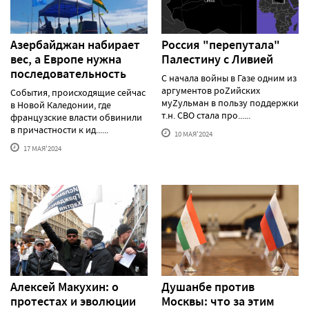
Азербайджан набирает
Россия "перепутала"
вес, а Европе нужна
Палестину с Ливией
последовательность
С начала войны в Газе одним из
аргументов роZийских
События, происходящие сейчас
муZульман в пользу поддержки
в Новой Каледонии, где
т.н. СВО стала про......
французские власти обвинили
в причастности к ид......
10 МАЯ'2024
17 МАЯ'2024
Алексей Макуxин: о
Душанбе против
протестаx и эволюции
Москвы: что за этим