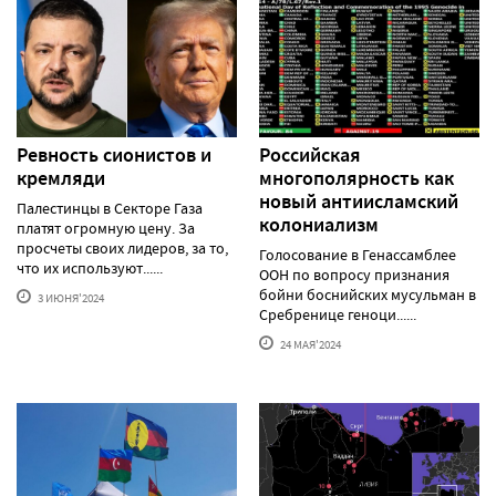
Ревность сионистов и
Российская
кремляди
многополярность как
новый антиисламский
Палестинцы в Секторе Газа
колониализм
платят огромную цену. За
просчеты своих лидеров, за то,
Голосование в Генассамблее
что их используют......
ООН по вопросу признания
бойни боснийских мусульман в
3 ИЮНЯ'2024
Сребренице геноци......
24 МАЯ'2024