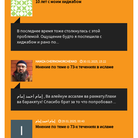
10 лет с моим хиджабом
В последнее время тоже столкнулась с этой
проблемой. Ощущение будто я поспешила с
хиджабом и рано по...
HAMZA CHERNOMORCHENKO
30.01.2025, 15:22
Мнение по теме о 73-х течениях в исламе
إمام احمد إمام , Ва алейкум ассалам ва рахматуЛлахи
ва баракятух! Спасибо брат за то что попробовал ...
إمام احمد إمام
29.01.2025, 00:43
Мнение по теме о 73-х течениях в исламе