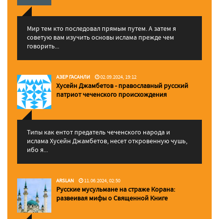
Мир тем кто последовал прямым путем. А затем я
советую вам изучить основы ислама прежде чем
говорить...
АЗЕР ГАСАНЛИ
02.09.2024, 19:12
Хусейн Джамбетов - православный русский
патриот чеченского происхождения
Типы как ентот предатель чеченского народа и
ислама Хусейн Джамбетов, несет откровенную чушь,
ибо я...
ARSLAN
11.06.2024, 02:50
Русские мусульмане на страже Корана:
pазвеивая мифы о Священной Книге