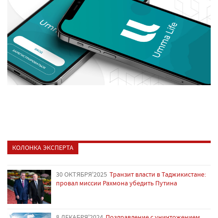
КОЛОНКА ЭКСПЕРТА
30 ОКТЯБРЯ'2025
Транзит власти в Таджикистане:
провал миссии Рахмона убедить Путина
8 ДЕКАБРЯ'2024
Поздравление с уничтожением