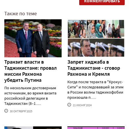
КОММЕНТИРОВАТЬ
Также по теме
Транзит власти в
Запрет хиджаба в
Таджикистане: провал
Таджикистане - сговор
миссии Рахмона
Рахмона и Кремля
убедить Путина
Когда после теракта в "Крокус-
Сити" и последовавшей за этим
По нескольким достоверным
в России волны таджикофобии
источникам, во время визита
произошла п......
российской делегации в
Таджикистан (8–1......
21 ИЮНЯ'2024
30 ОКТЯБРЯ'2025