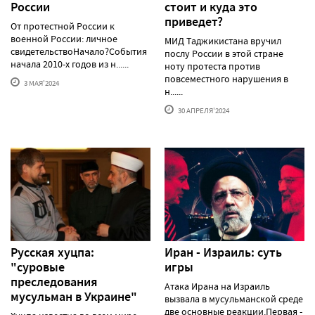
России
стоит и куда это
приведет?
От протестной России к
военной России: личное
МИД Таджикистана вручил
свидетельствоНачало?События
послу России в этой стране
начала 2010-х годов из н......
ноту протеста против
повсеместного нарушения в
3 МАЯ'2024
н......
30 АПРЕЛЯ'2024
Русская хуцпа:
Иран - Израиль: суть
"суровые
игры
преследования
Атака Ирана на Израиль
мусульман в Украине"
вызвала в мусульманской среде
две основные реакции.Первая -