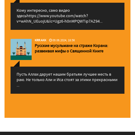
Кому интересно, само видео
здесьhttps://www.youtube.com/watch?
v=wAhN_UEuojU&lc=Ugz6-h0nMPQWTip7AZ94...
KRR AKK
09.06.2024, 18:56
Русские мусульмане на страже Корана:
pазвеивая мифы о Священной Книге
Пусть Аллах дарует нашим братьям лучшее месть в
раю. Не только Али и Иса стоят за этими прекрасными
...