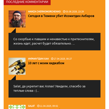
ПОСЛЕДНИЕ КОММЕНТАРИИ
HAMZA CHERNOMORCHENKO
03.06.2026, 23:29
Сегодня в Тюмени убит Исомитдин Акбаров
Со скорбью к павшим и ненавестью к притеснителям,
жизнь идет, расчет будет обязательно. ...
ИКРАМУТДИН ХАН
17.04.2025, 00:27
10 лет с моим хиджабом
Salat, да укрепит вас Аллаx! Увидели, спасибо за
теплые слова :-)...
SALAT
11.04.2025, 09:02