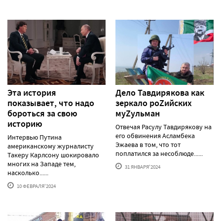
Эта история
Дело Тавдирякова как
показывает, что надо
зеркало роZийских
бороться за свою
муZульман
историю
Отвечая Расулу Тавдирякову на
его обвинения Асламбека
Интервью Путина
Эжаева в том, что тот
американскому журналисту
поплатился за несоблюде......
Такеру Карлсону шокировало
многих на Западе тем,
31 ЯНВАРЯ'2024
насколько......
10 ФЕВРАЛЯ'2024