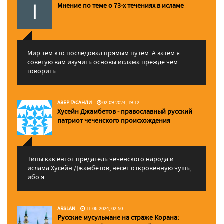
Мнение по теме о 73-х течениях в исламе
Мир тем кто последовал прямым путем. А затем я
советую вам изучить основы ислама прежде чем
говорить...
АЗЕР ГАСАНЛИ
02.09.2024, 19:12
Хусейн Джамбетов - православный русский
патриот чеченского происхождения
Типы как ентот предатель чеченского народа и
ислама Хусейн Джамбетов, несет откровенную чушь,
ибо я...
ARSLAN
11.06.2024, 02:50
Русские мусульмане на страже Корана: