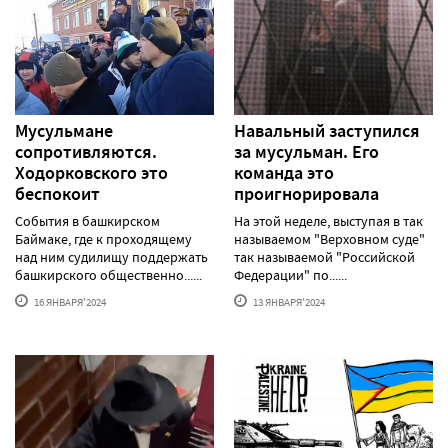
Мусульмане
Навальный заступился
сопротивляются.
за мусульман. Его
Ходорковского это
команда это
беспокоит
проигнорировала
События в башкирском
На этой неделе, выступая в так
Баймаке, где к проходящему
называемом "Верховном суде"
над ним судилищу поддержать
так называемой "Российской
башкирского общественно......
Федерации" по......
16 ЯНВАРЯ'2024
13 ЯНВАРЯ'2024