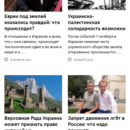
Евреи под землей
Украинско-
оказались правдой: что
палестинская
происходит?
солидарность возможна
В отношении к Израилю и всем,
После событий 7 октября в
что с ним связано, происходят
Израиле немалая часть
тектонические сдвиги во всем в
украинского общества заняла
мире и н......
откровенно просионистск......
10 ЯНВАРЯ'2024
3 ЯНВАРЯ'2024
Верховная Рада Украина
Запрет движения лгбт в
может признать право
России: что надо