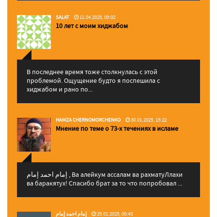
SALAT
11.04.2025, 09:02
10 лет с моим хиджабом
В последнее время тоже столкнулась с этой
проблемой. Ощущение будто я поспешила с
хиджабом и рано по...
HAMZA CHERNOMORCHENKO
30.01.2025, 15:22
Мнение по теме о 73-х течениях в исламе
إمام احمد إمام , Ва алейкум ассалам ва рахматуЛлахи
ва баракятух! Спасибо брат за то что попробовал ...
إمام احمد إمام
29.01.2025, 00:43