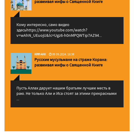
pазвеивая мифы о Священной Книге
Кому интересно, само видео
здесьhttps://www.youtube.com/watch?
v=wAhN_UEuojU&lc=Ugz6-h0nMPQWTip7AZ94...
KRR AKK
09.06.2024, 18:56
Русские мусульмане на страже Корана:
pазвеивая мифы о Священной Книге
Пусть Аллах дарует нашим братьям лучшее месть в
раю. Не только Али и Иса стоят за этими прекрасными
...