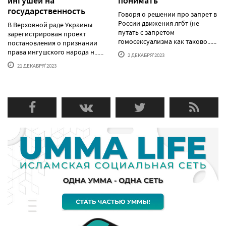
ингушей на
понимать
государственность
Говоря о решении про запрет в
России движения лгбт (не
В Верховной раде Украины
путать с запретом
зарегистрирован проект
гомосексуализма как таково......
постановления о признании
права ингушского народа н......
2 ДЕКАБРЯ'2023
21 ДЕКАБРЯ'2023