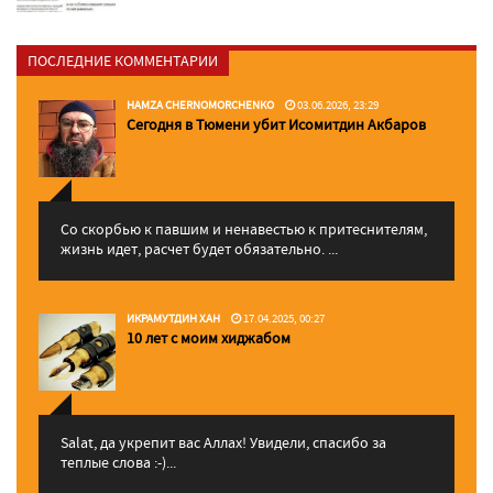
ПОСЛЕДНИЕ КОММЕНТАРИИ
HAMZA CHERNOMORCHENKO
03.06.2026, 23:29
Сегодня в Тюмени убит Исомитдин Акбаров
Со скорбью к павшим и ненавестью к притеснителям,
жизнь идет, расчет будет обязательно. ...
ИКРАМУТДИН ХАН
17.04.2025, 00:27
10 лет с моим хиджабом
Salat, да укрепит вас Аллаx! Увидели, спасибо за
теплые слова :-)...