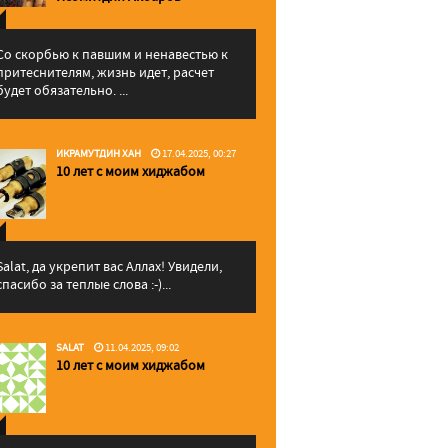
Со скорбью к павшим и ненавестью к
притеснителям, жизнь идет, расчет
будет обязательно. ...
ИКРАМУТДИН ХАН
17.04.2025, 00:27
10 лет с моим хиджабом
Salat, да укрепит вас Аллаx! Увидели,
спасибо за теплые слова :-)...
SALAT
11.04.2025, 09:02
10 лет с моим хиджабом