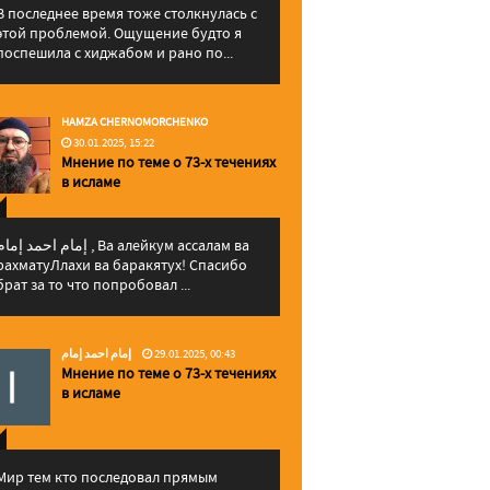
В последнее время тоже столкнулась с
этой проблемой. Ощущение будто я
поспешила с хиджабом и рано по...
HAMZA CHERNOMORCHENKO
30.01.2025, 15:22
Мнение по теме о 73-х течениях
в исламе
إمام احمد إما , Ва алейкум ассалам ва
рахматуЛлахи ва баракятух! Спасибо
брат за то что попробовал ...
إمام احمد إمام
29.01.2025, 00:43
Мнение по теме о 73-х течениях
в исламе
Мир тем кто последовал прямым