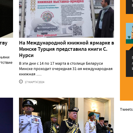
тву
На Международной книжной ярмарке в
Минске Турция представила книги С.
Нурси
рьяни
утствие
В эти дни с 14 по 17 марта в столице Беларуси
Минске проходит очередная 31-ая международная
книжная ......
17 МАРТА'2024
Tweets