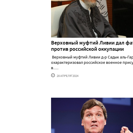
Верховный муфтий Ливии дал фа
против российской оккупации
Верховный муфтий Ливии д-р Садык аль-Га
охарактеризовал российское военное прис
в......
28 АПРЕЛЯ'2024