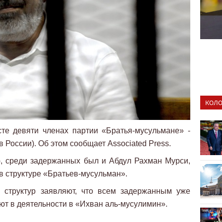
КОЛО
сте девяти членах партии «Братья-мусульмане» -
 России). Об этом сообщает Associated Press.
, среди задержанных был и Абдул Рахман Мурси,
в структуре «Братьев-мусульман».
х структур заявляют, что всем задержанным уже
т в деятельности в «Ихван аль-мусулимин».