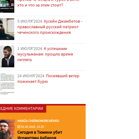
кто и что за этим стоит?
5 ИЮЛЯ'2024
Хусейн Джамбетов -
православный русский патриот
чеченского происхождения
1 ИЮЛЯ'2024
К успешным
мусульманам: прошло время
петлять
24 ИЮНЯ'2024
Посеявший ветер
пожинает бурю
ЕДНИЕ КОММЕНТАРИИ
HAMZA CHERNOMORCHENKO
03.06.2026, 23:29
Сегодня в Тюмени убит
Исомитдин Акбаров