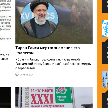
Тиран Раиси мертв: знамение его
коллегам
же, не
давшее
Ибрагим Раиси, президент так называемой
"Исламской Республики Иран", разбился насмерть
с вертолетом......
20 МАЯ'2024