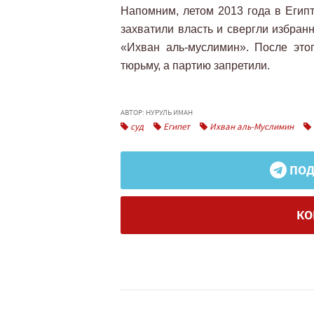
Напомним, летом 2013 года в Египт
захватили власть и свергли избран
«Ихван аль-муслимин». После это
тюрьму, а партию запретили.
АВТОР: НУРУЛЬ ИМАН
суд
Египет
Ихван аль-Муслимин
ПОД
КО