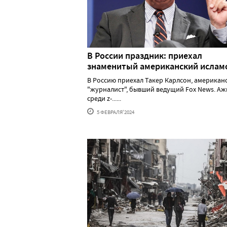
В России праздник: приехал
знаменитый американский исла
В Россию приехал Такер Карлсон, американ
"журналист", бывший ведущий Fox News. А
среди z-......
5 ФЕВРАЛЯ'2024