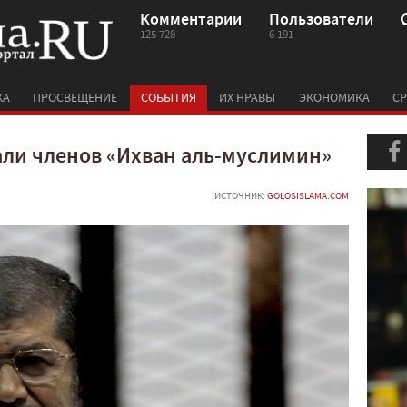
Комментарии
Пользователи
125 728
6 191
КА
ПРОСВЕЩЕНИЕ
СОБЫТИЯ
ИХ НРАВЫ
ЭКОНОМИКА
СР
али членов «Ихван аль-муслимин»
ИСТОЧНИК:
GOLOSISLAMA.COM