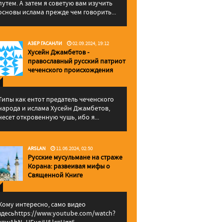
путем. А затем я советую вам изучить
основы ислама прежде чем говорить...
АЗЕР ГАСАНЛИ
02.09.2024, 19:12
Хусейн Джамбетов -
православный русский патриот
чеченского происхождения
Типы как ентот предатель чеченского
народа и ислама Хусейн Джамбетов,
несет откровенную чушь, ибо я...
ARSLAN
11.06.2024, 02:50
Русские мусульмане на страже
Корана: pазвеивая мифы о
Священной Книге
Кому интересно, само видео
здесьhttps://www.youtube.com/watch?