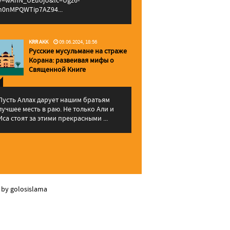
v=wAhN_UEuojU&lc=Ugz6-
h0nMPQWTip7AZ94...
KRR AKK
09.06.2024, 18:56
Русские мусульмане на страже
Корана: pазвеивая мифы о
Священной Книге
Пусть Аллах дарует нашим братьям
лучшее месть в раю. Не только Али и
Иса стоят за этими прекрасными ...
 by golosislama