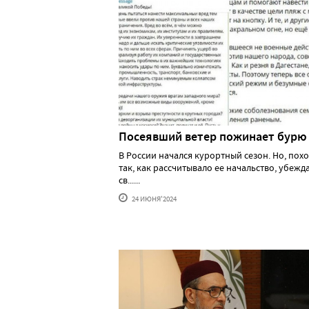
Посеявший ветер пожинает бурю
В России начался курортный сезон. Но, похо
так, как рассчитывало ее начальство, убеж
св......
24 ИЮНЯ'2024