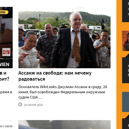
م
в и
Ассанж на свободе: нам нечему
оит?
радоваться
Основатель WikiLeaks Джулиан Ассанж в среду, 26
ремя в
июня, был освобожден Федеральным окружным
судом США......
28 ИЮНЯ'2024