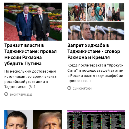
Транзит власти в
Запрет хиджаба в
Таджикистане: провал
Таджикистане - сговор
миссии Рахмона
Рахмона и Кремля
убедить Путина
Когда после теракта в "Крокус-
Сити" и последовавшей за этим
По нескольким достоверным
в России волны таджикофобии
источникам, во время визита
произошла п......
российской делегации в
Таджикистан (8–1......
21 ИЮНЯ'2024
30 ОКТЯБРЯ'2025