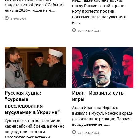
МИД Таджикистана вручил
свидетельствоНачало?События
послу России в этой стране
начала 2010-х годов из н......
ноту протеста против
повсеместного нарушения в
3 МАЯ'2024
н......
30 АПРЕЛЯ'2024
Русская хуцпа:
Иран - Израиль: суть
"суровые
игры
преследования
Атака Ирана на Израиль
мусульман в Украине"
вызвала в мусульманской среде
две основные реакции.Первая -
Хуцпа известна во всем мире
воодушевление, ......
как еврейский бренд, а именно
подход, при котором
15 АПРЕЛЯ'2024
абсолютно беззастенчи......