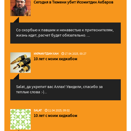
Сегодня в Тюмени убит Исомитдин Акбаров
Со скорбью к павшим и ненавестью к притеснителям,
жизнь идет, расчет будет обязательно. ...
ИКРАМУТДИН ХАН
17.04.2025, 00:27
10 лет с моим хиджабом
Salat, да укрепит вас Аллаx! Увидели, спасибо за
теплые слова :-)...
SALAT
11.04.2025, 09:02
10 лет с моим хиджабом