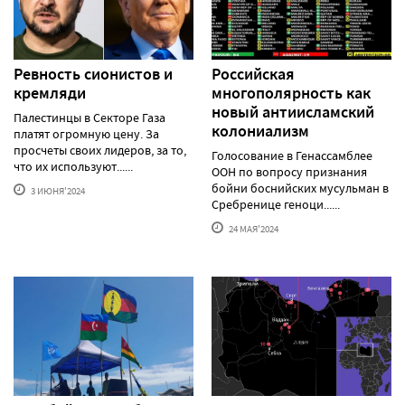
Ревность сионистов и
Российская
кремляди
многополярность как
новый антиисламский
Палестинцы в Секторе Газа
колониализм
платят огромную цену. За
просчеты своих лидеров, за то,
Голосование в Генассамблее
что их используют......
ООН по вопросу признания
бойни боснийских мусульман в
3 ИЮНЯ'2024
Сребренице геноци......
24 МАЯ'2024