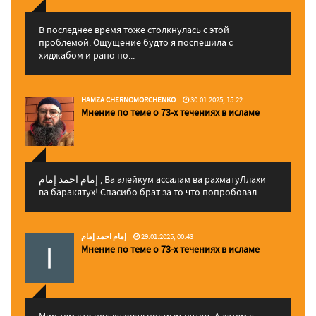
В последнее время тоже столкнулась с этой
проблемой. Ощущение будто я поспешила с
хиджабом и рано по...
HAMZA CHERNOMORCHENKO
30.01.2025, 15:22
Мнение по теме о 73-х течениях в исламе
إمام احمد إمام , Ва алейкум ассалам ва рахматуЛлахи
ва баракятух! Спасибо брат за то что попробовал ...
إمام احمد إمام
29.01.2025, 00:43
Мнение по теме о 73-х течениях в исламе
Мир тем кто последовал прямым путем. А затем я