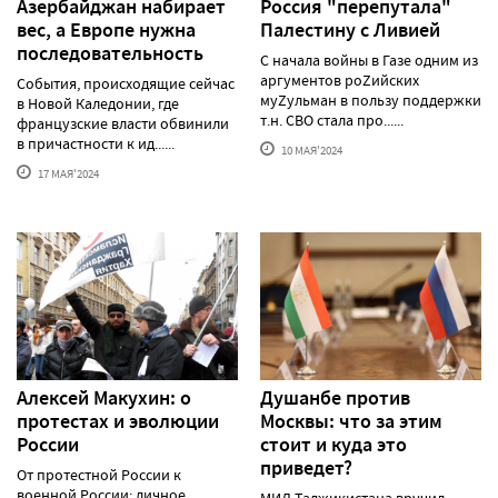
Азербайджан набирает
Россия "перепутала"
вес, а Европе нужна
Палестину с Ливией
последовательность
С начала войны в Газе одним из
аргументов роZийских
События, происходящие сейчас
муZульман в пользу поддержки
в Новой Каледонии, где
т.н. СВО стала про......
французские власти обвинили
в причастности к ид......
10 МАЯ'2024
17 МАЯ'2024
Алексей Макуxин: о
Душанбе против
протестаx и эволюции
Москвы: что за этим
России
стоит и куда это
приведет?
От протестной России к
военной России: личное