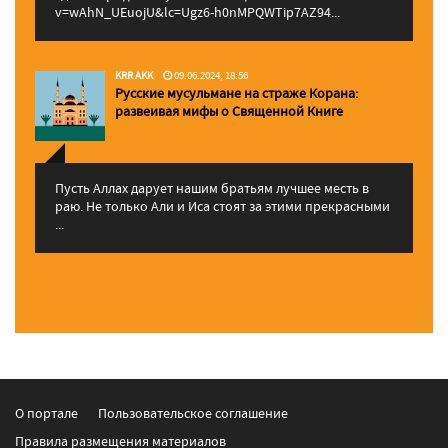
v=wAhN_UEuojU&lc=Ugz6-h0nMPQWTip7AZ94...
KRR AKK
09.06.2024, 18:56
Русские мусульмане на страже Корана:
pазвеивая мифы о Священной Книге
Пусть Аллах дарует нашим братьям лучшее месть в
раю. Не только Али и Иса стоят за этими прекрасными
...
О портале
Пользовательское соглашение
Правила размещения материалов