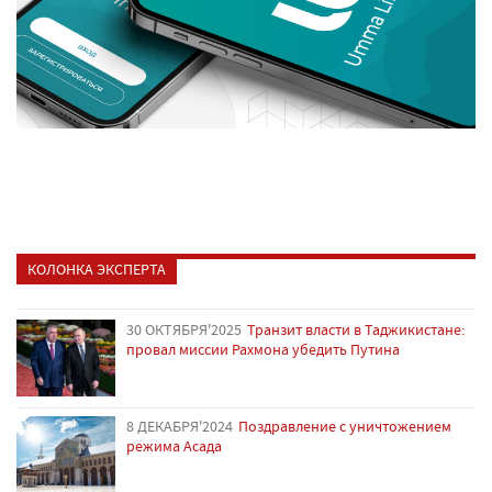
КОЛОНКА ЭКСПЕРТА
30 ОКТЯБРЯ'2025
Транзит власти в Таджикистане:
провал миссии Рахмона убедить Путина
8 ДЕКАБРЯ'2024
Поздравление с уничтожением
режима Асада