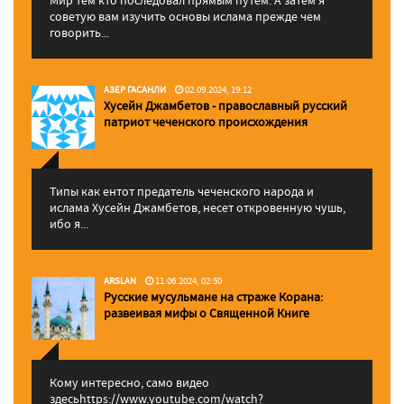
советую вам изучить основы ислама прежде чем
говорить...
АЗЕР ГАСАНЛИ
02.09.2024, 19:12
Хусейн Джамбетов - православный русский
патриот чеченского происхождения
Типы как ентот предатель чеченского народа и
ислама Хусейн Джамбетов, несет откровенную чушь,
ибо я...
ARSLAN
11.06.2024, 02:50
Русские мусульмане на страже Корана:
pазвеивая мифы о Священной Книге
Кому интересно, само видео
здесьhttps://www.youtube.com/watch?