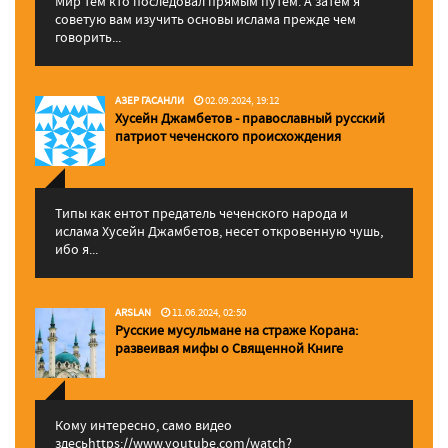
Мир тем кто последовал прямым путем. А затем я
советую вам изучить основы ислама прежде чем
говорить...
АЗЕР ГАСАНЛИ
02.09.2024, 19:12
Хусейн Джамбетов - православный русский
патриот чеченского происхождения
Типы как ентот предатель чеченского народа и
ислама Хусейн Джамбетов, несет откровенную чушь,
ибо я...
ARSLAN
11.06.2024, 02:50
Русские мусульмане на страже Корана:
pазвеивая мифы о Священной Книге
Кому интересно, само видео
здесьhttps://www.youtube.com/watch?