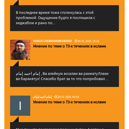
В последнее время тоже столкнулась с этой
проблемой. Ощущение будто я поспешила с
хиджабом и рано по...
HAMZA CHERNOMORCHENKO
30.01.2025, 15:22
Мнение по теме о 73-х течениях в исламе
إمام احمد إمام , Ва алейкум ассалам ва рахматуЛлахи
ва баракятух! Спасибо брат за то что попробовал ...
إمام احمد إمام
29.01.2025, 00:43
Мнение по теме о 73-х течениях в исламе