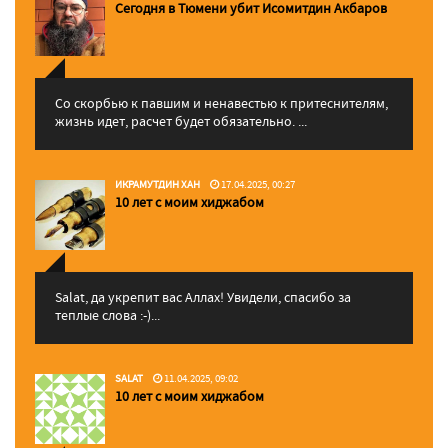
Сегодня в Тюмени убит Исомитдин Акбаров
Со скорбью к павшим и ненавестью к притеснителям,
жизнь идет, расчет будет обязательно. ...
ИКРАМУТДИН ХАН
17.04.2025, 00:27
10 лет с моим хиджабом
Salat, да укрепит вас Аллаx! Увидели, спасибо за
теплые слова :-)...
SALAT
11.04.2025, 09:02
10 лет с моим хиджабом