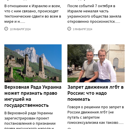
В отношении к Израилю и всем,
После событий 7 октября в
что с ним связано, происходят
Израиле немалая часть
тектонические сдвиги во всем в
украинского общества заняла
мире и н......
откровенно просионистск......
10 ЯНВАРЯ'2024
3 ЯНВАРЯ'2024
Верховная Рада Украина
Запрет движения лгбт в
может признать право
России: что надо
ингушей на
понимать
государственность
Говоря о решении про запрет в
России движения лгбт (не
В Верховной раде Украины
путать с запретом
зарегистрирован проект
гомосексуализма как таково......
постановления о признании
права ингушского народа н......