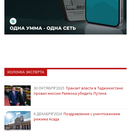
КОЛОНКА ЭКСПЕРТА
30 ОКТЯБРЯ'2025
Транзит власти в Таджикистане:
провал миссии Рахмона убедить Путина
8 ДЕКАБРЯ'2024
Поздравление с уничтожением
режима Асада