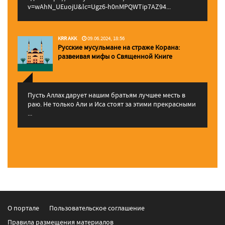
v=wAhN_UEuojU&lc=Ugz6-h0nMPQWTip7AZ94...
KRR AKK
09.06.2024, 18:56
Русские мусульмане на страже Корана:
pазвеивая мифы о Священной Книге
Пусть Аллах дарует нашим братьям лучшее месть в
раю. Не только Али и Иса стоят за этими прекрасными
...
О портале
Пользовательское соглашение
Правила размещения материалов