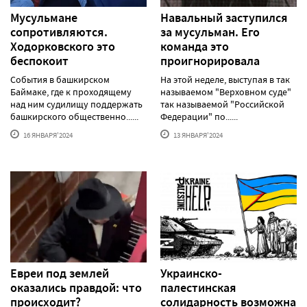
Мусульмане
Навальный заступился
сопротивляются.
за мусульман. Его
Ходорковского это
команда это
беспокоит
проигнорировала
События в башкирском
На этой неделе, выступая в так
Баймаке, где к проходящему
называемом "Верховном суде"
над ним судилищу поддержать
так называемой "Российской
башкирского общественно......
Федерации" по......
16 ЯНВАРЯ'2024
13 ЯНВАРЯ'2024
Евреи под землей
Украинско-
оказались правдой: что
палестинская
происходит?
солидарность возможна