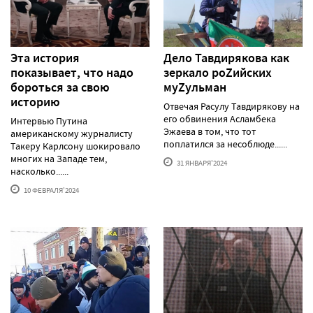
Эта история
Дело Тавдирякова как
показывает, что надо
зеркало роZийских
бороться за свою
муZульман
историю
Отвечая Расулу Тавдирякову на
его обвинения Асламбека
Интервью Путина
Эжаева в том, что тот
американскому журналисту
поплатился за несоблюде......
Такеру Карлсону шокировало
многих на Западе тем,
31 ЯНВАРЯ'2024
насколько......
10 ФЕВРАЛЯ'2024