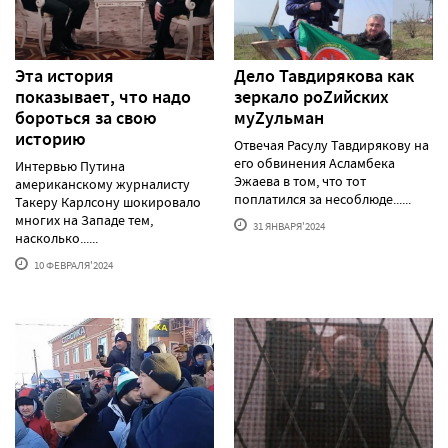
Эта история
Дело Тавдирякова как
показывает, что надо
зеркало роZийских
бороться за свою
муZульман
историю
Отвечая Расулу Тавдирякову на
его обвинения Асламбека
Интервью Путина
Эжаева в том, что тот
американскому журналисту
поплатился за несоблюде......
Такеру Карлсону шокировало
многих на Западе тем,
31 ЯНВАРЯ'2024
насколько......
10 ФЕВРАЛЯ'2024