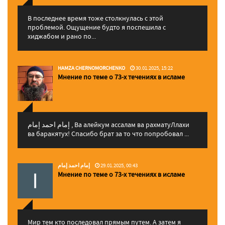
В последнее время тоже столкнулась с этой
проблемой. Ощущение будто я поспешила с
хиджабом и рано по...
HAMZA CHERNOMORCHENKO
30.01.2025, 15:22
Мнение по теме о 73-х течениях в исламе
إمام احمد إمام , Ва алейкум ассалам ва рахматуЛлахи
ва баракятух! Спасибо брат за то что попробовал ...
إمام احمد إمام
29.01.2025, 00:43
Мнение по теме о 73-х течениях в исламе
Мир тем кто последовал прямым путем. А затем я