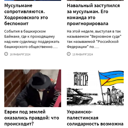
Мусульмане
Навальный заступился
сопротивляются.
за мусульман. Его
Ходорковского это
команда это
беспокоит
проигнорировала
События в башкирском
На этой неделе, выступая в так
Баймаке, где к проходящему
называемом "Верховном суде"
над ним судилищу поддержать
так называемой "Российской
башкирского общественно......
Федерации" по......
16 ЯНВАРЯ'2024
13 ЯНВАРЯ'2024
Евреи под землей
Украинско-
оказались правдой: что
палестинская
происходит?
солидарность возможна