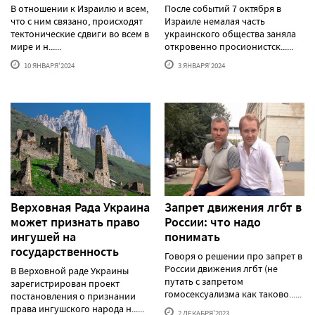
В отношении к Израилю и всем,
После событий 7 октября в
что с ним связано, происходят
Израиле немалая часть
тектонические сдвиги во всем в
украинского общества заняла
мире и н......
откровенно просионистск......
10 ЯНВАРЯ'2024
3 ЯНВАРЯ'2024
Верховная Рада Украина
Запрет движения лгбт в
может признать право
России: что надо
ингушей на
понимать
государственность
Говоря о решении про запрет в
России движения лгбт (не
В Верховной раде Украины
путать с запретом
зарегистрирован проект
гомосексуализма как таково......
постановления о признании
права ингушского народа н......
2 ДЕКАБРЯ'2023