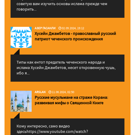
советую вам изучить основы ислама прежде чем
говорить...
АЗЕР ГАСАНЛИ
02.09.2024, 19:12
Хусейн Джамбетов - православный русский
патриот чеченского происхождения
Типы как ентот предатель чеченского народа и
ислама Хусейн Джамбетов, несет откровенную чушь,
ибо я...
ARSLAN
11.06.2024, 02:50
Русские мусульмане на страже Корана:
pазвеивая мифы о Священной Книге
Кому интересно, само видео
здесьhttps://www.youtube.com/watch?