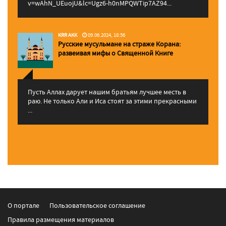
v=wAhN_UEuojU&lc=Ugz6-h0nMPQWTip7AZ94...
KRR AKK
09.06.2024, 18:56
Русские мусульмане на страже Корана:
pазвеивая мифы о Священной Книге
Пусть Аллах дарует нашим братьям лучшее месть в
раю. Не только Али и Иса стоят за этими прекрасными
...
О портале
Пользовательское соглашение
Правила размещения материалов