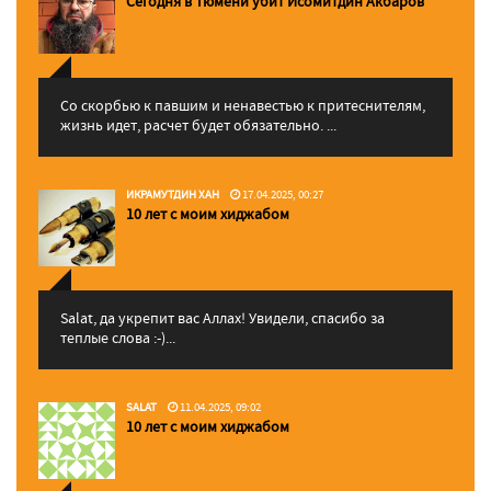
Сегодня в Тюмени убит Исомитдин Акбаров
Со скорбью к павшим и ненавестью к притеснителям,
жизнь идет, расчет будет обязательно. ...
ИКРАМУТДИН ХАН
17.04.2025, 00:27
10 лет с моим хиджабом
Salat, да укрепит вас Аллаx! Увидели, спасибо за
теплые слова :-)...
SALAT
11.04.2025, 09:02
10 лет с моим хиджабом