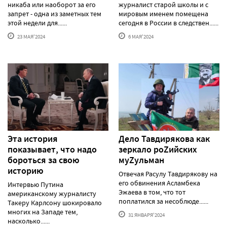
никаба или наоборот за его
журналист старой школы и с
запрет - одна из заметных тем
мировым именем помещена
этой недели для......
сегодня в России в следствен......
23 МАЯ'2024
6 МАЯ'2024
Эта история
Дело Тавдирякова как
показывает, что надо
зеркало роZийских
бороться за свою
муZульман
историю
Отвечая Расулу Тавдирякову на
его обвинения Асламбека
Интервью Путина
Эжаева в том, что тот
американскому журналисту
поплатился за несоблюде......
Такеру Карлсону шокировало
многих на Западе тем,
31 ЯНВАРЯ'2024
насколько......