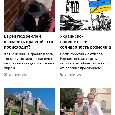
Евреи под землей
Украинско-
оказались правдой: что
палестинская
происходит?
солидарность возможна
В отношении к Израилю и всем,
После событий 7 октября в
что с ним связано, происходят
Израиле немалая часть
тектонические сдвиги во всем в
украинского общества заняла
мире и н......
откровенно просионистск......
10 ЯНВАРЯ'2024
3 ЯНВАРЯ'2024