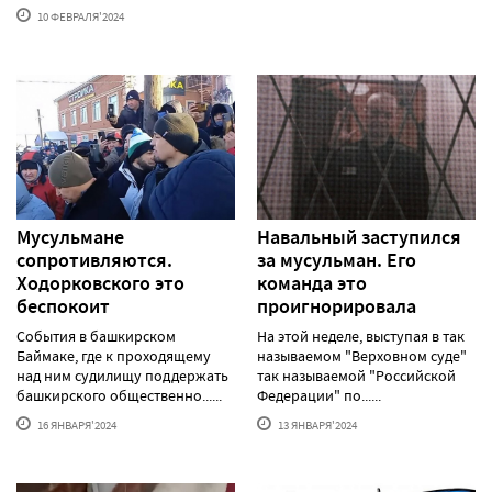
10 ФЕВРАЛЯ'2024
Мусульмане
Навальный заступился
сопротивляются.
за мусульман. Его
Ходорковского это
команда это
беспокоит
проигнорировала
События в башкирском
На этой неделе, выступая в так
Баймаке, где к проходящему
называемом "Верховном суде"
над ним судилищу поддержать
так называемой "Российской
башкирского общественно......
Федерации" по......
16 ЯНВАРЯ'2024
13 ЯНВАРЯ'2024