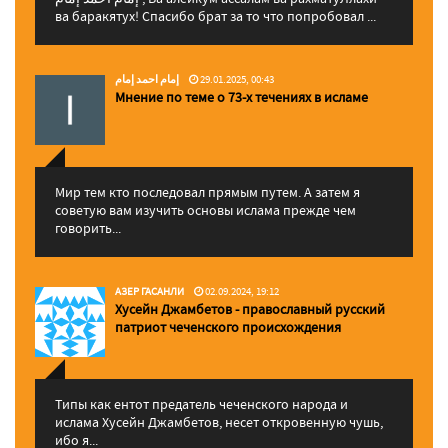
ва баракятух! Спасибо брат за то что попробовал ...
إمام احمد إمام
29.01.2025, 00:43
Мнение по теме о 73-х течениях в исламе
Мир тем кто последовал прямым путем. А затем я
советую вам изучить основы ислама прежде чем
говорить...
АЗЕР ГАСАНЛИ
02.09.2024, 19:12
Хусейн Джамбетов - православный русский
патриот чеченского происхождения
Типы как ентот предатель чеченского народа и
ислама Хусейн Джамбетов, несет откровенную чушь,
ибо я...