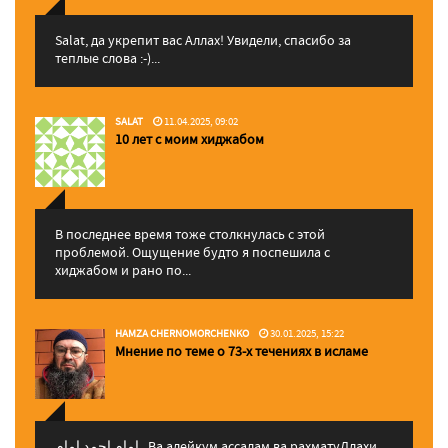
Salat, да укрепит вас Аллаx! Увидели, спасибо за
теплые слова :-)...
SALAT
11.04.2025, 09:02
10 лет с моим хиджабом
В последнее время тоже столкнулась с этой
проблемой. Ощущение будто я поспешила с
хиджабом и рано по...
HAMZA CHERNOMORCHENKO
30.01.2025, 15:22
Мнение по теме о 73-х течениях в исламе
إمام احمد إمام , Ва алейкум ассалам ва рахматуЛлахи