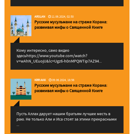
ARSLAN
11.06.2024, 02:50
Русские мусульмане на страже Корана:
pазвеивая мифы о Священной Книге
Кому интересно, само видео
здесьhttps://www.youtube.com/watch?
v=wAhN_UEuojU&lc=Ugz6-h0nMPQWTip7AZ94...
KRR AKK
09.06.2024, 18:56
Русские мусульмане на страже Корана:
pазвеивая мифы о Священной Книге
Пусть Аллах дарует нашим братьям лучшее месть в
раю. Не только Али и Иса стоят за этими прекрасными
...