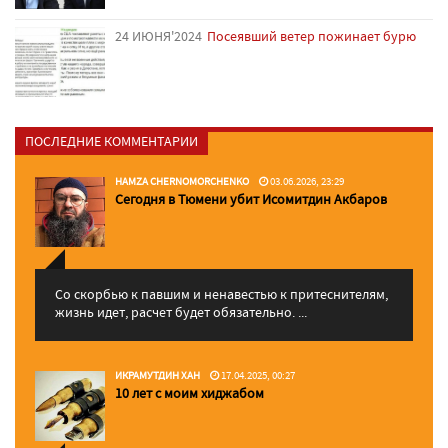
24 ИЮНЯ'2024
Посеявший ветер пожинает бурю
ПОСЛЕДНИЕ КОММЕНТАРИИ
HAMZA CHERNOMORCHENKO
03.06.2026, 23:29
Сегодня в Тюмени убит Исомитдин Акбаров
Со скорбью к павшим и ненавестью к притеснителям,
жизнь идет, расчет будет обязательно. ...
ИКРАМУТДИН ХАН
17.04.2025, 00:27
10 лет с моим хиджабом