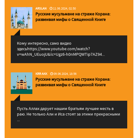
ARSLAN
11.06.2024, 02:50
Русские мусульмане на страже Корана:
pазвеивая мифы о Священной Книге
Кому интересно, само видео
здесьhttps://www.youtube.com/watch?
v=wAhN_UEuojU&lc=Ugz6-h0nMPQWTip7AZ94...
KRR AKK
09.06.2024, 18:56
Русские мусульмане на страже Корана:
pазвеивая мифы о Священной Книге
Пусть Аллах дарует нашим братьям лучшее месть в
раю. Не только Али и Иса стоят за этими прекрасными
...