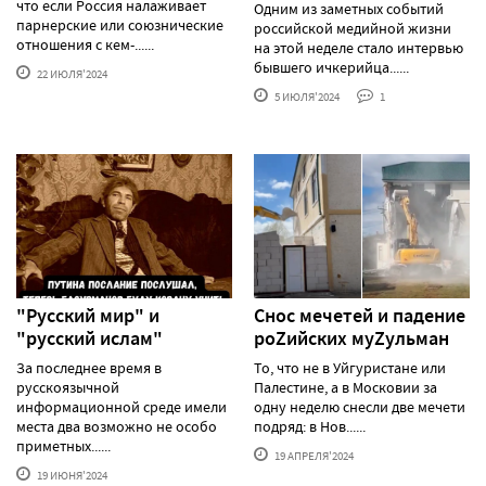
что если Россия налаживает
Одним из заметных событий
парнерские или союзнические
российской медийной жизни
отношения с кем-......
на этой неделе стало интервью
бывшего ичкерийца......
22 ИЮЛЯ'2024
5 ИЮЛЯ'2024
1
"Русский мир" и
Снос мечетей и падение
"русский ислам"
роZийских муZульман
За последнее время в
То, что не в Уйгуристане или
русскоязычной
Палестине, а в Московии за
информационной среде имели
одну неделю снесли две мечети
места два возможно не особо
подряд: в Нов......
приметных......
19 АПРЕЛЯ'2024
19 ИЮНЯ'2024