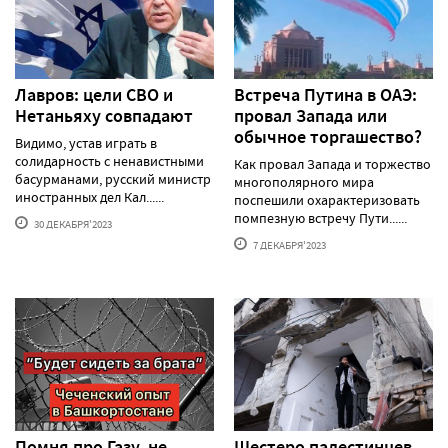
Лавров: цели СВО и
Встреча Путина в ОАЭ:
Нетаньяху совпадают
провал Запада или
обычное торгашество?
Видимо, устав играть в
солидарность с ненавистными
Как провал Запада и торжество
басурманами, русский министр
многополярного мира
иностранных дел Кал......
поспешили охарактеризовать
помпезную встречу Пути......
30 ДЕКАБРЯ'2023
7 ДЕКАБРЯ'2023
Помня про Газу, не
Шестеро палестинцев