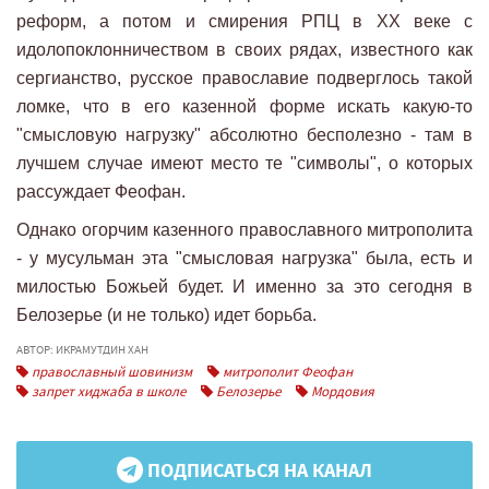
реформ, а потом и смирения РПЦ в XX веке с
идолопоклонничеством в своих рядах, известного как
сергианство, русское православие подверглось такой
ломке, что в его казенной форме искать какую-то
"смысловую нагрузку" абсолютно бесполезно - там в
лучшем случае имеют место те "символы", о которых
рассуждает Феофан.
Однако огорчим казенного православного митрополита
- у мусульман эта "смысловая нагрузка" была, есть и
милостью Божьей будет. И именно за это сегодня в
Белозерье (и не только) идет борьба.
АВТОР: ИКРАМУТДИН ХАН
православный шовинизм
митрополит Феофан
запрет хиджаба в школе
Белозерье
Мордовия
ПОДПИСАТЬСЯ НА КАНАЛ