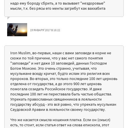
надо ему бороду сбрить, а то вызывает "нездоровые"
мысли, т.к. без рясы его менты загребут как ваххабита
19 ЯНВАРЯ'2017 В 18:22
Iron Muslim, во-первых, наши с вами заповеди в корне не
схожи по той причине, что у вас нет самого понятия
"заповеди" и нет даже 10 заповедей, данных Господом
Богом Моисею. Это очень странно, учитывая, что
мусульмане всюду кричат, будто ислам это религия всех
пророков. Во-вторых, это только последние 100 лет церковь
отделена от государства, а до этого 900 лет церковь
помогала созидать Российское государство. И даже
последние 100 лет не переставала быть частью общества.
Упрекать православных священников в лояльности
государству абсурд - это всё равно, что упрекать мусульман
Саудовской Аравии в лояльности своему государству.
Что же касается смысла ношения платка. Если он (смысл)
есть, то стоит, если статья ответ на слова епископа, этот