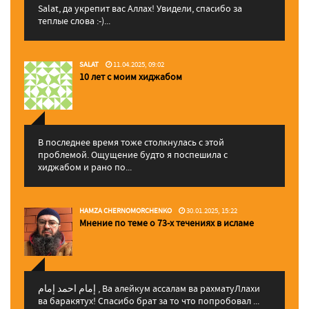
Salat, да укрепит вас Аллаx! Увидели, спасибо за
теплые слова :-)...
SALAT
11.04.2025, 09:02
10 лет с моим хиджабом
В последнее время тоже столкнулась с этой
проблемой. Ощущение будто я поспешила с
хиджабом и рано по...
HAMZA CHERNOMORCHENKO
30.01.2025, 15:22
Мнение по теме о 73-х течениях в исламе
إمام احمد إمام , Ва алейкум ассалам ва рахматуЛлахи
ва баракятух! Спасибо брат за то что попробовал ...