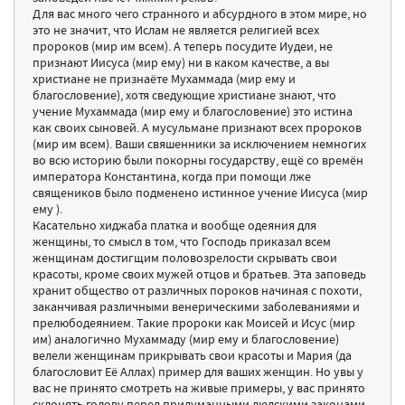
Для вас много чего странного и абсурдного в этом мире, но
это не значит, что Ислам не является религией всех
пророков (мир им всем). А теперь посудите Иудеи, не
признают Иисуса (мир ему) ни в каком качестве, а вы
христиане не признаёте Мухаммада (мир ему и
благословение), хотя сведующие христиане знают, что
учение Мухаммада (мир ему и благословение) это истина
как своих сыновей. А мусульмане признают всех пророков
(мир им всем). Ваши свяшенники за исключением немногих
во всю историю были покорны государству, ещё со времён
императора Константина, когда при помощи лже
священиков было подменено истинное учение Иисуса (мир
ему ).
Касательно хиджаба платка и вообще одеяния для
женщины, то смысл в том, что Господь приказал всем
женщинам достигщим половозрелости скрывать свои
красоты, кроме своих мужей отцов и братьев. Эта заповедь
хранит общество от различных пороков начиная с похоти,
заканчивая различными венерическими заболеваниями и
прелюбодеянием. Такие пророки как Моисей и Исус (мир
им) аналогично Мухаммаду (мир ему и благословение)
велели женщинам прикрывать свои красоты и Мария (да
благословит Её Аллах) пример для ваших женщин. Но увы у
вас не принято смотреть на живые примеры, у вас принято
склонять голову перед придуманными людскими законами..