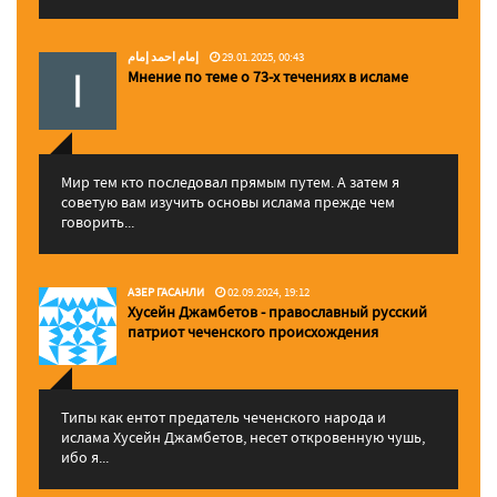
إمام احمد إمام
29.01.2025, 00:43
Мнение по теме о 73-х течениях в исламе
Мир тем кто последовал прямым путем. А затем я
советую вам изучить основы ислама прежде чем
говорить...
АЗЕР ГАСАНЛИ
02.09.2024, 19:12
Хусейн Джамбетов - православный русский
патриот чеченского происхождения
Типы как ентот предатель чеченского народа и
ислама Хусейн Джамбетов, несет откровенную чушь,
ибо я...