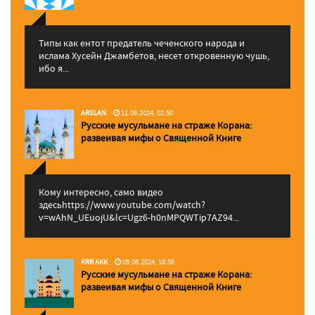
Типы как ентот предатель чеченского народа и
ислама Хусейн Джамбетов, несет откровенную чушь,
ибо я...
ARSLAN
11.06.2024, 02:50
Русские мусульмане на страже Корана:
pазвеивая мифы о Священной Книге
Кому интересно, само видео
здесьhttps://www.youtube.com/watch?
v=wAhN_UEuojU&lc=Ugz6-h0nMPQWTip7AZ94...
KRR AKK
09.06.2024, 18:56
Русские мусульмане на страже Корана:
pазвеивая мифы о Священной Книге