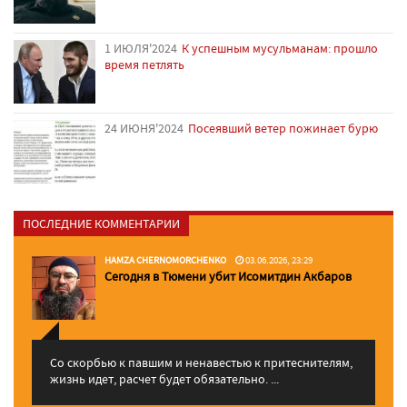
1 ИЮЛЯ'2024
К успешным мусульманам: прошло
время петлять
24 ИЮНЯ'2024
Посеявший ветер пожинает бурю
ПОСЛЕДНИЕ КОММЕНТАРИИ
HAMZA CHERNOMORCHENKO
03.06.2026, 23:29
Сегодня в Тюмени убит Исомитдин Акбаров
Со скорбью к павшим и ненавестью к притеснителям,
жизнь идет, расчет будет обязательно. ...