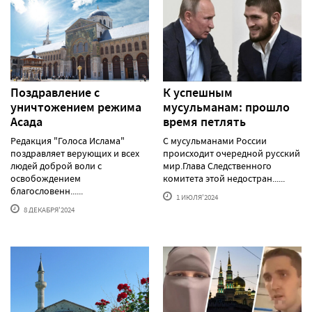
Поздравление с
К успешным
уничтожением режима
мусульманам: прошло
Асада
время петлять
Редакция "Голоса Ислама"
С мусульманами России
поздравляет верующих и всех
происходит очередной русский
людей доброй воли с
мир.Глава Следственного
освобождением
комитета этой недостран......
благословенн......
1 ИЮЛЯ'2024
8 ДЕКАБРЯ'2024