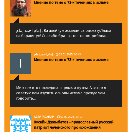
Мнение по теме о 73-х течениях в исламе
إمام احمد إمام , Ва алейкум ассалам ва рахматуЛлахи
ва баракятух! Спасибо брат за то что попробовал ...
إمام احمد إمام
29.01.2025, 00:43
Мнение по теме о 73-х течениях в исламе
Мир тем кто последовал прямым путем. А затем я
советую вам изучить основы ислама прежде чем
говорить...
АЗЕР ГАСАНЛИ
02.09.2024, 19:12
Хусейн Джамбетов - православный русский
патриот чеченского происхождения