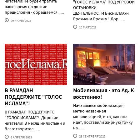
читатели!Не будем тратить
"ГОЛОС ИСЛАМА" ПОД УГРОЗОЙ
ваше время на долгие
ОСТАНОВКИ
предисловия - обращаемся ......
ДЕЯТЕЛЬНОСТИ БисмиЛляхи
Ррахмани Ррахим! Дор......
29 ИЮЛЯ'2023
10 МАЯ'2023
В РАМАДАН
Мобилизация - это Ад. К
ПОДДЕРЖИТЕ "ГОЛОС
восстанию!
ИСЛАМА"!
Начавшаяся мобилизация,
метко названная
В РАМАДАН ПОДДЕРЖИТЕ
могилизацией, и то, как она
"ГОЛОС ИСЛАМА"! Дорогие
идет, поставили жирную точку
читатели! В месяц милостыни и
на......
благотворител......
23 СЕНТЯБРЯ'2022
1 АПРЕЛЯ'2023