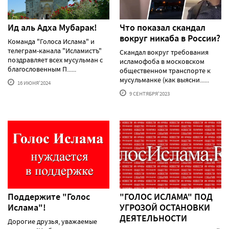
Ид аль Адха Мубарак!
Что показал скандал
вокруг никаба в России?
Команда "Голоса Ислама" и
телеграм-канала "Исламистъ"
Скандал вокруг требования
поздравляет всех мусульман с
исламофоба в московском
благословенным П......
общественном транспорте к
мусульманке (как выясни......
16 ИЮНЯ'2024
9 СЕНТЯБРЯ'2023
Поддержите "Голос
"ГОЛОС ИСЛАМА" ПОД
Ислама"!
УГРОЗОЙ ОСТАНОВКИ
ДЕЯТЕЛЬНОСТИ
Дорогие друзья, уважаемые