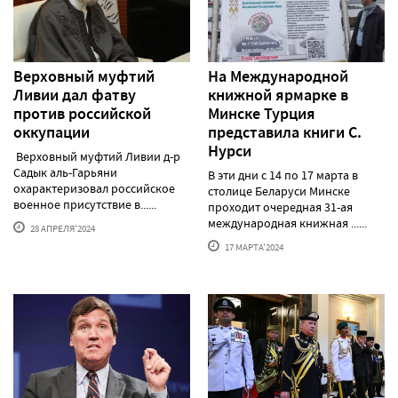
Верховный муфтий
На Международной
Ливии дал фатву
книжной ярмарке в
против российской
Минске Турция
оккупации
представила книги С.
Нурси
Верховный муфтий Ливии д-р
Садык аль-Гарьяни
В эти дни с 14 по 17 марта в
охарактеризовал российское
столице Беларуси Минске
военное присутствие в......
проходит очередная 31-ая
международная книжная ......
28 АПРЕЛЯ'2024
17 МАРТА'2024