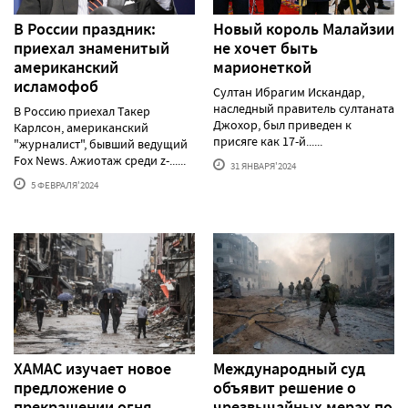
В России праздник:
Новый король Малайзии
приехал знаменитый
не хочет быть
американский
марионеткой
исламофоб
Султан Ибрагим Искандар,
наследный правитель султаната
В Россию приехал Такер
Джохор, был приведен к
Карлсон, американский
присяге как 17-й......
"журналист", бывший ведущий
Fox News. Ажиотаж среди z-......
31 ЯНВАРЯ'2024
5 ФЕВРАЛЯ'2024
ХАМАС изучает новое
Международный суд
предложение о
объявит решение о
прекращении огня
чрезвычайных мерах по