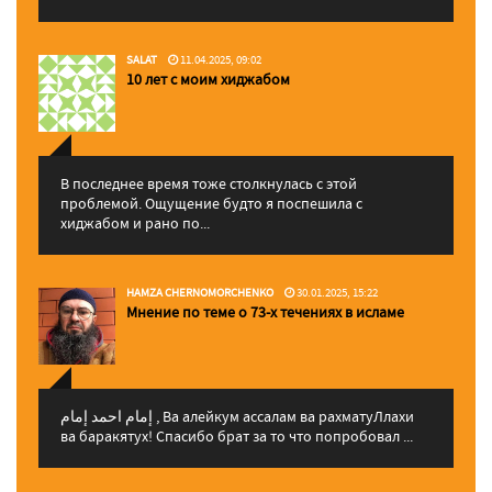
SALAT
11.04.2025, 09:02
10 лет с моим хиджабом
В последнее время тоже столкнулась с этой
проблемой. Ощущение будто я поспешила с
хиджабом и рано по...
HAMZA CHERNOMORCHENKO
30.01.2025, 15:22
Мнение по теме о 73-х течениях в исламе
إمام احمد إمام , Ва алейкум ассалам ва рахматуЛлахи
ва баракятух! Спасибо брат за то что попробовал ...