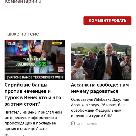
Комментарии
0
КОММЕНТИРОВАТЬ
Также по теме
Сирийские банды
Ассанж на свободе: нам
против чеченцев и
нечему радоваться
турок в Вене: кто и что
Основатель WikiLeaks Джулиан
за этим стоит?
Ассанж в среду, 26 июня, был
освобожден Федеральным
Читатель из Вены прислал нам
окружным судом США......
интересную информацию о
происходящих в последнее
28 ИЮНЯ'2024
время в столице Австр......