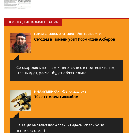
ПОСЛЕДНИЕ КОММЕНТАРИИ
HAMZA CHERNOMORCHENKO
03.06.2026, 23:29
Сегодня в Тюмени убит Исомитдин Акбаров
Со скорбью к павшим и ненавестью к притеснителям,
жизнь идет, расчет будет обязательно. ...
ИКРАМУТДИН ХАН
17.04.2025, 00:27
10 лет с моим хиджабом
Salat, да укрепит вас Аллаx! Увидели, спасибо за
теплые слова :-)...