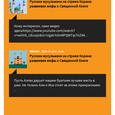
Русские мусульмане на страже Корана:
pазвеивая мифы о Священной Книге
Кому интересно, само видео
здесьhttps://www.youtube.com/watch?
v=wAhN_UEuojU&lc=Ugz6-h0nMPQWTip7AZ94...
KRR AKK
09.06.2024, 18:56
Русские мусульмане на страже Корана:
pазвеивая мифы о Священной Книге
Пусть Аллах дарует нашим братьям лучшее месть в
раю. Не только Али и Иса стоят за этими прекрасными
...