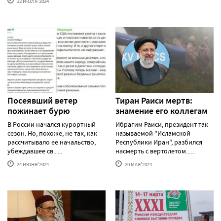
12 ИЮЛЯ'2024
Посеявший ветер
Тиран Раиси мертв:
пожинает бурю
знамение его коллегам
В России начался курортный
Ибрагим Раиси, президент так
сезон. Но, похоже, не так, как
называемой "Исламской
рассчитывало ее начальство,
Республики Иран", разбился
убеждавшее св......
насмерть с вертолетом......
24 ИЮНЯ'2024
20 МАЯ'2024