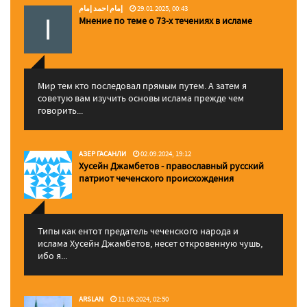
إمام احمد إمام
29.01.2025, 00:43
Мнение по теме о 73-х течениях в исламе
Мир тем кто последовал прямым путем. А затем я
советую вам изучить основы ислама прежде чем
говорить...
АЗЕР ГАСАНЛИ
02.09.2024, 19:12
Хусейн Джамбетов - православный русский
патриот чеченского происхождения
Типы как ентот предатель чеченского народа и
ислама Хусейн Джамбетов, несет откровенную чушь,
ибо я...
ARSLAN
11.06.2024, 02:50