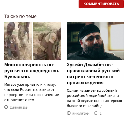
КОММЕНТИРОВАТЬ
Также по теме
Многополярность по-
Хусейн Джамбетов -
русски это людоедство.
православный русский
Буквально.
патриот чеченского
происхождения
Мы все уже привыкли к тому,
что если Россия налаживает
Одним из заметных событий
парнерские или союзнические
российской медийной жизни
отношения с кем-......
на этой неделе стало интервью
бывшего ичкерийца......
22 ИЮЛЯ'2024
5 ИЮЛЯ'2024
1