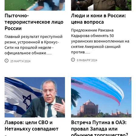
Пыточно-
Люди и кони в России:
террористическое лицо
цена вопроса
России
Предложение Рамзана
Кадырова обменять 50
Главный результат преступной
украинских военнопленных на
резни, устроенной в Крокус-
снятие Америкой санкций
Сити на прошлой неделе -
против......
официальное обнаже......
6 ЯНВАРЯ'2024
25 МАРТА'2024
Лавров: цели СВО и
Встреча Путина в ОАЭ:
Нетаньяху совпадают
провал Запада или
обычное торгашество?