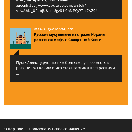
здесьhttps://www.youtube.com/watch?
v=wAhN_UEuojU&lc=Ugz6-h0nMPQWTip7AZ94...
KRR AKK
09.06.2024, 18:56
Русские мусульмане на страже Корана:
pазвеивая мифы о Священной Книге
Пусть Аллах дарует нашим братьям лучшее месть в
раю. Не только Али и Иса стоят за этими прекрасными
...
О портале
Пользовательское соглашение