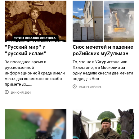
"Русский мир" и
Снос мечетей и падение
"русский ислам"
роZийских муZульман
За последнее время в
То, что не в Уйгуристане или
русскоязычной
Палестине, а в Московии за
информационной среде имели
одну неделю снесли две мечети
места два возможно не особо
подряд: в Нов......
приметных......
19 АПРЕЛЯ'2024
19 ИЮНЯ'2024