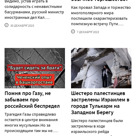
Видимо, устав играть в
солидарность с ненавистными
Как провал Запада и торжество
басурманами, русский министр
многополярного мира
иностранных дел Кал......
поспешили охарактеризовать
помпезную встречу Пути......
30 ДЕКАБРЯ'2023
7 ДЕКАБРЯ'2023
Помня про Газу, не
Шестеро палестинцев
забываем про
застрелены Израилем в
российский беспредел
городе Тулькарм на
Западном Берегу
Трагедия Газы справедливо
остается в центре внимания
Шестеро палестинцев были
многих мусульман.Но за
застрелены в ходе
происходящим там мы не......
израильского рейда