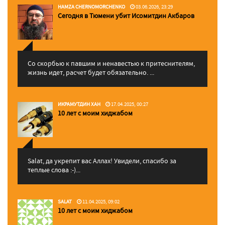
HAMZA CHERNOMORCHENKO
03.06.2026, 23:29
Сегодня в Тюмени убит Исомитдин Акбаров
Со скорбью к павшим и ненавестью к притеснителям,
жизнь идет, расчет будет обязательно. ...
ИКРАМУТДИН ХАН
17.04.2025, 00:27
10 лет с моим хиджабом
Salat, да укрепит вас Аллаx! Увидели, спасибо за
теплые слова :-)...
SALAT
11.04.2025, 09:02
10 лет с моим хиджабом