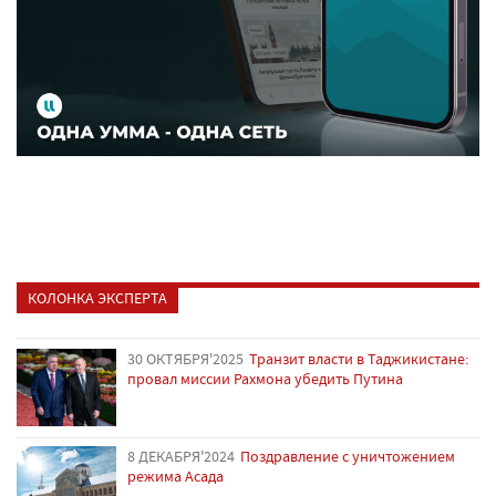
КОЛОНКА ЭКСПЕРТА
30 ОКТЯБРЯ'2025
Транзит власти в Таджикистане:
провал миссии Рахмона убедить Путина
8 ДЕКАБРЯ'2024
Поздравление с уничтожением
режима Асада