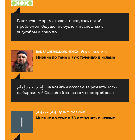
В последнее время тоже столкнулась с этой
проблемой. Ощущение будто я поспешила с
хиджабом и рано по...
HAMZA CHERNOMORCHENKO
30.01.2025, 15:22
Мнение по теме о 73-х течениях в исламе
إمام احمد إمام , Ва алейкум ассалам ва рахматуЛлахи
ва баракятух! Спасибо брат за то что попробовал ...
إمام احمد إمام
29.01.2025, 00:43
Мнение по теме о 73-х течениях в исламе