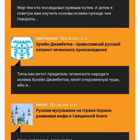
Мир тем кто последовал прямым путем. А затем я
советую вам изучить основы ислама прежде чем
говорить...
АЗЕР ГАСАНЛИ
02.09.2024, 19:12
Хусейн Джамбетов - православный русский
патриот чеченского происхождения
Типы как ентот предатель чеченского народа и
ислама Хусейн Джамбетов, несет откровенную чушь,
ибо я...
ARSLAN
11.06.2024, 02:50
Русские мусульмане на страже Корана:
pазвеивая мифы о Священной Книге
Кому интересно, само видео