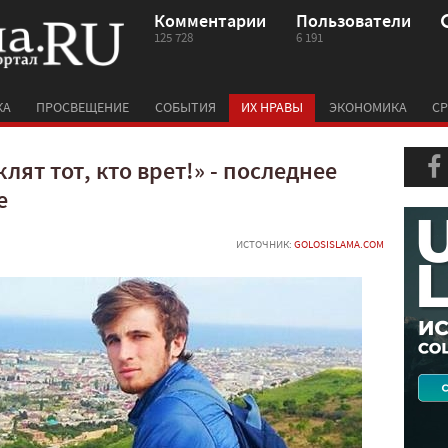
Комментарии
Пользователи
125 728
6 191
КА
ПРОСВЕЩЕНИЕ
СОБЫТИЯ
ИХ НРАВЫ
ЭКОНОМИКА
СР
лят тот, кто врет!» - последнее
е
ИСТОЧНИК:
GOLOSISLAMA.COM