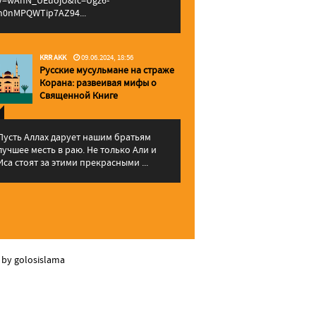
v=wAhN_UEuojU&lc=Ugz6-
h0nMPQWTip7AZ94...
KRR AKK
09.06.2024, 18:56
Русские мусульмане на страже
Корана: pазвеивая мифы о
Священной Книге
Пусть Аллах дарует нашим братьям
лучшее месть в раю. Не только Али и
Иса стоят за этими прекрасными ...
 by golosislama