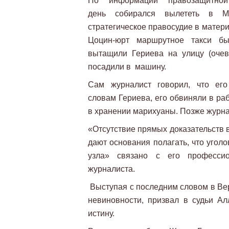
По информации правозащитной
день собирался вылететь в Мо
стратегическое правосудие в матер
Цоцин-юрт маршрутное такси бы
вытащили Гериева на улицу (очев
посадили в машину.
Сам журналист говорил, что ег
словам Гериева, его обвиняли в ра
в хранении марихуаны. Позже журнал
«Отсутствие прямых доказательств 
дают основания полагать, что угол
узла» связано с его профессио
журналиста.
Выступая с последним словом в Ве
невиновности, призвал в судьи Ал
истину.