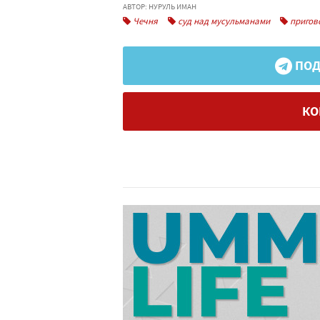
АВТОР: НУРУЛЬ ИМАН
Чечня
суд над мусульманами
пригов
ПОД
КО