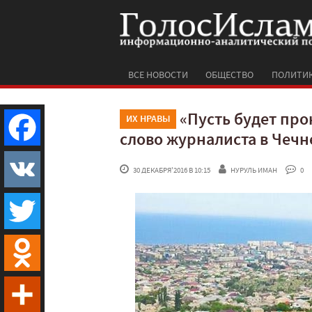
ВСЕ НОВОСТИ
ОБЩЕСТВО
ПОЛИТИ
«Пусть будет прок
ИХ НРАВЫ
слово журналиста в Чечн
Facebook
 30 ДЕКАБРЯ'2016 В 10:15
НУРУЛЬ ИМАН
 0
VK
Twitter
Odnoklassniki