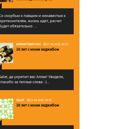
Со скорбью к павшим и ненавестью к
притеснителям, жизнь идет, расчет
будет обязательно. ...
ИКРАМУТДИН ХАН
17.04.2025, 00:27
10 лет с моим хиджабом
Salat, да укрепит вас Аллаx! Увидели,
спасибо за теплые слова :-)...
SALAT
11.04.2025, 09:02
10 лет с моим хиджабом