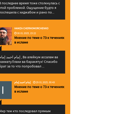
В последнее время тоже столкнулась с
этой проблемой. Ощущение будто я
поспешила с хиджабом и рано по...
HAMZA CHERNOMORCHENKO
30.01.2025, 15:22
Мнение по теме о 73-х течениях
в исламе
إمام احمد إما , Ва алейкум ассалам ва
рахматуЛлахи ва баракятух! Спасибо
брат за то что попробовал ...
إمام احمد إمام
29.01.2025, 00:43
Мнение по теме о 73-х течениях
в исламе
Мир тем кто последовал прямым