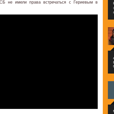
 ФСБ не имели права встречаться с Гериевым в
م