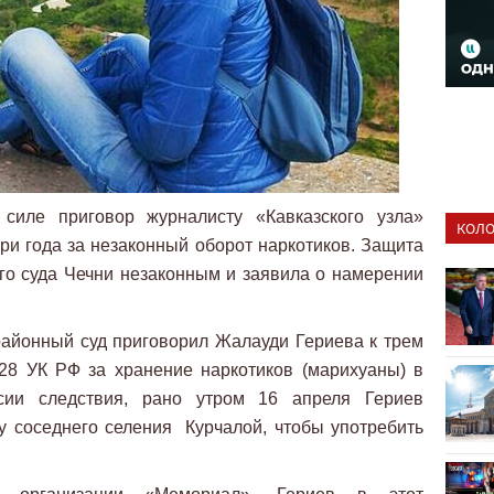
силе приговор журналисту «Кавказского узла»
КОЛО
ри года за незаконный оборот наркотиков. Защита
го суда Чечни незаконным и заявила о намерении
айонный суд приговорил Жалауди Гериева к трем
228 УК РФ за хранение наркотиков (марихуаны) в
сии следствия, рано утром 16 апреля Гериев
у соседнего селения Курчалой, чтобы употребить