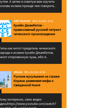
путем. А затем я советую вам изучить
основы ислама прежде чем говорить...
АЗЕР ГАСАНЛИ
02.09.2024, 19:12
Хусейн Джамбетов -
православный русский патриот
чеченского происхождения
Типы как ентот предатель чеченского
народа и ислама Хусейн Джамбетов,
несет откровенную чушь, ибо я...
ARSLAN
11.06.2024, 02:50
Русские мусульмане на страже
Корана: pазвеивая мифы о
Священной Книге
Кому интересно, само видео
здесьhttps://www.youtube.com/watch?