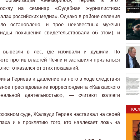
 организации «Мемориал», Гериев в этот
скву на семинар «Судебная журналистика:
иалах российских медиа». Однако в районе селения
ло остановлено, и трое неизвестных мужчин
идцы похищения свидетельствовали об этом), и
о вывезли в лес, где избивали и душили. По
боте против властей Чечни и заставили признаться
ист отказался от этих показаний.
вины Гериева и давление на него в ходе следствия
овное преследование корреспондента «Кавказского
нальной деятельностью», — считают коллеги
ПОСЛ
рховном суде, Жалауди Гериев настаивал на своей
лаха и к проклятию того, кто навлекает ложь на