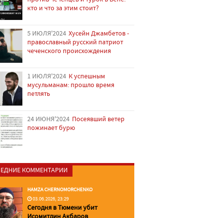
кто и что за этим стоит?
5 ИЮЛЯ'2024
Хусейн Джамбетов -
православный русский патриот
чеченского происхождения
1 ИЮЛЯ'2024
К успешным
мусульманам: прошло время
петлять
24 ИЮНЯ'2024
Посеявший ветер
пожинает бурю
ЕДНИЕ КОММЕНТАРИИ
HAMZA CHERNOMORCHENKO
03.06.2026, 23:29
Сегодня в Тюмени убит
Исомитдин Акбаров