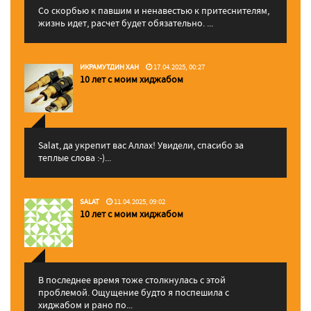
Со скорбью к павшим и ненавестью к притеснителям,
жизнь идет, расчет будет обязательно. ...
ИКРАМУТДИН ХАН
17.04.2025, 00:27
10 лет с моим хиджабом
Salat, да укрепит вас Аллаx! Увидели, спасибо за
теплые слова :-)...
SALAT
11.04.2025, 09:02
10 лет с моим хиджабом
В последнее время тоже столкнулась с этой
проблемой. Ощущение будто я поспешила с
хиджабом и рано по...