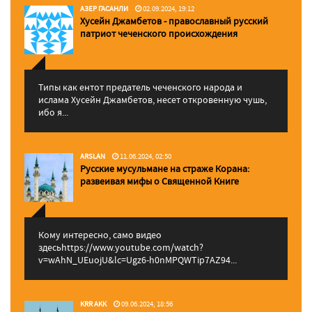
АЗЕР ГАСАНЛИ
02.09.2024, 19:12
Хусейн Джамбетов - православный русский
патриот чеченского происхождения
Типы как ентот предатель чеченского народа и
ислама Хусейн Джамбетов, несет откровенную чушь,
ибо я...
ARSLAN
11.06.2024, 02:50
Русские мусульмане на страже Корана:
pазвеивая мифы о Священной Книге
Кому интересно, само видео
здесьhttps://www.youtube.com/watch?
v=wAhN_UEuojU&lc=Ugz6-h0nMPQWTip7AZ94...
KRR AKK
09.06.2024, 18:56