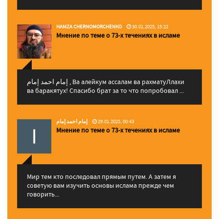
HAMZA CHERNOMORCHENKO
30.01.2025, 15:22
Мнение по теме о 73-х течениях в исламе
إمام احمد إمام , Ва алейкум ассалам ва рахматуЛлахи
ва баракятух! Спасибо брат за то что попробовал ...
إمام احمد إمام
29.01.2025, 00:43
Мнение по теме о 73-х течениях в исламе
Мир тем кто последовал прямым путем. А затем я
советую вам изучить основы ислама прежде чем
говорить...