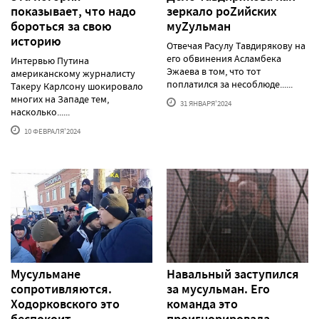
показывает, что надо
зеркало роZийских
бороться за свою
муZульман
историю
Отвечая Расулу Тавдирякову на
его обвинения Асламбека
Интервью Путина
Эжаева в том, что тот
американскому журналисту
поплатился за несоблюде......
Такеру Карлсону шокировало
многих на Западе тем,
31 ЯНВАРЯ'2024
насколько......
10 ФЕВРАЛЯ'2024
Мусульмане
Навальный заступился
сопротивляются.
за мусульман. Его
Ходорковского это
команда это