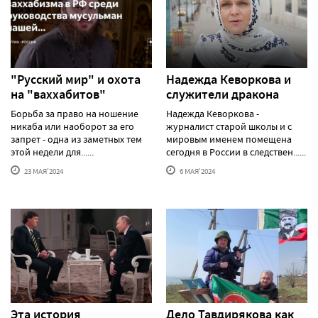
"Русский мир" и охота
Надежда Кеворкова и
на "ваххабитов"
служители дракона
Борьба за право на ношение
Надежда Кеворкова -
никаба или наоборот за его
журналист старой школы и с
запрет - одна из заметных тем
мировым именем помещена
этой недели для......
сегодня в России в следствен......
23 МАЯ'2024
6 МАЯ'2024
Эта история
Дело Тавдирякова как