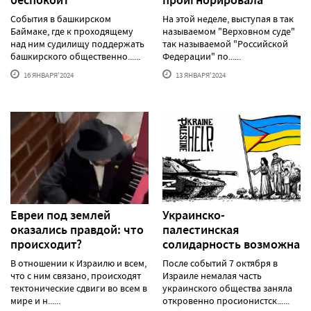
беспокоит
проигнорировала
События в башкирском
На этой неделе, выступая в так
Баймаке, где к проходящему
называемом "Верховном суде"
над ним судилищу поддержать
так называемой "Российской
башкирского общественно......
Федерации" по......
16 ЯНВАРЯ'2024
13 ЯНВАРЯ'2024
Евреи под землей
Украинско-
оказались правдой: что
палестинская
происходит?
солидарность возможна
В отношении к Израилю и всем,
После событий 7 октября в
что с ним связано, происходят
Израиле немалая часть
тектонические сдвиги во всем в
украинского общества заняла
мире и н......
откровенно просионистск......