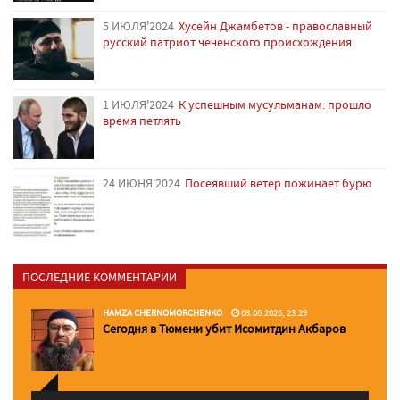
5 ИЮЛЯ'2024
Хусейн Джамбетов - православный
русский патриот чеченского происхождения
1 ИЮЛЯ'2024
К успешным мусульманам: прошло
время петлять
24 ИЮНЯ'2024
Посеявший ветер пожинает бурю
ПОСЛЕДНИЕ КОММЕНТАРИИ
HAMZA CHERNOMORCHENKO
03.06.2026, 23:29
Сегодня в Тюмени убит Исомитдин Акбаров