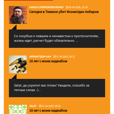
HAMZA CHERNOMORCHENKO
03.06.2026, 23:29
Сегодня в Тюмени убит Исомитдин Акбаров
Со скорбью к павшим и ненавестью к притеснителям,
жизнь идет, расчет будет обязательно. ...
ИКРАМУТДИН ХАН
17.04.2025, 00:27
10 лет с моим хиджабом
Salat, да укрепит вас Аллаx! Увидели, спасибо за
теплые слова :-)...
SALAT
11.04.2025, 09:02
10 лет с моим хиджабом