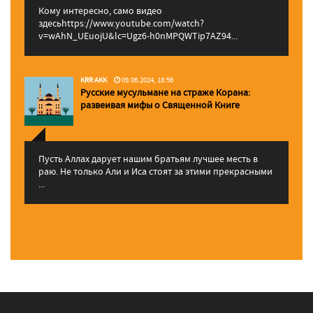
Кому интересно, само видео
здесьhttps://www.youtube.com/watch?
v=wAhN_UEuojU&lc=Ugz6-h0nMPQWTip7AZ94...
KRR AKK
09.06.2024, 18:56
Русские мусульмане на страже Корана:
pазвеивая мифы о Священной Книге
Пусть Аллах дарует нашим братьям лучшее месть в
раю. Не только Али и Иса стоят за этими прекрасными
...