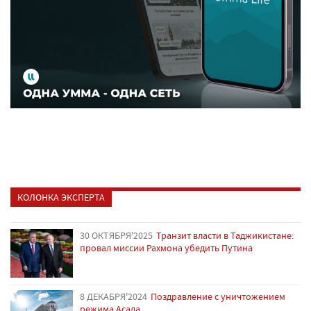
КОЛОНКА ЭКСПЕРТА
30 ОКТЯБРЯ'2025
Транзит власти в Таджикистане:
провал миссии Рахмона убедить Путина
8 ДЕКАБРЯ'2024
Поздравление с уничтожением
режима Асада