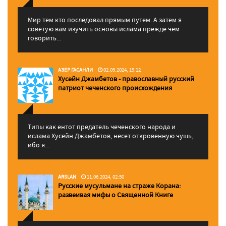
Мир тем кто последовал прямым путем. А затем я
советую вам изучить основы ислама прежде чем
говорить...
АЗЕР ГАСАНЛИ
02.09.2024, 19:12
Хусейн Джамбетов - православный русский
патриот чеченского происхождения
Типы как ентот предатель чеченского народа и
ислама Хусейн Джамбетов, несет откровенную чушь,
ибо я...
ARSLAN
11.06.2024, 02:50
Русские мусульмане на страже Корана:
pазвеивая мифы о Священной Книге