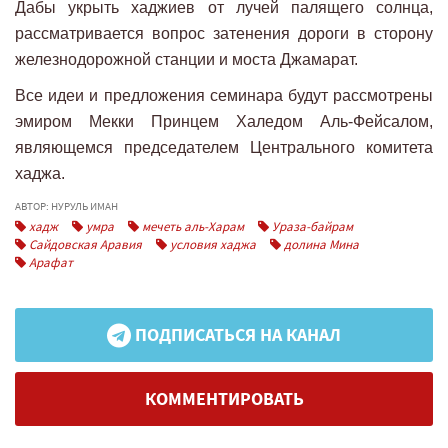
Дабы укрыть хаджиев от лучей палящего солнца,
рассматривается вопрос затенения дороги в сторону
железнодорожной станции и моста Джамарат.
Все идеи и предложения семинара будут рассмотрены
эмиром Мекки Принцем Халедом Аль-Фейсалом,
являющемся председателем Центрального комитета
хаджа.
АВТОР: НУРУЛЬ ИМАН
хадж
умра
мечеть аль-Харам
Ураза-байрам
Сайдовская Аравия
условия хаджа
долина Мина
Арафат
ПОДПИСАТЬСЯ НА КАНАЛ
КОММЕНТИРОВАТЬ