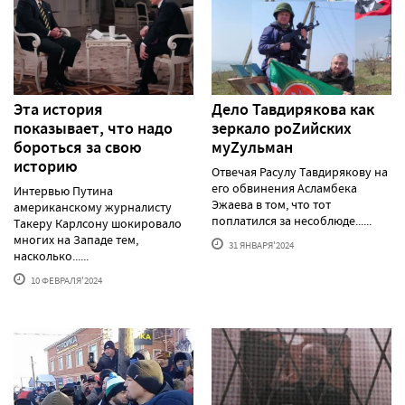
Эта история
Дело Тавдирякова как
показывает, что надо
зеркало роZийских
бороться за свою
муZульман
историю
Отвечая Расулу Тавдирякову на
его обвинения Асламбека
Интервью Путина
Эжаева в том, что тот
американскому журналисту
поплатился за несоблюде......
Такеру Карлсону шокировало
многих на Западе тем,
31 ЯНВАРЯ'2024
насколько......
10 ФЕВРАЛЯ'2024