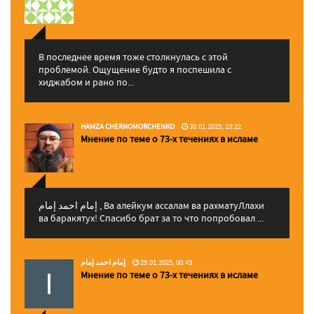
В последнее время тоже столкнулась с этой
проблемой. Ощущение будто я поспешила с
хиджабом и рано по...
HAMZA CHERNOMORCHENKO
30.01.2025, 15:22
Мнение по теме о 73-х течениях в исламе
إمام احمد إمام , Ва алейкум ассалам ва рахматуЛлахи
ва баракятух! Спасибо брат за то что попробовал ...
إمام احمد إمام
29.01.2025, 00:43
Мнение по теме о 73-х течениях в исламе