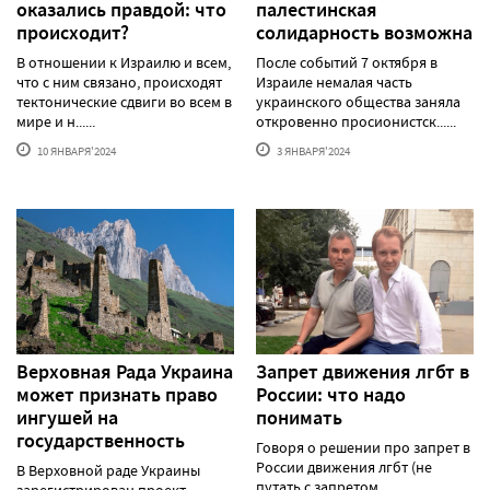
оказались правдой: что
палестинская
происходит?
солидарность возможна
В отношении к Израилю и всем,
После событий 7 октября в
что с ним связано, происходят
Израиле немалая часть
тектонические сдвиги во всем в
украинского общества заняла
мире и н......
откровенно просионистск......
10 ЯНВАРЯ'2024
3 ЯНВАРЯ'2024
Верховная Рада Украина
Запрет движения лгбт в
может признать право
России: что надо
ингушей на
понимать
государственность
Говоря о решении про запрет в
России движения лгбт (не
В Верховной раде Украины
путать с запретом
зарегистрирован проект