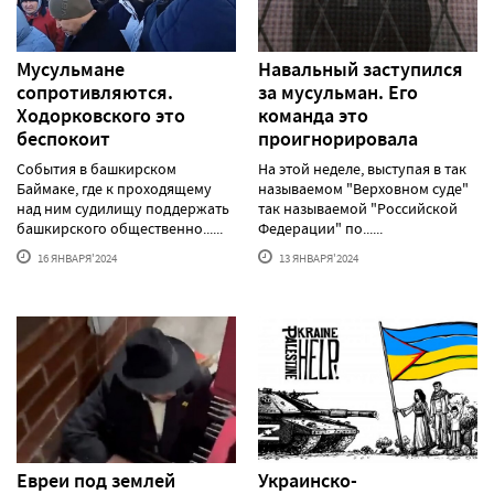
Мусульмане
Навальный заступился
сопротивляются.
за мусульман. Его
Ходорковского это
команда это
беспокоит
проигнорировала
События в башкирском
На этой неделе, выступая в так
Баймаке, где к проходящему
называемом "Верховном суде"
над ним судилищу поддержать
так называемой "Российской
башкирского общественно......
Федерации" по......
16 ЯНВАРЯ'2024
13 ЯНВАРЯ'2024
Евреи под землей
Украинско-