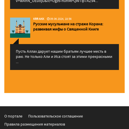
v=wAhN_UEuojU&lc=Ugz6-h0nMPQWTip7AZ94...
KRR AKK
09.06.2024, 18:56
Русские мусульмане на страже Корана:
pазвеивая мифы о Священной Книге
Пусть Аллах дарует нашим братьям лучшее месть в
раю. Не только Али и Иса стоят за этими прекрасными
...
О портале
Пользовательское соглашение
Правила размещения материалов