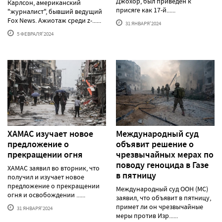
Джохор, был приведен к
Карлсон, американский
присяге как 17-й......
"журналист", бывший ведущий
Fox News. Ажиотаж среди z-......
31 ЯНВАРЯ'2024
5 ФЕВРАЛЯ'2024
ХАМАС изучает новое
Международный суд
предложение о
объявит решение о
прекращении огня
чрезвычайных мерах по
поводу геноцида в Газе
ХАМАС заявил во вторник, что
в пятницу
получил и изучает новое
предложение о прекращении
Международный суд ООН (МС)
огня и освобождении ......
заявил, что объявит в пятницу,
примет ли он чрезвычайные
31 ЯНВАРЯ'2024
меры против Изр......