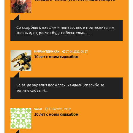
Со скорбью к павшим и ненавестью к притеснителям,
жизнь идет, расчет будет обязательно. ...
ИКРАМУТДИН ХАН
17.04.2025, 00:27
10 лет с моим хиджабом
Salat, да укрепит вас Аллаx! Увидели, спасибо за
теплые слова :-)...
SALAT
11.04.2025, 09:02
10 лет с моим хиджабом