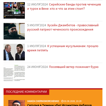
12 ИЮЛЯ'2024
Сирийские банды против чеченцев
и турок в Вене: кто и что за этим стоит?
5 ИЮЛЯ'2024
Хусейн Джамбетов - православный
русский патриот чеченского происхождения
1 ИЮЛЯ'2024
К успешным мусульманам: прошло
время петлять
24 ИЮНЯ'2024
Посеявший ветер пожинает бурю
ПОСЛЕДНИЕ КОММЕНТАРИИ
HAMZA CHERNOMORCHENKO
03.06.2026, 23:29
Сегодня в Тюмени убит Исомитдин Акбаров