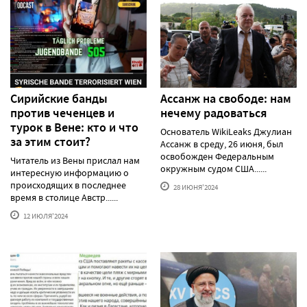
Сирийские банды
Ассанж на свободе: нам
против чеченцев и
нечему радоваться
турок в Вене: кто и что
Основатель WikiLeaks Джулиан
за этим стоит?
Ассанж в среду, 26 июня, был
освобожден Федеральным
Читатель из Вены прислал нам
окружным судом США......
интересную информацию о
происходящих в последнее
28 ИЮНЯ'2024
время в столице Австр......
12 ИЮЛЯ'2024