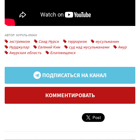
АВТОР: НУРУЛЬ ИМАН
экстремизм
Саид Нурси
терроризм
мусульманин
Нурджулар
Евгений Ким
суд над мусульманами
Амур
Амурская область
Благовещенск
ПОДПИСАТЬСЯ НА КАНАЛ
КОММЕНТИРОВАТЬ