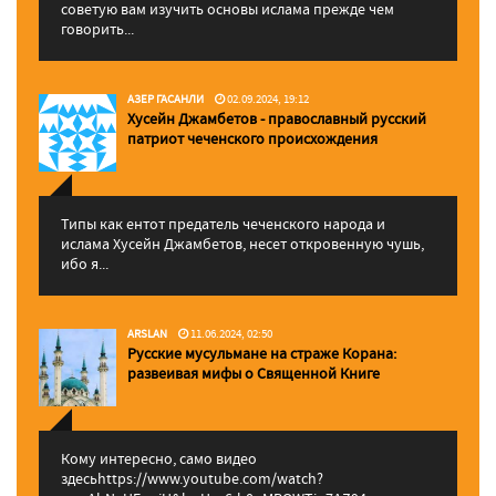
советую вам изучить основы ислама прежде чем
говорить...
АЗЕР ГАСАНЛИ
02.09.2024, 19:12
Хусейн Джамбетов - православный русский
патриот чеченского происхождения
Типы как ентот предатель чеченского народа и
ислама Хусейн Джамбетов, несет откровенную чушь,
ибо я...
ARSLAN
11.06.2024, 02:50
Русские мусульмане на страже Корана:
pазвеивая мифы о Священной Книге
Кому интересно, само видео
здесьhttps://www.youtube.com/watch?