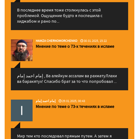
В последнее время тоже столкнулась с этой
проблемой. Ощущение будто я поспешила с
хиджабом и рано по...
HAMZA CHERNOMORCHENKO
30.01.2025, 15:22
Мнение по теме о 73-х течениях в исламе
إمام احمد إمام , Ва алейкум ассалам ва рахматуЛлахи
ва баракятух! Спасибо брат за то что попробовал ...
إمام احمد إمام
29.01.2025, 00:43
Мнение по теме о 73-х течениях в исламе
Мир тем кто последовал прямым путем. А затем я