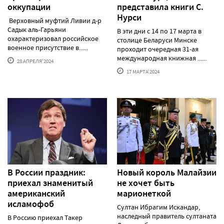
оккупации
представила книги С.
Нурси
Верховный муфтий Ливии д-р
Садык аль-Гарьяни
В эти дни с 14 по 17 марта в
охарактеризовал российское
столице Беларуси Минске
военное присутствие в......
проходит очередная 31-ая
международная книжная ......
28 АПРЕЛЯ'2024
17 МАРТА'2024
В России праздник:
Новый король Малайзии
приехал знаменитый
не хочет быть
американский
марионеткой
исламофоб
Султан Ибрагим Искандар,
наследный правитель султаната
В Россию приехал Такер