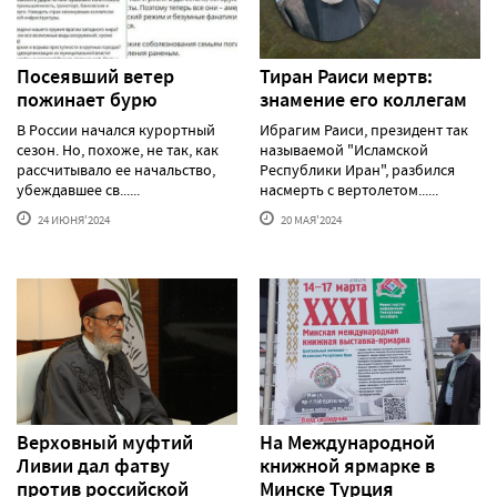
Посеявший ветер
Тиран Раиси мертв:
пожинает бурю
знамение его коллегам
В России начался курортный
Ибрагим Раиси, президент так
сезон. Но, похоже, не так, как
называемой "Исламской
рассчитывало ее начальство,
Республики Иран", разбился
убеждавшее св......
насмерть с вертолетом......
24 ИЮНЯ'2024
20 МАЯ'2024
Верховный муфтий
На Международной
Ливии дал фатву
книжной ярмарке в
против российской
Минске Турция