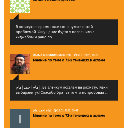
В последнее время тоже столкнулась с этой
проблемой. Ощущение будто я поспешила с
хиджабом и рано по...
HAMZA CHERNOMORCHENKO
30.01.2025, 15:22
Мнение по теме о 73-х течениях в исламе
إمام احمد إمام , Ва алейкум ассалам ва рахматуЛлахи
ва баракятух! Спасибо брат за то что попробовал ...
إمام احمد إمام
29.01.2025, 00:43
Мнение по теме о 73-х течениях в исламе