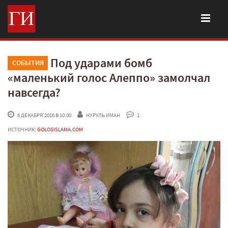
Под ударами бомб
СОБЫТИЯ
«маленький голос Алеппо» замолчал
навсегда?
 6 ДЕКАБРЯ'2016 В 10:00
НУРУЛЬ ИМАН
 1
ИСТОЧНИК:
GOLOSISLAMA.COM