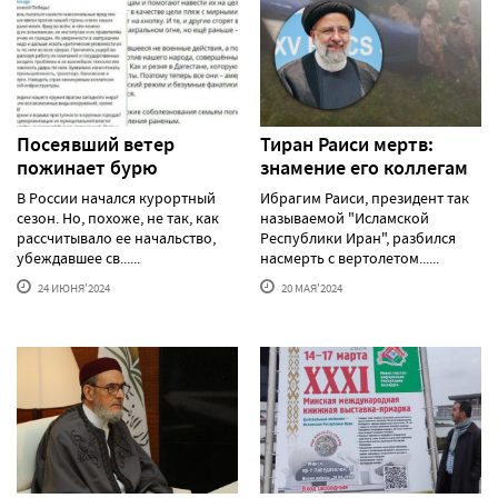
Посеявший ветер
Тиран Раиси мертв:
пожинает бурю
знамение его коллегам
В России начался курортный
Ибрагим Раиси, президент так
сезон. Но, похоже, не так, как
называемой "Исламской
рассчитывало ее начальство,
Республики Иран", разбился
убеждавшее св......
насмерть с вертолетом......
24 ИЮНЯ'2024
20 МАЯ'2024