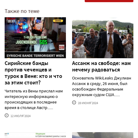
Также по теме
Сирийские банды
Ассанж на свободе: нам
против чеченцев и
нечему радоваться
турок в Вене: кто и что
Основатель WikiLeaks Джулиан
за этим стоит?
Ассанж в среду, 26 июня, был
освобожден Федеральным
Читатель из Вены прислал нам
окружным судом США......
интересную информацию о
происходящих в последнее
28 ИЮНЯ'2024
время в столице Австр......
12 ИЮЛЯ'2024