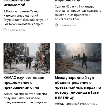
исламофоб
Султан Ибрагим Искандар,
наследный правитель султаната
В Россию приехал Такер
Джохор, был приведен к
Карлсон, американский
присяге как 17-й......
"журналист", бывший ведущий
Fox News. Ажиотаж среди z-......
31 ЯНВАРЯ'2024
5 ФЕВРАЛЯ'2024
ХАМАС изучает новое
Международный суд
предложение о
объявит решение о
прекращении огня
чрезвычайных мерах по
поводу геноцида в Газе
ХАМАС заявил во вторник, что
в пятницу
получил и изучает новое
предложение о прекращении
Международный суд ООН (МС)