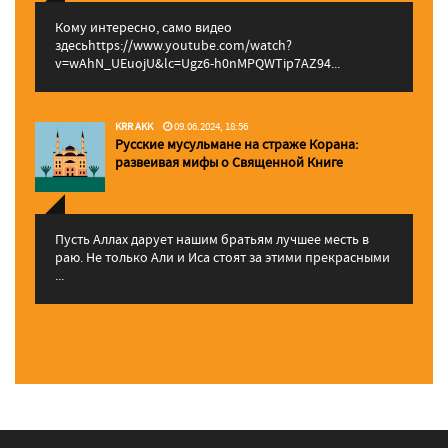
Кому интересно, само видео
здесьhttps://www.youtube.com/watch?
v=wAhN_UEuojU&lc=Ugz6-h0nMPQWTip7AZ94...
KRR AKK
09.06.2024, 18:56
Русские мусульмане на страже Корана:
pазвеивая мифы о Священной Книге
Пусть Аллах дарует нашим братьям лучшее месть в
раю. Не только Али и Иса стоят за этими прекрасными
...