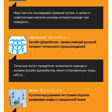
Мир тем кто последовал прямым путем. А затем я
советую вам изучить основы ислама прежде чем
говорить...
АЗЕР ГАСАНЛИ
02.09.2024, 19:12
Хусейн Джамбетов - православный русский
патриот чеченского происхождения
Типы как ентот предатель чеченского народа и
ислама Хусейн Джамбетов, несет откровенную чушь,
ибо я...
ARSLAN
11.06.2024, 02:50
Русские мусульмане на страже Корана:
pазвеивая мифы о Священной Книге