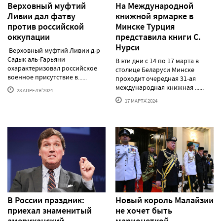
Верховный муфтий
На Международной
Ливии дал фатву
книжной ярмарке в
против российской
Минске Турция
оккупации
представила книги С.
Нурси
Верховный муфтий Ливии д-р
Садык аль-Гарьяни
В эти дни с 14 по 17 марта в
охарактеризовал российское
столице Беларуси Минске
военное присутствие в......
проходит очередная 31-ая
международная книжная ......
28 АПРЕЛЯ'2024
17 МАРТА'2024
В России праздник:
Новый король Малайзии
приехал знаменитый
не хочет быть
американский
марионеткой