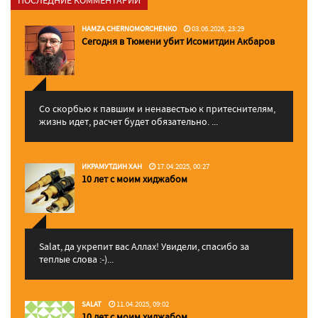
HAMZA CHERNOMORCHENKO
03.06.2026, 23:29
Сегодня в Тюмени убит Исомитдин Акбаров
Со скорбью к павшим и ненавестью к притеснителям,
жизнь идет, расчет будет обязательно. ...
ИКРАМУТДИН ХАН
17.04.2025, 00:27
10 лет с моим хиджабом
Salat, да укрепит вас Аллаx! Увидели, спасибо за
теплые слова :-)...
SALAT
11.04.2025, 09:02
10 лет с моим хиджабом