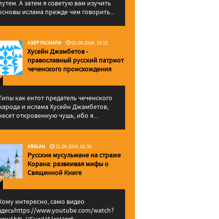
путем. А затем я советую вам изучить
основы ислама прежде чем говорить...
АЗЕР ГАСАНЛИ
02.09.2024, 19:12
Хусейн Джамбетов -
православный русский патриот
чеченского происхождения
Типы как ентот предатель чеченского
народа и ислама Хусейн Джамбетов,
несет откровенную чушь, ибо я...
ARSLAN
11.06.2024, 02:50
Русские мусульмане на страже
Корана: pазвеивая мифы о
Священной Книге
Кому интересно, само видео
здесьhttps://www.youtube.com/watch?