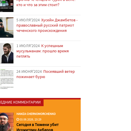
кто и что за этим стоит?
5 ИЮЛЯ'2024
Хусейн Джамбетов -
православный русский патриот
чеченского происхождения
1 ИЮЛЯ'2024
К успешным
мусульманам: прошло время
петлять
24 ИЮНЯ'2024
Посеявший ветер
пожинает бурю
ЕДНИЕ КОММЕНТАРИИ
HAMZA CHERNOMORCHENKO
03.06.2026, 23:29
Сегодня в Тюмени убит
Исомитдин Акбаров