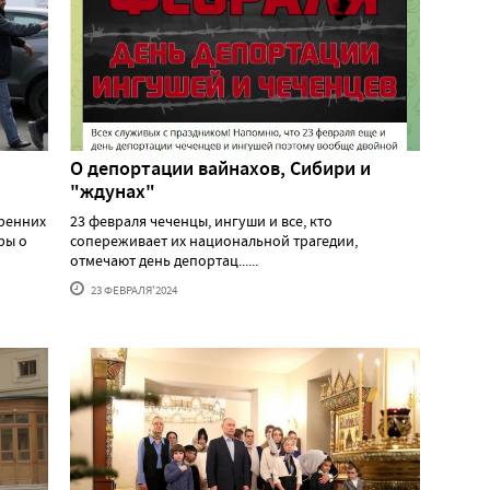
О депортации вайнахов, Сибири и
"ждунах"
тренних
23 февраля чеченцы, ингуши и все, кто
ры о
сопереживает их национальной трагедии,
отмечают день депортац......
23 ФЕВРАЛЯ'2024