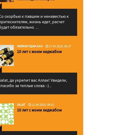
Со скорбью к павшим и ненавестью к
притеснителям, жизнь идет, расчет
будет обязательно. ...
ИКРАМУТДИН ХАН
17.04.2025, 00:27
10 лет с моим хиджабом
Salat, да укрепит вас Аллаx! Увидели,
спасибо за теплые слова :-)...
SALAT
11.04.2025, 09:02
10 лет с моим хиджабом