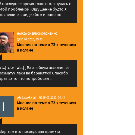
В последнее время тоже столкнулась с
этой проблемой. Ощущение будто я
поспешила с хиджабом и рано по...
HAMZA CHERNOMORCHENKO
30.01.2025, 15:22
Мнение по теме о 73-х течениях
в исламе
إمام احمد إما , Ва алейкум ассалам ва
рахматуЛлахи ва баракятух! Спасибо
брат за то что попробовал ...
إمام احمد إمام
29.01.2025, 00:43
Мнение по теме о 73-х течениях
в исламе
Мир тем кто последовал прямым