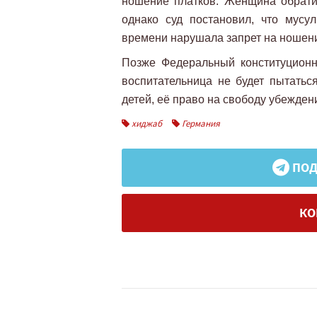
ношение платков. Женщина обрати
однако суд постановил, что мусу
времени нарушала запрет на ношени
Позже Федеральный конституционн
воспитательница не будет пытатьс
детей, её право на свободу убеждени
хиджаб
Германия
ПОД
КО