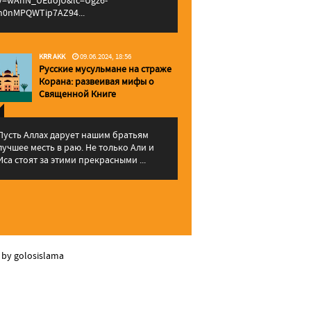
v=wAhN_UEuojU&lc=Ugz6-
h0nMPQWTip7AZ94...
KRR AKK
09.06.2024, 18:56
Русские мусульмане на страже
Корана: pазвеивая мифы о
Священной Книге
Пусть Аллах дарует нашим братьям
лучшее месть в раю. Не только Али и
Иса стоят за этими прекрасными ...
 by golosislama