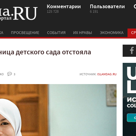
Комментарии
Пользователи
125 728
6 191
КА
ПРОСВЕЩЕНИЕ
СОБЫТИЯ
ИХ НРАВЫ
ЭКОНОМИКА
СР
ица детского сада отстояла
KO
 3
ИСТОЧНИК:
ISLAMDAG.RU