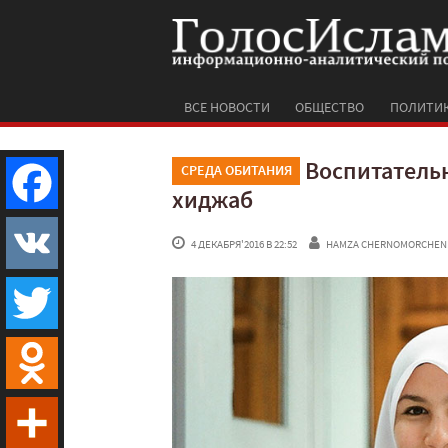
ВСЕ НОВОСТИ
ОБЩЕСТВО
ПОЛИТИ
Воспитательн
СРЕДА ОБИТАНИЯ
хиджаб
Facebook
 4 ДЕКАБРЯ'2016 В 22:52
HAMZA CHERNOMORCHEN
VK
Twitter
Odnoklassniki