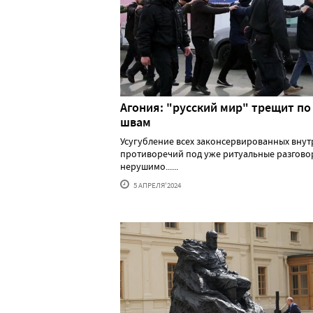
Агония: "русский мир" трещит по
швам
Усугубление всех законсервированных вну
противоречий под уже ритуальные разгово
нерушимо......
5 АПРЕЛЯ'2024