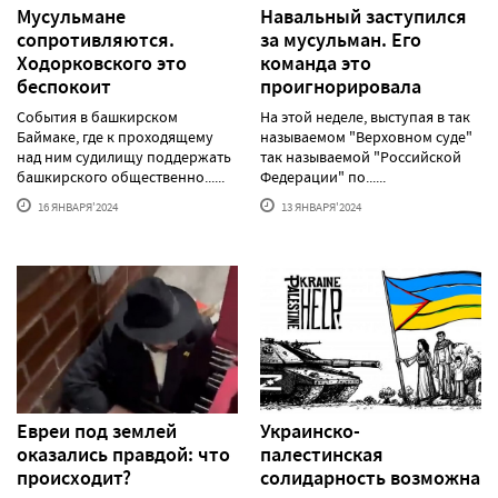
Мусульмане
Навальный заступился
сопротивляются.
за мусульман. Его
Ходорковского это
команда это
беспокоит
проигнорировала
События в башкирском
На этой неделе, выступая в так
Баймаке, где к проходящему
называемом "Верховном суде"
над ним судилищу поддержать
так называемой "Российской
башкирского общественно......
Федерации" по......
16 ЯНВАРЯ'2024
13 ЯНВАРЯ'2024
Евреи под землей
Украинско-
оказались правдой: что
палестинская
происходит?
солидарность возможна