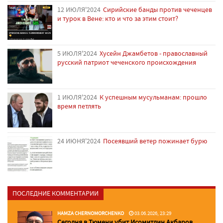
12 ИЮЛЯ'2024
Сирийские банды против чеченцев
и турок в Вене: кто и что за этим стоит?
5 ИЮЛЯ'2024
Хусейн Джамбетов - православный
русский патриот чеченского происхождения
1 ИЮЛЯ'2024
К успешным мусульманам: прошло
время петлять
24 ИЮНЯ'2024
Посеявший ветер пожинает бурю
ПОСЛЕДНИЕ КОММЕНТАРИИ
HAMZA CHERNOMORCHENKO
03.06.2026, 23:29
Сегодня в Тюмени убит Исомитдин Акбаров