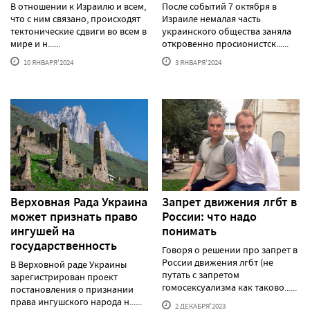
В отношении к Израилю и всем,
После событий 7 октября в
что с ним связано, происходят
Израиле немалая часть
тектонические сдвиги во всем в
украинского общества заняла
мире и н......
откровенно просионистск......
10 ЯНВАРЯ'2024
3 ЯНВАРЯ'2024
Верховная Рада Украина
Запрет движения лгбт в
может признать право
России: что надо
ингушей на
понимать
государственность
Говоря о решении про запрет в
России движения лгбт (не
В Верховной раде Украины
путать с запретом
зарегистрирован проект
гомосексуализма как таково......
постановления о признании
права ингушского народа н......
2 ДЕКАБРЯ'2023