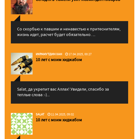
Со скорбью к павшим и ненавестью к притеснителям,
жизнь идет, расчет будет обязательно. ...
ИКРАМУТДИН ХАН
17.04.2025, 00:27
10 лет с моим хиджабом
Salat, да укрепит вас Аллаx! Увидели, спасибо за
теплые слова :-)...
SALAT
11.04.2025, 09:02
10 лет с моим хиджабом