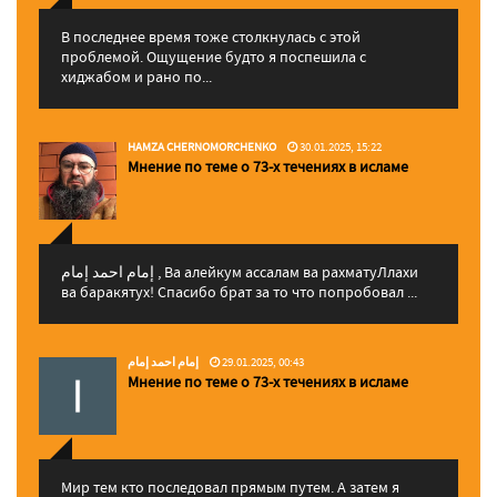
В последнее время тоже столкнулась с этой
проблемой. Ощущение будто я поспешила с
хиджабом и рано по...
HAMZA CHERNOMORCHENKO
30.01.2025, 15:22
Мнение по теме о 73-х течениях в исламе
إمام احمد إمام , Ва алейкум ассалам ва рахматуЛлахи
ва баракятух! Спасибо брат за то что попробовал ...
إمام احمد إمام
29.01.2025, 00:43
Мнение по теме о 73-х течениях в исламе
Мир тем кто последовал прямым путем. А затем я