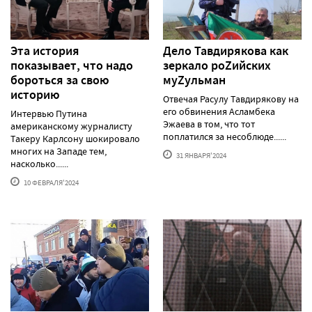
Эта история
Дело Тавдирякова как
показывает, что надо
зеркало роZийских
бороться за свою
муZульман
историю
Отвечая Расулу Тавдирякову на
его обвинения Асламбека
Интервью Путина
Эжаева в том, что тот
американскому журналисту
поплатился за несоблюде......
Такеру Карлсону шокировало
многих на Западе тем,
31 ЯНВАРЯ'2024
насколько......
10 ФЕВРАЛЯ'2024