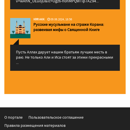
v=wAhN_UEuojU&lc=Ugz6-h0nMPQWTip7AZ94...
KRR AKK
09.06.2024, 18:56
Русские мусульмане на страже Корана:
pазвеивая мифы о Священной Книге
Пусть Аллах дарует нашим братьям лучшее месть в
раю. Не только Али и Иса стоят за этими прекрасными
...
О портале
Пользовательское соглашение
Правила размещения материалов