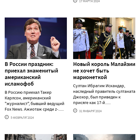
17 МАРТА'2024
В России праздник:
Новый король Малайзии
приехал знаменитый
не хочет быть
американский
марионеткой
исламофоб
Султан Ибрагим Искандар,
наследный правитель султаната
В Россию приехал Такер
Джохор, был приведен к
Карлсон, американский
присяге как 17-й......
"журналист", бывший ведущий
Fox News. Ажиотаж среди z-......
31 ЯНВАРЯ'2024
5 ФЕВРАЛЯ'2024