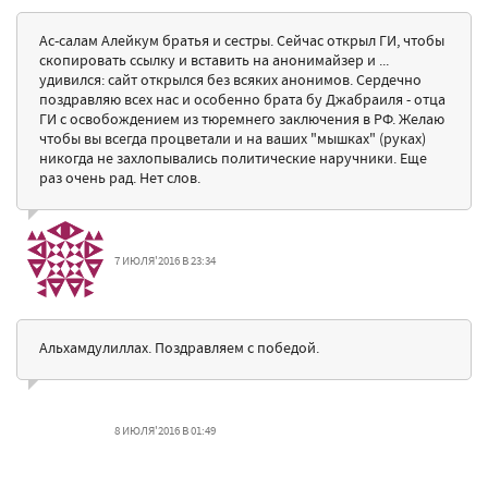
Ас-салам Алейкум братья и сестры. Сейчас открыл ГИ, чтобы
скопировать ссылку и вставить на анонимайзер и ...
удивился: сайт открылся без всяких анонимов. Сердечно
поздравляю всех нас и особенно брата бу Джабраиля - отца
ГИ с освобождением из тюремнего заключения в РФ. Желаю
чтобы вы всегда процветали и на ваших "мышках" (руках)
никогда не захлопывались политические наручники. Еще
раз очень рад. Нет слов.
7 ИЮЛЯ'2016 В 23:34
Альхамдулиллах. Поздравляем с победой.
8 ИЮЛЯ'2016 В 01:49