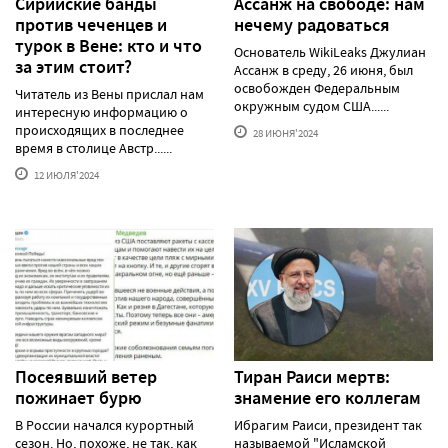
Сирийские банды
Ассанж на свободе: нам
против чеченцев и
нечему радоваться
турок в Вене: кто и что
Основатель WikiLeaks Джулиан
за этим стоит?
Ассанж в среду, 26 июня, был
освобожден Федеральным
Читатель из Вены прислал нам
окружным судом США......
интересную информацию о
происходящих в последнее
28 ИЮНЯ'2024
время в столице Австр......
12 ИЮЛЯ'2024
Посеявший ветер
Тиран Раиси мертв:
пожинает бурю
знамение его коллегам
В России начался курортный
Ибрагим Раиси, президент так
сезон. Но, похоже, не так, как
называемой "Исламской