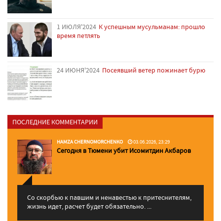
1 ИЮЛЯ'2024
К успешным мусульманам: прошло
время петлять
24 ИЮНЯ'2024
Посеявший ветер пожинает бурю
ПОСЛЕДНИЕ КОММЕНТАРИИ
HAMZA CHERNOMORCHENKO
03.06.2026, 23:29
Сегодня в Тюмени убит Исомитдин Акбаров
Со скорбью к павшим и ненавестью к притеснителям,
жизнь идет, расчет будет обязательно. ...