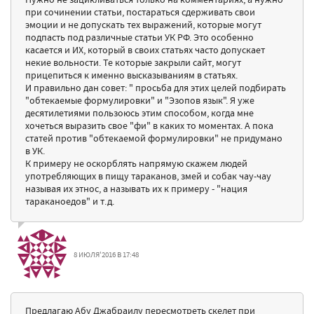
при сочинении статьи, постараться сдерживать свои
эмоции и не допускать тех выражений, которые могут
подпасть под различные статьи УК РФ. Это особенно
касается и ИХ, который в своих статьях часто допускает
некие вольности. Те которые закрыли сайт, могут
прицепиться к именно высказываниям в статьях.
И правильно дан совет: " просьба для этих целей подбирать
"обтекаемые формулировки" и "Эзопов язык". Я уже
десятилетиями пользоюсь этим способом, когда мне
хочеться выразить свое "фи" в каких то моментах. А пока
статей против "обтекаемой формулировки" не придумано
в УК.
К примеру не оскорблять напрямую скажем людей
употребляющих в пищу тараканов, змей и собак чау-чау
называя их этнос, а называть их к примеру - "нация
тараканоедов" и т.д.
8 ИЮЛЯ'2016 В 17:48
Предлагаю Абу Джабраилу пересмотреть скелет при