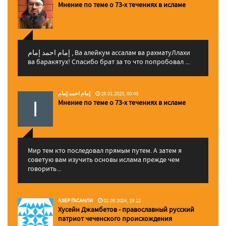
Мнение по теме о 73-х течениях в исламе
إمام احمد إمام , Ва алейкум ассалам ва рахматуЛлахи
ва баракятух! Спасибо брат за то что попробовал ...
إمام احمد إمام
29.01.2025, 00:43
Мнение по теме о 73-х течениях в исламе
Мир тем кто последовал прямым путем. А затем я
советую вам изучить основы ислама прежде чем
говорить...
АЗЕР ГАСАНЛИ
02.09.2024, 19:12
Хусейн Джамбетов - православный русский
патриот чеченского происхождения