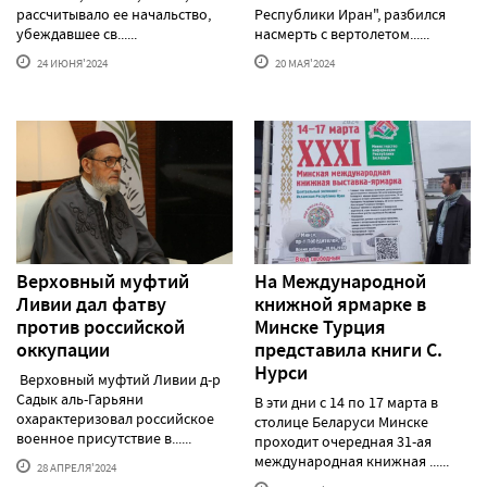
рассчитывало ее начальство,
Республики Иран", разбился
убеждавшее св......
насмерть с вертолетом......
24 ИЮНЯ'2024
20 МАЯ'2024
Верховный муфтий
На Международной
Ливии дал фатву
книжной ярмарке в
против российской
Минске Турция
оккупации
представила книги С.
Нурси
Верховный муфтий Ливии д-р
Садык аль-Гарьяни
В эти дни с 14 по 17 марта в
охарактеризовал российское
столице Беларуси Минске
военное присутствие в......
проходит очередная 31-ая
международная книжная ......
28 АПРЕЛЯ'2024