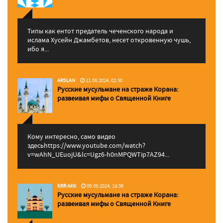
Типы как ентот предатель чеченского народа и
ислама Хусейн Джамбетов, несет откровенную чушь,
ибо я...
ARSLAN
11.06.2024, 02:50
Русские мусульмане на страже Корана:
pазвеивая мифы о Священной Книге
Кому интересно, само видео
здесьhttps://www.youtube.com/watch?
v=wAhN_UEuojU&lc=Ugz6-h0nMPQWTip7AZ94...
KRR AKK
09.06.2024, 18:56
Русские мусульмане на страже Корана:
pазвеивая мифы о Священной Книге