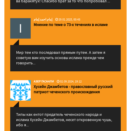
ва баракятух! Спасибо брат за то что попробовал ...
إمام احمد إمام
29.01.2025, 00:43
Мнение по теме о 73-х течениях в исламе
Мир тем кто последовал прямым путем. А затем я
советую вам изучить основы ислама прежде чем
говорить...
АЗЕР ГАСАНЛИ
02.09.2024, 19:12
Хусейн Джамбетов - православный русский
патриот чеченского происхождения
Типы как ентот предатель чеченского народа и
ислама Хусейн Джамбетов, несет откровенную чушь,
ибо я...