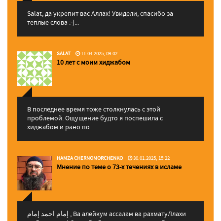
Salat, да укрепит вас Аллаx! Увидели, спасибо за
теплые слова :-)...
SALAT
11.04.2025, 09:02
10 лет с моим хиджабом
В последнее время тоже столкнулась с этой
проблемой. Ощущение будто я поспешила с
хиджабом и рано по...
HAMZA CHERNOMORCHENKO
30.01.2025, 15:22
Мнение по теме о 73-х течениях в исламе
إمام احمد إمام , Ва алейкум ассалам ва рахматуЛлахи