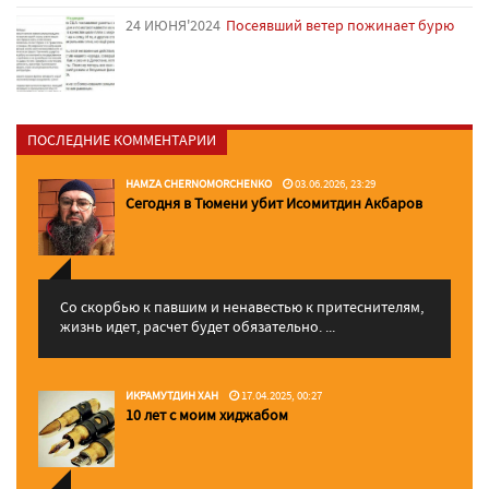
24 ИЮНЯ'2024
Посеявший ветер пожинает бурю
ПОСЛЕДНИЕ КОММЕНТАРИИ
HAMZA CHERNOMORCHENKO
03.06.2026, 23:29
Сегодня в Тюмени убит Исомитдин Акбаров
Со скорбью к павшим и ненавестью к притеснителям,
жизнь идет, расчет будет обязательно. ...
ИКРАМУТДИН ХАН
17.04.2025, 00:27
10 лет с моим хиджабом