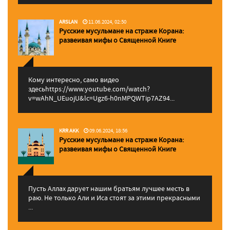
ARSLAN
11.06.2024, 02:50
Русские мусульмане на страже Корана:
pазвеивая мифы о Священной Книге
Кому интересно, само видео
здесьhttps://www.youtube.com/watch?
v=wAhN_UEuojU&lc=Ugz6-h0nMPQWTip7AZ94...
KRR AKK
09.06.2024, 18:56
Русские мусульмане на страже Корана:
pазвеивая мифы о Священной Книге
Пусть Аллах дарует нашим братьям лучшее месть в
раю. Не только Али и Иса стоят за этими прекрасными
...