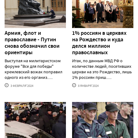
Армия, флот и
1% россиян в церквях
православие - Путин
на Рождество и куда
снова обозначил свои
делся миллион
ориентиры
православных
Выступая на милитаристском
Итак, по данным МВД РФ о
форуме "Все для победы"
количестве людей, посетивших
кремлевский вожак поправил
церкви на это Рождество, лишь
одного из его организ......
1% россиян приш......
3 ФЕВРАЛЯ'2024
8 ЯНВАРЯ'2024