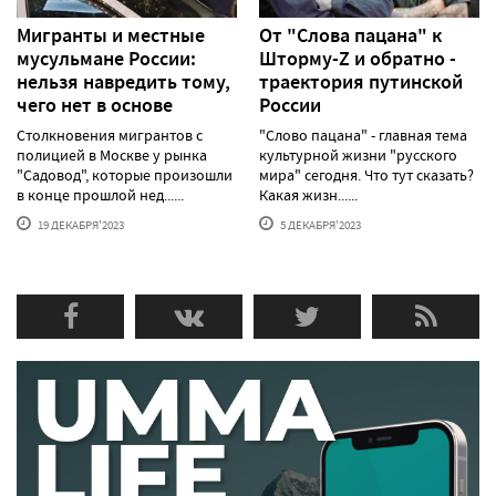
Мигранты и местные
От "Слова пацана" к
мусульмане России:
Шторму-Z и обратно -
нельзя навредить тому,
траектория путинской
чего нет в основе
России
Столкновения мигрантов с
"Слово пацана" - главная тема
полицией в Москве у рынка
культурной жизни "русского
"Садовод", которые произошли
мира" сегодня. Что тут сказать?
в конце прошлой нед......
Какая жизн......
19 ДЕКАБРЯ'2023
5 ДЕКАБРЯ'2023