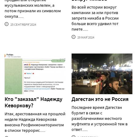
мусульманских молелен, а
Во всей истории вокруг
потом признали их символом
кампании за или против
оккупа......
запрета никаба в России
больше всего удивил тот
25 СЕНТЯБРЯ'2024
пиете......
29 МАЯ'2024
Кто "заказал" Надежду
Дагестан это не Россия
Кеворкову?
Последнее время Дагестан
бурлит в связи с
Итак, арестованная на прошлой
разоблачениями местного
неделе Надежда Кеворкова
муфтията и устроенной тем в
внесена Росфинмониторингом
ответ......
в списки террорис......