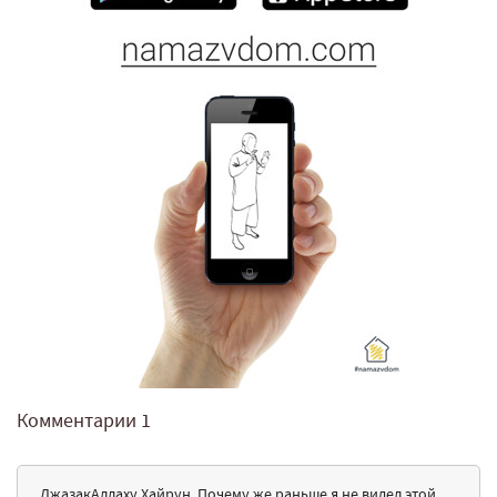
Комментарии
1
ДжазакАллаху Хайрун. Почему же раньше я не видел этой