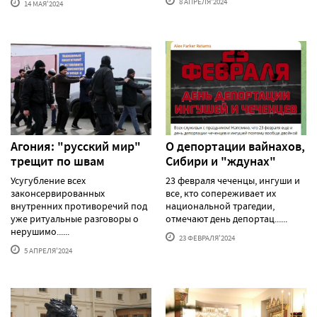
8 АПРЕЛЯ'2024
14 МАЯ'2024
Агония: "русский мир"
О депортации вайнахов,
трещит по швам
Сибири и "ждунах"
Усугубление всех
23 февраля чеченцы, ингуши и
законсервированных
все, кто сопереживает их
внутренних противоречий под
национальной трагедии,
уже ритуальные разговоры о
отмечают день депортац......
нерушимо......
23 ФЕВРАЛЯ'2024
5 АПРЕЛЯ'2024