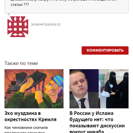
статьи ???
28 ИЮНЯ'2016 В 00:15
КОММЕНТИРОВАТЬ
Также по теме
Эхо муэдзина в
В России у Ислама
окрестностях Кремля
будущего нет: что
показывают дискуссии
Как чиновники сначала
вокруг никаба
продвигали открытие