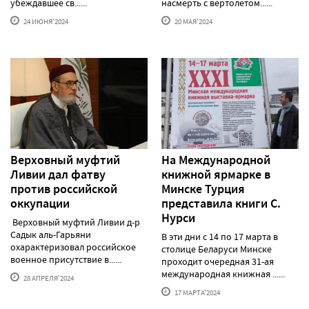
убеждавшее св......
насмерть с вертолетом......
24 ИЮНЯ'2024
20 МАЯ'2024
Верховный муфтий
На Международной
Ливии дал фатву
книжной ярмарке в
против российской
Минске Турция
оккупации
представила книги С.
Нурси
Верховный муфтий Ливии д-р
Садык аль-Гарьяни
В эти дни с 14 по 17 марта в
охарактеризовал российское
столице Беларуси Минске
военное присутствие в......
проходит очередная 31-ая
международная книжная ......
28 АПРЕЛЯ'2024
17 МАРТА'2024