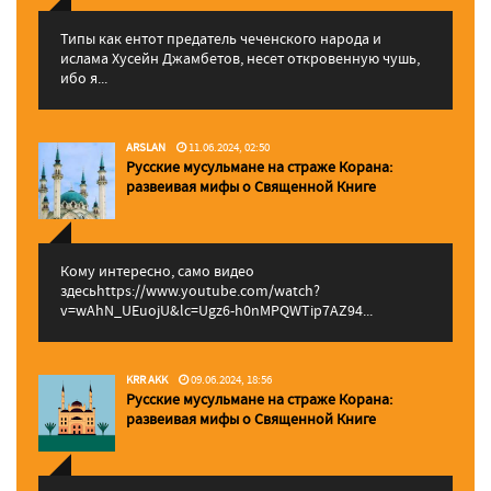
Типы как ентот предатель чеченского народа и
ислама Хусейн Джамбетов, несет откровенную чушь,
ибо я...
ARSLAN
11.06.2024, 02:50
Русские мусульмане на страже Корана:
pазвеивая мифы о Священной Книге
Кому интересно, само видео
здесьhttps://www.youtube.com/watch?
v=wAhN_UEuojU&lc=Ugz6-h0nMPQWTip7AZ94...
KRR AKK
09.06.2024, 18:56
Русские мусульмане на страже Корана:
pазвеивая мифы о Священной Книге