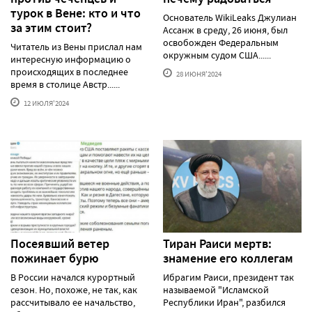
турок в Вене: кто и что
Основатель WikiLeaks Джулиан
за этим стоит?
Ассанж в среду, 26 июня, был
освобожден Федеральным
Читатель из Вены прислал нам
окружным судом США......
интересную информацию о
происходящих в последнее
28 ИЮНЯ'2024
время в столице Австр......
12 ИЮЛЯ'2024
Посеявший ветер
Тиран Раиси мертв:
пожинает бурю
знамение его коллегам
В России начался курортный
Ибрагим Раиси, президент так
сезон. Но, похоже, не так, как
называемой "Исламской
рассчитывало ее начальство,
Республики Иран", разбился