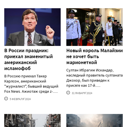
В России праздник:
Новый король Малайзии
приехал знаменитый
не хочет быть
американский
марионеткой
исламофоб
Султан Ибрагим Искандар,
наследный правитель султаната
В Россию приехал Такер
Джохор, был приведен к
Карлсон, американский
присяге как 17-й......
"журналист", бывший ведущий
Fox News. Ажиотаж среди z-......
31 ЯНВАРЯ'2024
5 ФЕВРАЛЯ'2024