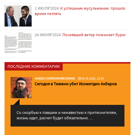
1 ИЮЛЯ'2024
К успешным мусульманам: прошло
время петлять
24 ИЮНЯ'2024
Посеявший ветер пожинает бурю
ПОСЛЕДНИЕ КОММЕНТАРИИ
HAMZA CHERNOMORCHENKO
03.06.2026, 23:29
Сегодня в Тюмени убит Исомитдин Акбаров
Со скорбью к павшим и ненавестью к притеснителям,
жизнь идет, расчет будет обязательно. ...