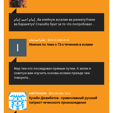
إمام احمد إمام , Ва алейкум ассалам ва рахматуЛлахи
ва баракятух! Спасибо брат за то что попробовал ...
إمام احمد إمام
29.01.2025, 00:43
Мнение по теме о 73-х течениях в исламе
Мир тем кто последовал прямым путем. А затем я
советую вам изучить основы ислама прежде чем
говорить...
АЗЕР ГАСАНЛИ
02.09.2024, 19:12
Хусейн Джамбетов - православный русский
патриот чеченского происхождения