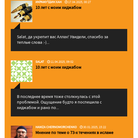
ИКРАМУТДИН ХАН
17.04.2025, 00:27
10 лет с моим хиджабом
Salat, да укрепит вас Аллаx! Увидели, спасибо за
теплые слова :-)...
SALAT
11.04.2025, 09:02
10 лет с моим хиджабом
В последнее время тоже столкнулась с этой
проблемой. Ощущение будто я поспешила с
хиджабом и рано по...
HAMZA CHERNOMORCHENKO
30.01.2025, 15:22
Мнение по теме о 73-х течениях в исламе