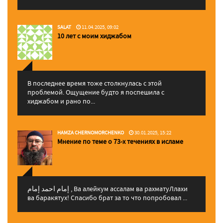
SALAT
11.04.2025, 09:02
10 лет с моим хиджабом
В последнее время тоже столкнулась с этой
проблемой. Ощущение будто я поспешила с
хиджабом и рано по...
HAMZA CHERNOMORCHENKO
30.01.2025, 15:22
Мнение по теме о 73-х течениях в исламе
إمام احمد إمام , Ва алейкум ассалам ва рахматуЛлахи
ва баракятух! Спасибо брат за то что попробовал ...