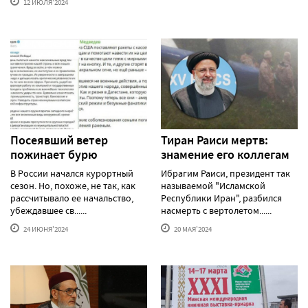
12 ИЮЛЯ'2024
Посеявший ветер
Тиран Раиси мертв:
пожинает бурю
знамение его коллегам
В России начался курортный
Ибрагим Раиси, президент так
сезон. Но, похоже, не так, как
называемой "Исламской
рассчитывало ее начальство,
Республики Иран", разбился
убеждавшее св......
насмерть с вертолетом......
24 ИЮНЯ'2024
20 МАЯ'2024