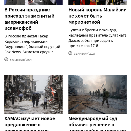
В России праздник:
Новый король Малайзии
приехал знаменитый
не хочет быть
американский
марионеткой
исламофоб
Султан Ибрагим Искандар,
наследный правитель султаната
В Россию приехал Такер
Джохор, был приведен к
Карлсон, американский
присяге как 17-й......
"журналист", бывший ведущий
Fox News. Ажиотаж среди z-......
31 ЯНВАРЯ'2024
5 ФЕВРАЛЯ'2024
ХАМАС изучает новое
Международный суд
предложение о
объявит решение о
прекращении огня
чрезвычайных мерах по