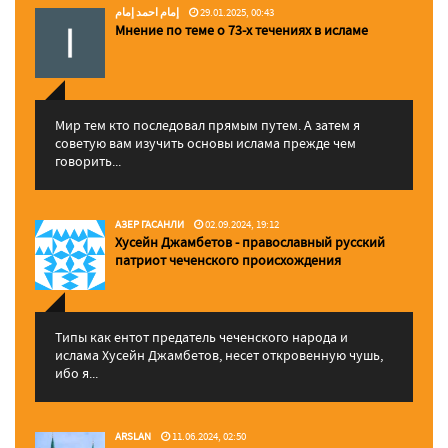
إمام احمد إمام
29.01.2025, 00:43
Мнение по теме о 73-х течениях в исламе
Мир тем кто последовал прямым путем. А затем я
советую вам изучить основы ислама прежде чем
говорить...
АЗЕР ГАСАНЛИ
02.09.2024, 19:12
Хусейн Джамбетов - православный русский
патриот чеченского происхождения
Типы как ентот предатель чеченского народа и
ислама Хусейн Джамбетов, несет откровенную чушь,
ибо я...
ARSLAN
11.06.2024, 02:50