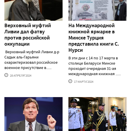
Верховный муфтий
На Международной
Ливии дал фатву
книжной ярмарке в
против российской
Минске Турция
оккупации
представила книги С.
Нурси
Верховный муфтий Ливии д-р
Садык аль-Гарьяни
В эти дни с 14 по 17 марта в
охарактеризовал российское
столице Беларуси Минске
военное присутствие в......
проходит очередная 31-ая
международная книжная ......
28 АПРЕЛЯ'2024
17 МАРТА'2024