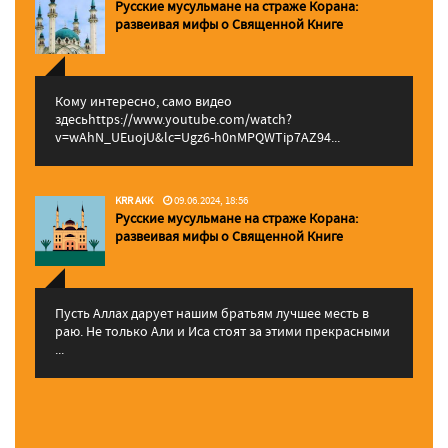
Русские мусульмане на страже Корана:
pазвеивая мифы о Священной Книге
Кому интересно, само видео
здесьhttps://www.youtube.com/watch?
v=wAhN_UEuojU&lc=Ugz6-h0nMPQWTip7AZ94...
KRR AKK
09.06.2024, 18:56
Русские мусульмане на страже Корана:
pазвеивая мифы о Священной Книге
Пусть Аллах дарует нашим братьям лучшее месть в
раю. Не только Али и Иса стоят за этими прекрасными
...