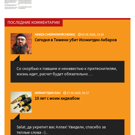
ПОСЛЕДНИЕ КОММЕНТАРИИ
HAMZA CHERNOMORCHENKO
03.06.2026, 23:29
Сегодня в Тюмени убит Исомитдин Акбаров
Со скорбью к павшим и ненавестью к притеснителям,
жизнь идет, расчет будет обязательно. ...
ИКРАМУТДИН ХАН
17.04.2025, 00:27
10 лет с моим хиджабом
Salat, да укрепит вас Аллаx! Увидели, спасибо за
теплые слова :-)...