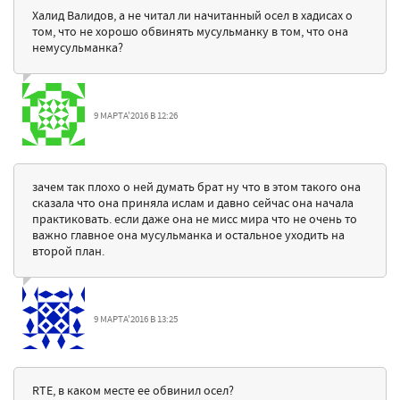
Халид Валидов, а не читал ли начитанный осел в хадисах о
том, что не хорошо обвинять мусульманку в том, что она
немусульманка?
9 МАРТА'2016 В 12:26
зачем так плохо о ней думать брат ну что в этом такого она
сказала что она приняла ислам и давно сейчас она начала
практиковать. если даже она не мисс мира что не очень то
важно главное она мусульманка и остальное уходить на
второй план.
9 МАРТА'2016 В 13:25
RTE, в каком месте ее обвинил осел?