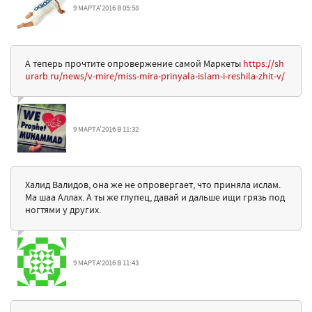
9 МАРТА'2016 В 05:58
А теперь прочтите опровержение самой Маркеты
https://sh
urarb.ru/news/v-mire/miss-mira-prinyala-islam-i-reshila-zhit-v/
9 МАРТА'2016 В 11:32
Халид Валидов, она же не опровергает, что приняла ислам.
Ма шаа Аллах. А ты же глупец, давай и дальше ищи грязь под
ногтями у других.
9 МАРТА'2016 В 11:43