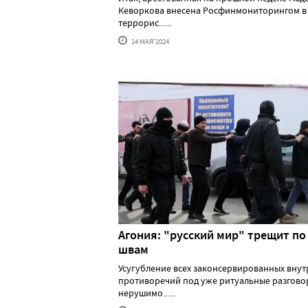
Кеворкова внесена Росфинмониторингом в
террорис......
14 МАЯ'2024
Агония: "русский мир" трещит по
швам
Усугубление всех законсервированных вну
противоречий под уже ритуальные разгово
нерушимо......