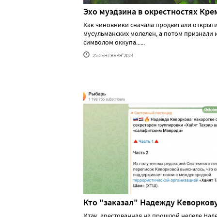
Эхо муэдзина в окрестностях Кре
Как чиновники сначала продвигали открыт
мусульманских молелен, а потом признали 
символом оккупа......
25 СЕНТЯБРЯ'2024
Кто "заказал" Надежду Кеворков
Итак, арестованная на прошлой неделе Над