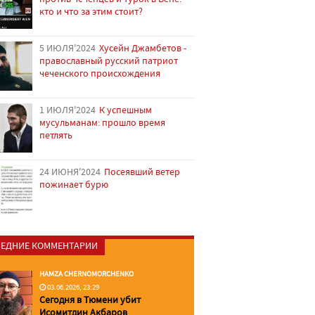
кто и что за этим стоит?
5 ИЮЛЯ'2024
Хусейн Джамбетов -
православный русский патриот
чеченского происхождения
1 ИЮЛЯ'2024
К успешным
мусульманам: прошло время
петлять
24 ИЮНЯ'2024
Посеявший ветер
пожинает бурю
ЕДНИЕ КОММЕНТАРИИ
HAMZA CHERNOMORCHENKO
03.06.2026, 23:29
Сегодня в Тюмени убит
Исомитдин Акбаров