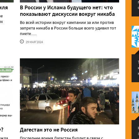
мля
В России у Ислама будущего нет: что
показывают дискуссии вокруг никаба
ие
их
Во всей истории вокруг кампании за или против
запрета никаба в России больше всего удивил тот
пиете......
29 МАЯ'2024
у?
Дагестан это не Россия
ежда
Последнее время Дагестан бурлит в связи с