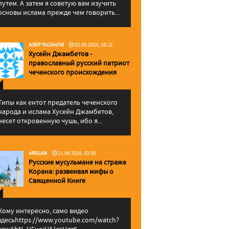
путем. А затем я советую вам изучить
основы ислама прежде чем говорить...
АЗЕР ГАСАНЛИ
02.09.2024, 19:12
Хусейн Джамбетов -
православный русский патриот
чеченского происхождения
Типы как ентот предатель чеченского
народа и ислама Хусейн Джамбетов,
несет откровенную чушь, ибо я...
ARSLAN
11.06.2024, 02:50
Русские мусульмане на страже
Корана: pазвеивая мифы о
Священной Книге
Кому интересно, само видео
здесьhttps://www.youtube.com/watch?