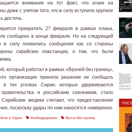
ащается внимание на тот факт, что атаки на
 даже с учетом того, что в силу вступило хрупкое
ь достичь.
ируется прекратить 27 февраля в рамках плана,
ыло сообщено в конце февраля. Но на следующий
я в силу появились сообщения как со стороны
тороны сирийских повстанцев, о том, что были
жима.
б, который работал в рамках «Врачей без границ»,
что организация приняла решение не сообщать
 в тех уголках Сирии, которые удерживаются
 правительства и российским союзникам, стало
 Сирийские медики считают, что предоставление
ПОСЛ
ия, поскольку удары по ним наносятся намеренно.
йска в Сирии
бомбардировки
Врачи без границ