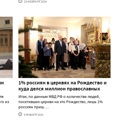
23 ФЕВРАЛЯ'2024
ин
1% россиян в церквях на Рождество и
куда делся миллион православных
ля
Итак, по данным МВД РФ о количестве людей,
го из
посетивших церкви на это Рождество, лишь 1%
россиян приш......
8 ЯНВАРЯ'2024