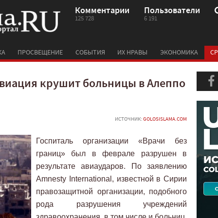
Комментарии
Пользователи
125 728
6 191
КА
ПРОСВЕЩЕНИЕ
СОБЫТИЯ
ИХ НРАВЫ
ЭКОНОМИКА
СР
авиация крушит больницы в Алеппо
ИСТОЧНИК:
GOLOSISLAMA.COM
Госпиталь организации «Врачи без
границ» был в феврале разрушен в
результате авиаударов. По заявлению
Amnesty International, известной в Сирии
правозащитной организации, подобного
рода разрушения учреждений
здравоохранения, в том числе и больниц,