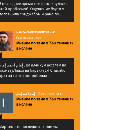
В последнее время тоже столкнулась с
этой проблемой. Ощущение будто я
поспешила с хиджабом и рано по...
HAMZA CHERNOMORCHENKO
30.01.2025, 15:22
Мнение по теме о 73-х течениях
в исламе
إمام احمد إما , Ва алейкум ассалам ва
рахматуЛлахи ва баракятух! Спасибо
брат за то что попробовал ...
إمام احمد إمام
29.01.2025, 00:43
Мнение по теме о 73-х течениях
в исламе
Мир тем кто последовал прямым