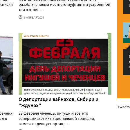
 списки
разоблачениями местного муфтията и устроенной
тем в ответ......
8 АПРЕЛЯ'2024
О депортации вайнахов, Сибири и
"ждунах"
Tweets
тренних
23 февраля чеченцы, ингуши и все, кто
ры о
сопереживает их национальной трагедии,
отмечают день депортац......