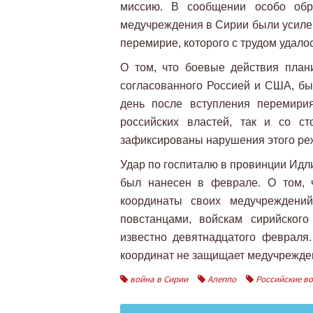
миссию. В сообщении особо обр
медучреждения в Сирии были усилены
перемирие, которого с трудом удалос
О том, что боевые действия план
согласованного Россией и США, б
день после вступления перемири
российских властей, так и со с
зафиксированы нарушения этого ре
Удар по госпиталю в провинции Идли
был нанесен в феврале. О том, 
координаты своих медучреждений
повстанцами, войскам сирийского
известно девятнадцатого февраля.
координат не защищает медучрежден
война в Сирии
Алеппо
Российские во