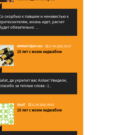
Со скорбью к павшим и ненавестью к
притеснителям, жизнь идет, расчет
будет обязательно. ...
ИКРАМУТДИН ХАН
17.04.2025, 00:27
10 лет с моим хиджабом
Salat, да укрепит вас Аллаx! Увидели,
спасибо за теплые слова :-)...
SALAT
11.04.2025, 09:02
10 лет с моим хиджабом