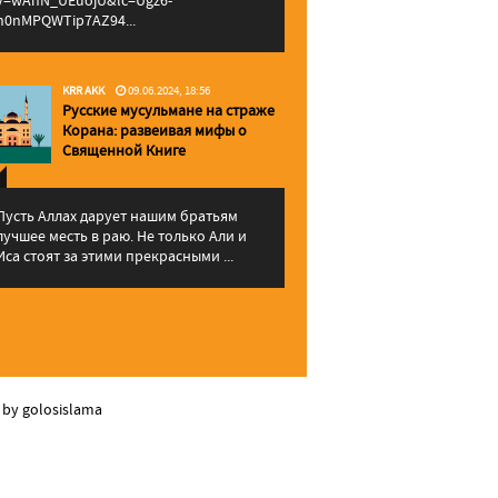
v=wAhN_UEuojU&lc=Ugz6-
h0nMPQWTip7AZ94...
KRR AKK
09.06.2024, 18:56
Русские мусульмане на страже
Корана: pазвеивая мифы о
Священной Книге
Пусть Аллах дарует нашим братьям
лучшее месть в раю. Не только Али и
Иса стоят за этими прекрасными ...
 by golosislama