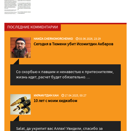
ПОСЛЕДНИЕ КОММЕНТАРИИ
HAMZA CHERNOMORCHENKO
03.06.2026, 23:29
Сегодня в Тюмени убит Исомитдин Акбаров
Со скорбью к павшим и ненавестью к притеснителям,
жизнь идет, расчет будет обязательно. ...
ИКРАМУТДИН ХАН
17.04.2025, 00:27
10 лет с моим хиджабом
Salat, да укрепит вас Аллаx! Увидели, спасибо за