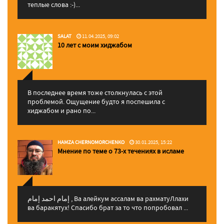
теплые слова :-)...
SALAT
11.04.2025, 09:02
10 лет с моим хиджабом
В последнее время тоже столкнулась с этой
проблемой. Ощущение будто я поспешила с
хиджабом и рано по...
HAMZA CHERNOMORCHENKO
30.01.2025, 15:22
Мнение по теме о 73-х течениях в исламе
إمام احمد إمام , Ва алейкум ассалам ва рахматуЛлахи
ва баракятух! Спасибо брат за то что попробовал ...