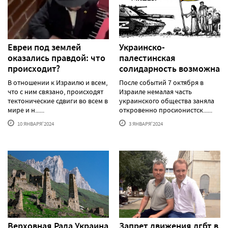
Евреи под землей
Украинско-
оказались правдой: что
палестинская
происходит?
солидарность возможна
В отношении к Израилю и всем,
После событий 7 октября в
что с ним связано, происходят
Израиле немалая часть
тектонические сдвиги во всем в
украинского общества заняла
мире и н......
откровенно просионистск......
10 ЯНВАРЯ'2024
3 ЯНВАРЯ'2024
Верховная Рада Украина
Запрет движения лгбт в