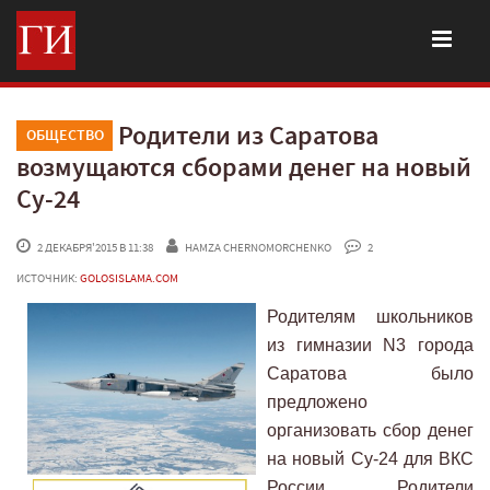
Родители из Саратова
ОБЩЕСТВО
возмущаются сборами денег на новый
Су-24
 2 ДЕКАБРЯ'2015 В 11:38
HAMZA CHERNOMORCHENKO
 2
ИСТОЧНИК:
GOLOSISLAMA.COM
Родителям школьников
из гимназии N3 города
Саратова было
предложено
организовать сбор денег
на новый Су-24 для ВКС
России. Родители