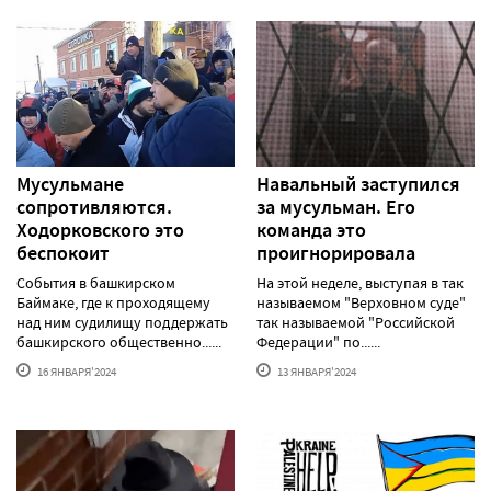
Мусульмане
Навальный заступился
сопротивляются.
за мусульман. Его
Ходорковского это
команда это
беспокоит
проигнорировала
События в башкирском
На этой неделе, выступая в так
Баймаке, где к проходящему
называемом "Верховном суде"
над ним судилищу поддержать
так называемой "Российской
башкирского общественно......
Федерации" по......
16 ЯНВАРЯ'2024
13 ЯНВАРЯ'2024