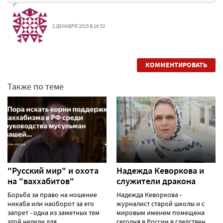
2 ДЕКАБРЯ'2015 В 16:52
КОММЕНТИРОВАТЬ
Также по теме
"Русский мир" и охота
Надежда Кеворкова и
на "ваххабитов"
служители дракона
Борьба за право на ношение
Надежда Кеворкова -
никаба или наоборот за его
журналист старой школы и с
запрет - одна из заметных тем
мировым именем помещена
этой недели для......
сегодня в России в следствен......