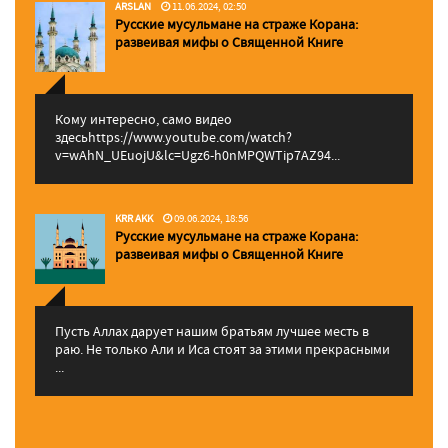
ARSLAN
11.06.2024, 02:50
Русские мусульмане на страже Корана:
pазвеивая мифы о Священной Книге
Кому интересно, само видео
здесьhttps://www.youtube.com/watch?
v=wAhN_UEuojU&lc=Ugz6-h0nMPQWTip7AZ94...
KRR AKK
09.06.2024, 18:56
Русские мусульмане на страже Корана:
pазвеивая мифы о Священной Книге
Пусть Аллах дарует нашим братьям лучшее месть в
раю. Не только Али и Иса стоят за этими прекрасными
...