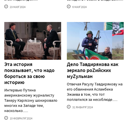
23 МАЯ'2024
6 МАЯ'2024
Эта история
Дело Тавдирякова как
показывает, что надо
зеркало роZийских
бороться за свою
муZульман
историю
Отвечая Расулу Тавдирякову на
его обвинения Асламбека
Интервью Путина
Эжаева в том, что тот
американскому журналисту
поплатился за несоблюде......
Такеру Карлсону шокировало
многих на Западе тем,
31 ЯНВАРЯ'2024
насколько......
10 ФЕВРАЛЯ'2024