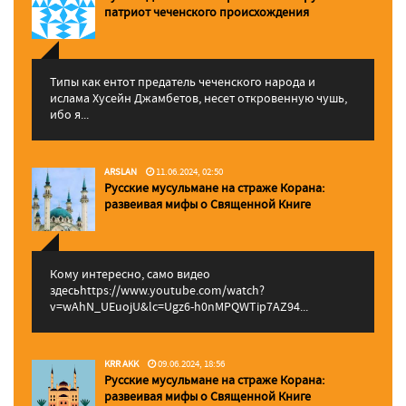
патриот чеченского происхождения
Типы как ентот предатель чеченского народа и
ислама Хусейн Джамбетов, несет откровенную чушь,
ибо я...
ARSLAN
11.06.2024, 02:50
Русские мусульмане на страже Корана:
pазвеивая мифы о Священной Книге
Кому интересно, само видео
здесьhttps://www.youtube.com/watch?
v=wAhN_UEuojU&lc=Ugz6-h0nMPQWTip7AZ94...
KRR AKK
09.06.2024, 18:56
Русские мусульмане на страже Корана:
pазвеивая мифы о Священной Книге