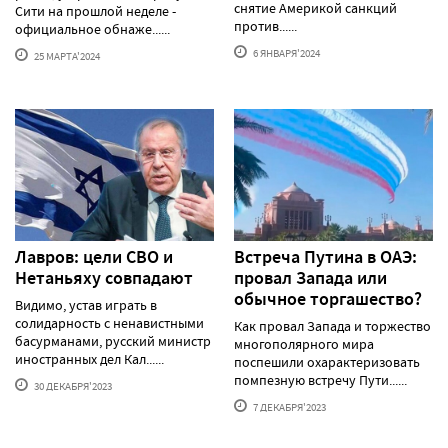
снятие Америкой санкций
Сити на прошлой неделе -
против......
официальное обнаже......
6 ЯНВАРЯ'2024
25 МАРТА'2024
Лавров: цели СВО и
Встреча Путина в ОАЭ:
Нетаньяху совпадают
провал Запада или
обычное торгашество?
Видимо, устав играть в
солидарность с ненавистными
Как провал Запада и торжество
басурманами, русский министр
многополярного мира
иностранных дел Кал......
поспешили охарактеризовать
помпезную встречу Пути......
30 ДЕКАБРЯ'2023
7 ДЕКАБРЯ'2023