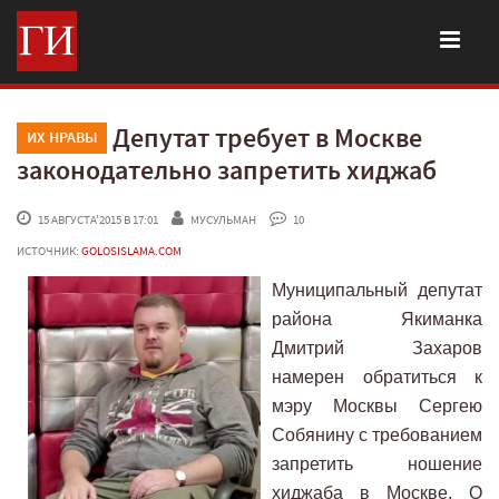
Депутат требует в Москве
ИХ НРАВЫ
законодательно запретить хиджаб
 15 АВГУСТА'2015 В 17:01
МУСУЛЬМАН
 10
ИСТОЧНИК:
GOLOSISLAMA.COM
Муниципальный депутат
района Якиманка
Дмитрий Захаров
намерен обратиться к
мэру Москвы Сергею
Собянину с требованием
запретить ношение
хиджаба в Москве. О