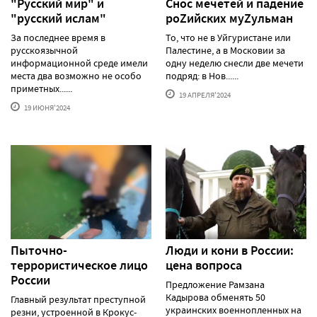
"Русский мир" и
Снос мечетей и падение
"русский ислам"
роZийских муZульман
За последнее время в
То, что не в Уйгуристане или
русскоязычной
Палестине, а в Московии за
информационной среде имели
одну неделю снесли две мечети
места два возможно не особо
подряд: в Нов......
приметных......
19 АПРЕЛЯ'2024
19 ИЮНЯ'2024
Пыточно-
Люди и кони в России:
террористическое лицо
цена вопроса
России
Предложение Рамзана
Кадырова обменять 50
Главный результат преступной
украинских военнопленных на
резни, устроенной в Крокус-