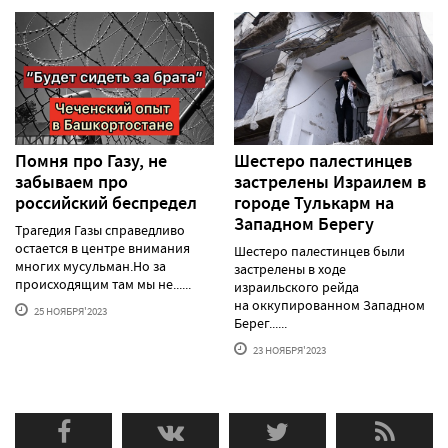
Помня про Газу, не
Шестеро палестинцев
забываем про
застрелены Израилем в
российский беспредел
городе Тулькарм на
Западном Берегу
Трагедия Газы справедливо
остается в центре внимания
Шестеро палестинцев были
многих мусульман.Но за
застрелены в ходе
происходящим там мы не......
израильского рейда
на оккупированном Западном
25 НОЯБРЯ'2023
Берег......
23 НОЯБРЯ'2023