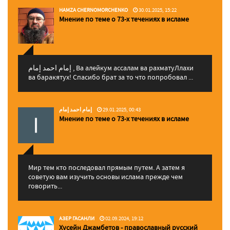
HAMZA CHERNOMORCHENKO
30.01.2025, 15:22
Мнение по теме о 73-х течениях в исламе
إمام احمد إمام , Ва алейкум ассалам ва рахматуЛлахи
ва баракятух! Спасибо брат за то что попробовал ...
إمام احمد إمام
29.01.2025, 00:43
Мнение по теме о 73-х течениях в исламе
Мир тем кто последовал прямым путем. А затем я
советую вам изучить основы ислама прежде чем
говорить...
АЗЕР ГАСАНЛИ
02.09.2024, 19:12
Хусейн Джамбетов - православный русский