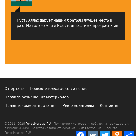
Пусть Аллах дарует нашим братьям лучшее месть в
раю. Не только Али и Иса стоят за этими прекрасными
...
О портале
Пользовательское соглашение
Правила размещения материалов
Правила комментирования
Рекламодателям
Контакты
© 2011 - 2026
ГолосИслама.RU
- Политические новости, события и происшествия
в России и мире, новости ислама, от мусульман и для мусульман – всё это
ГолосИслама.RU!
Facebook
VK
Twitter
Odnokla