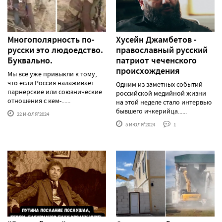
Многополярность по-
Хусейн Джамбетов -
русски это людоедство.
православный русский
Буквально.
патриот чеченского
происхождения
Мы все уже привыкли к тому,
что если Россия налаживает
Одним из заметных событий
парнерские или союзнические
российской медийной жизни
отношения с кем-......
на этой неделе стало интервью
бывшего ичкерийца......
22 ИЮЛЯ'2024
5 ИЮЛЯ'2024
1