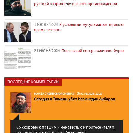
русский патриот чеченского происхождения
1 ИЮЛЯ'2024
К успешным мусульманам: прошло
время петлять
24 ИЮНЯ'2024
Посеявший ветер пожинает бурю
ПОСЛЕДНИЕ КОММЕНТАРИИ
HAMZA CHERNOMORCHENKO
03.06.2026, 23:29
Сегодня в Тюмени убит Исомитдин Акбаров
Со скорбью к павшим и ненавестью к притеснителям,
жизнь идет, расчет будет обязательно. ...