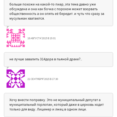
больше похоже на какой-то пиар, эта тема давно уже
обсуждена и она как бочка с порохом может взорвать
общественность а он опять её бередит. и чуть что сразу за
мусульман хватаются.
18 АВГУСТА'2015 В 19:01
не лучше завалить 314дора в пьяной драке?..
21 СЕНТЯБРЯ'2015 В 17:30
Хочу внести поправку. Это не муниципальный депутат а
муниципальный горлопан, который даже в церковь ходит
только для виду. Лицемер и лжец в одном лице.