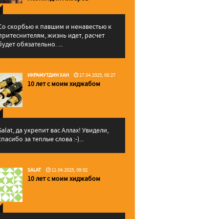
Со скорбью к павшим и ненавестью к
притеснителям, жизнь идет, расчет
будет обязательно. ...
ИКРАМУТДИН ХАН
17.04.2025, 00:27
10 лет с моим хиджабом
Salat, да укрепит вас Аллаx! Увидели,
спасибо за теплые слова :-)...
SALAT
11.04.2025, 09:02
10 лет с моим хиджабом