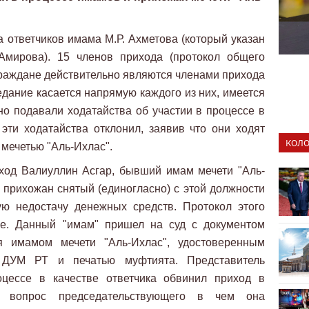
а ответчиков имама М.Р. Ахметова (который указан
.Амирова). 15 членов прихода (протокол общего
 граждане действительно являются членами прихода
едание касается напрямую каждого из них, имеется
но подавали ходатайства об участии в процессе в
 эти ходатайства отклонил, заявив что они ходят
КОЛО
 мечетью "Аль-Ихлас".
иход Валиуллин Асгар, бывший имам мечети "Аль-
и прихожан снятый (единогласно) с этой должности
ую недостачу денежных средств. Протокол этого
ле. Данный "имам" пришел на суд с документом
я имамом мечети "Аль-Ихлас", удостоверенным
 ДУМ РТ и печатью муфтията. Представитель
оцессе в качестве ответчика обвинил приход в
на вопрос председательствующего в чем она