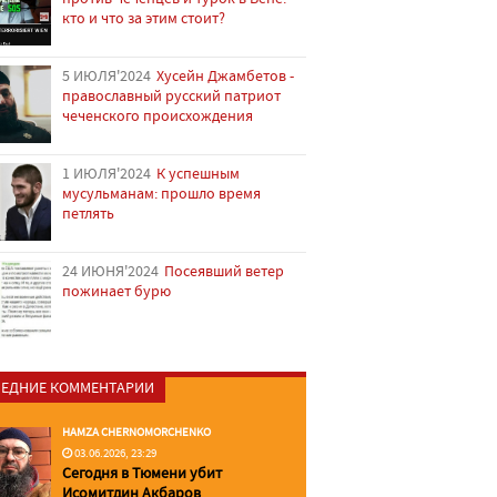
кто и что за этим стоит?
5 ИЮЛЯ'2024
Хусейн Джамбетов -
православный русский патриот
чеченского происхождения
1 ИЮЛЯ'2024
К успешным
мусульманам: прошло время
петлять
24 ИЮНЯ'2024
Посеявший ветер
пожинает бурю
ЕДНИЕ КОММЕНТАРИИ
HAMZA CHERNOMORCHENKO
03.06.2026, 23:29
Сегодня в Тюмени убит
Исомитдин Акбаров