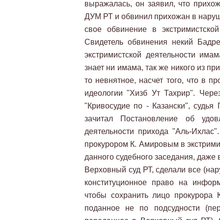
выражалась, он заявил, что прихо
ДУМ РТ и обвинил прихожан в наруш
свое обвинение в экстримистской
Свидетель обвинения некий Бадре
экстримистской деятельности имам
знает ни имама, так же никого из пр
то невнятное, насчет того, что в 
идеологии "Хизб Ут Тахрир". Через
"Кривосудие по - Казански", судья
зачитал Постановление об удо
деятельности прихода "Аль-Ихлас".
прокурором К. Амировым в экстрими
данного судебного заседания, даже в
Верховный суд РТ, сделали все (на
конституционное право на инфор
чтобы сохранить лицо прокурора 
поданное не по подсудности (пе