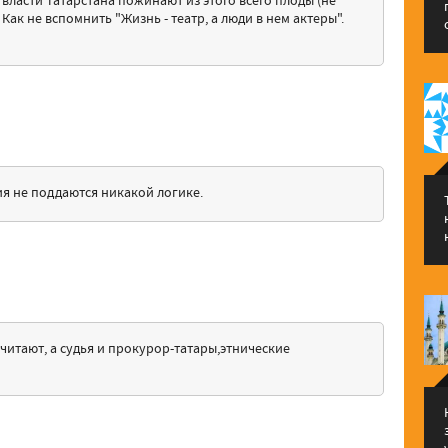
 власти Татарстана пожинают из этого всего плоды (не
Как не вспомнить "Жизнь - театр, а люди в нем актеры".
ния не поддаются никакой логике.
читают, а судья и прокурор-татары,этнические