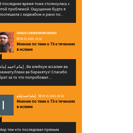
В последнее время тоже столкнулась с
этой проблемой. Ощущение будто я
поспешила с хиджабом и рано по...
HAMZA CHERNOMORCHENKO
30.01.2025, 15:22
Мнение по теме о 73-х течениях
в исламе
إمام احمد إما , Ва алейкум ассалам ва
рахматуЛлахи ва баракятух! Спасибо
брат за то что попробовал ...
إمام احمد إمام
29.01.2025, 00:43
Мнение по теме о 73-х течениях
в исламе
Мир тем кто последовал прямым