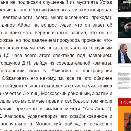
жане не подписали спущенный из муфтията Устав
ении законов России (именно так и замотивировал
 деятельности всего многочисленного прихода).
тдинов Айрат на вопрос судьи, что он знает об
а и прихожан, первоначально заявил, что он не
ихожан, но под давлением прокурора произнес, что-
проповедях имама ему показалось что-то созвучным
 1,5 часа всего этого спектакля под названием:
 Горшунов Д.Н. выйдя из совещательной комнаты,
влетворении иска К. Амирова о прекращении
 Обжаловать его некому, т.к. все те, кто обвинен
сткой деятельности выведены из числа участников
 качестве 3-х лиц. Московский районный, а затем и
рушив все мыслимые права и свободы, в том числе
ПОСЛ
мацию прихожан и имамов мечети "Аль-Ихлас"),
К. Амирова, удовлетворив его сфабрикованное и
рвоначально в Москвоский райсуд, и незаконно