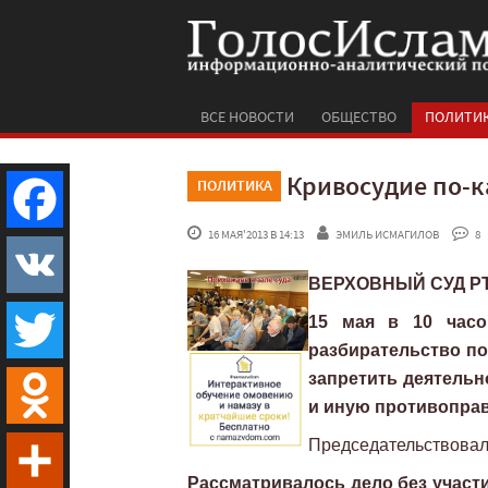
ВСЕ НОВОСТИ
ОБЩЕСТВО
ПОЛИТИ
Кривосудие по-ка
ПОЛИТИКА
 16 МАЯ'2013 В 14:13
ЭМИЛЬ ИСМАГИЛОВ
 8
Facebook
ВЕРХОВНЫЙ СУД РТ 1
VK
15 мая в 10 час
разбирательство по
запретить деятельн
Twitter
и иную противопра
Председательствовал
Odnoklassniki
Рассматривалось дело без участ