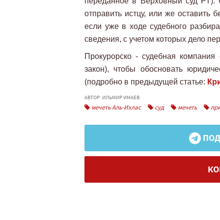
переданное в Верховный суд РТ). 
отправить истцу, или же оставить б
если уже в ходе судебного разбир
сведения, с учетом которых дело пе
Прокурорско - судебная компания
закон), чтобы обосновать юридиче
(подробно в предыдущей статье:
Кри
АВТОР: ИЛЬМИР ИМАЕВ
мечеть Аль-Ихлас
суд
мечеть
при
ПОД
КО