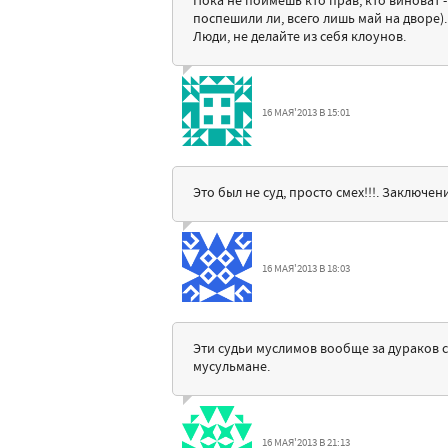
Пока не поймешь кто прав, кто виноват -
поспешили ли, всего лишь май на дворе). 
Люди, не делайте из себя клоунов.
16 МАЯ'2013 В 15:01
Это был не суд, просто смех!!!. Заключе
16 МАЯ'2013 В 18:03
Эти судьи муслимов вообще за дураков с
мусульмане.
16 МАЯ'2013 В 21:13