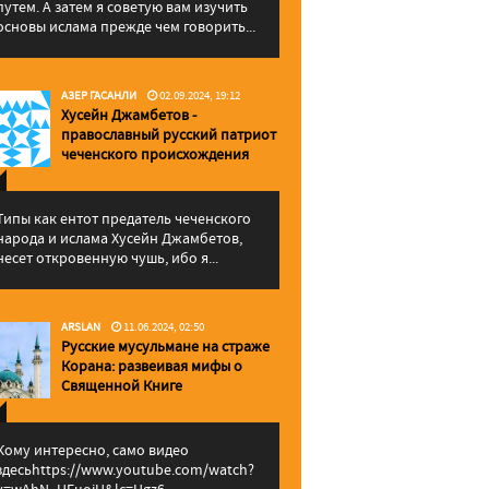
путем. А затем я советую вам изучить
основы ислама прежде чем говорить...
АЗЕР ГАСАНЛИ
02.09.2024, 19:12
Хусейн Джамбетов -
православный русский патриот
чеченского происхождения
Типы как ентот предатель чеченского
народа и ислама Хусейн Джамбетов,
несет откровенную чушь, ибо я...
ARSLAN
11.06.2024, 02:50
Русские мусульмане на страже
Корана: pазвеивая мифы о
Священной Книге
Кому интересно, само видео
здесьhttps://www.youtube.com/watch?