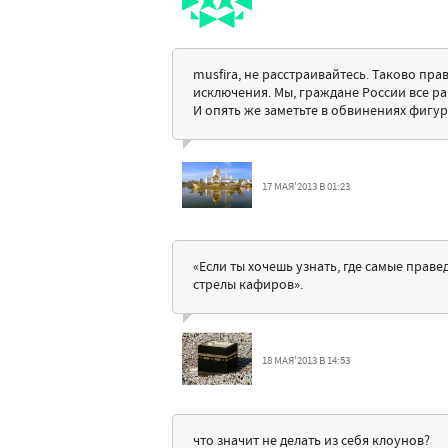
musfira, не расстраивайтесь. Таково пра
исключения. Мы, граждане России все ра
И опять же заметьте в обвинениях фигу
17 МАЯ'2013 В 01:23
«Если ты хочешь узнать, где самые прав
стрелы кафиров».
18 МАЯ'2013 В 14:53
что значит не делать из себя клоунов?