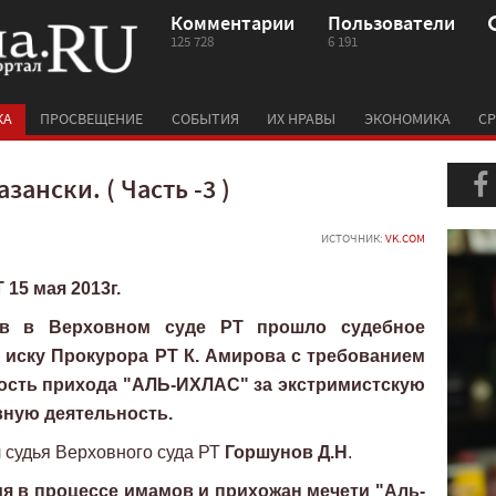
Комментарии
Пользователи
125 728
6 191
КА
ПРОСВЕЩЕНИЕ
СОБЫТИЯ
ИХ НРАВЫ
ЭКОНОМИКА
СР
зански. ( Часть -3 )
ИСТОЧНИК:
VK.COM
5 мая 2013г.
ов в Верховном суде РТ прошло судебное
 иску Прокурора РТ К. Амирова с требованием
ость прихода "АЛЬ-ИХЛАС" за экстримистскую
вную деятельность.
 судья Верховного суда РТ
Горшунов Д.Н
.
ия в процессе имамов и прихожан мечети "Аль-