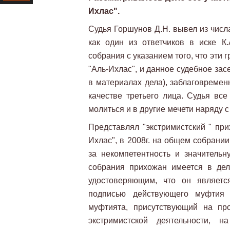
Ихлас".
Ресурс
Судья Горшунов Д.Н. вывел из числ
как один из ответчиков в иске К
собрания с указанием того, что эти
"Аль-Ихлас", и данное судебное зас
в материалах дела), заблаговремен
качестве третьего лица. Судья все
молиться и в другие мечети наряду с
Представлял "экстримистский " пр
Ихлас", в 2008г. на общем собрани
за некомпетентность и значительн
собрания прихожан имеется в де
удостоверяющим, что он являетс
подписью действующего муфтия
муфтията, присутствующий на пр
экстримистской деятельности, 