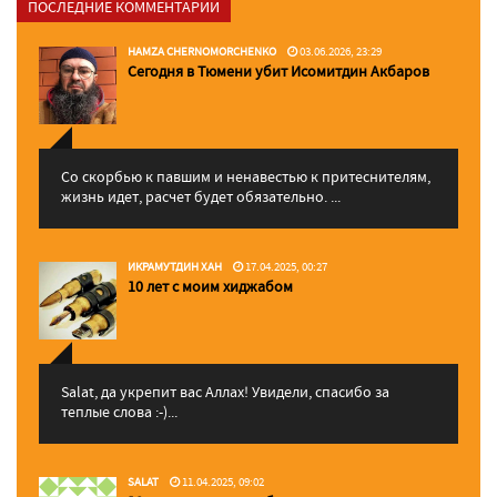
ПОСЛЕДНИЕ КОММЕНТАРИИ
HAMZA CHERNOMORCHENKO
03.06.2026, 23:29
Сегодня в Тюмени убит Исомитдин Акбаров
Со скорбью к павшим и ненавестью к притеснителям,
жизнь идет, расчет будет обязательно. ...
ИКРАМУТДИН ХАН
17.04.2025, 00:27
10 лет с моим хиджабом
Salat, да укрепит вас Аллаx! Увидели, спасибо за
теплые слова :-)...
SALAT
11.04.2025, 09:02