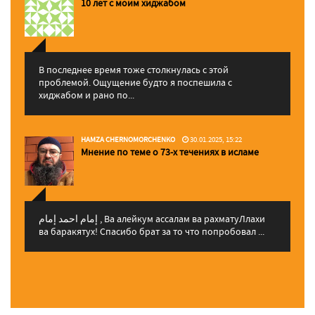
10 лет с моим хиджабом
В последнее время тоже столкнулась с этой
проблемой. Ощущение будто я поспешила с
хиджабом и рано по...
HAMZA CHERNOMORCHENKO
30.01.2025, 15:22
Мнение по теме о 73-х течениях в исламе
إمام احمد إمام , Ва алейкум ассалам ва рахматуЛлахи
ва баракятух! Спасибо брат за то что попробовал ...