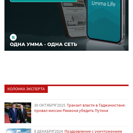
КОЛОНКА ЭКСПЕРТА
30 ОКТЯБРЯ'2025
Транзит власти в Таджикистане:
провал миссии Рахмона убедить Путина
8 ДЕКАБРЯ'2024
Поздравление с уничтожением