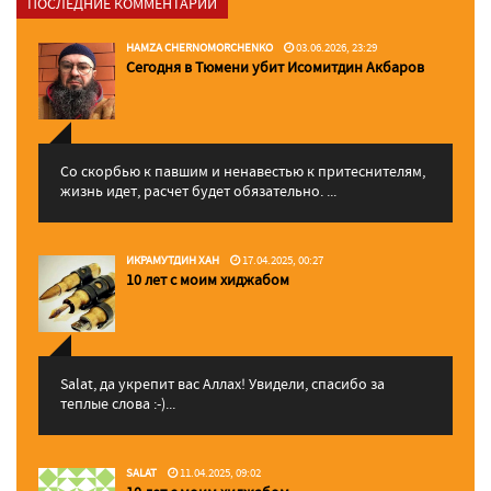
ПОСЛЕДНИЕ КОММЕНТАРИИ
HAMZA CHERNOMORCHENKO
03.06.2026, 23:29
Сегодня в Тюмени убит Исомитдин Акбаров
Со скорбью к павшим и ненавестью к притеснителям,
жизнь идет, расчет будет обязательно. ...
ИКРАМУТДИН ХАН
17.04.2025, 00:27
10 лет с моим хиджабом
Salat, да укрепит вас Аллаx! Увидели, спасибо за
теплые слова :-)...
SALAT
11.04.2025, 09:02