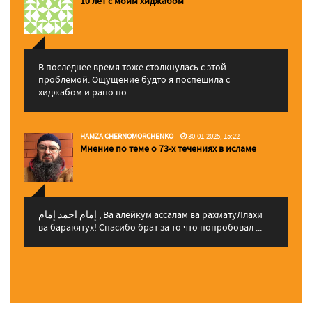
10 лет с моим хиджабом
В последнее время тоже столкнулась с этой
проблемой. Ощущение будто я поспешила с
хиджабом и рано по...
HAMZA CHERNOMORCHENKO
30.01.2025, 15:22
Мнение по теме о 73-х течениях в исламе
إمام احمد إمام , Ва алейкум ассалам ва рахматуЛлахи
ва баракятух! Спасибо брат за то что попробовал ...