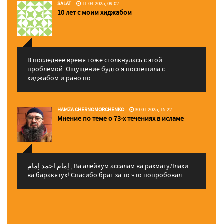
SALAT
11.04.2025, 09:02
10 лет с моим хиджабом
В последнее время тоже столкнулась с этой
проблемой. Ощущение будто я поспешила с
хиджабом и рано по...
HAMZA CHERNOMORCHENKO
30.01.2025, 15:22
Мнение по теме о 73-х течениях в исламе
إمام احمد إمام , Ва алейкум ассалам ва рахматуЛлахи
ва баракятух! Спасибо брат за то что попробовал ...