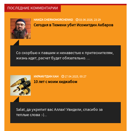
ПОСЛЕДНИЕ КОММЕНТАРИИ
HAMZA CHERNOMORCHENKO
03.06.2026, 23:29
Сегодня в Тюмени убит Исомитдин Акбаров
Со скорбью к павшим и ненавестью к притеснителям,
жизнь идет, расчет будет обязательно. ...
ИКРАМУТДИН ХАН
17.04.2025, 00:27
10 лет с моим хиджабом
Salat, да укрепит вас Аллаx! Увидели, спасибо за
теплые слова :-)...