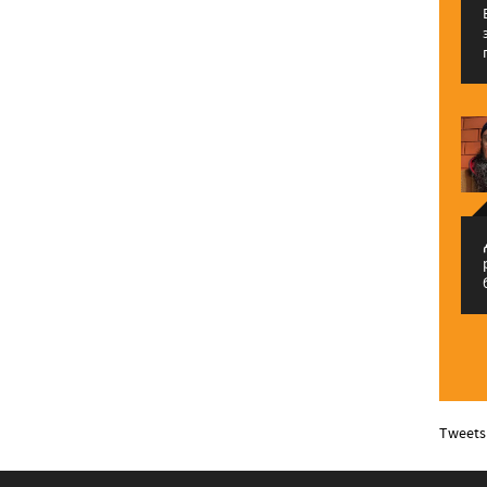
م
Tweets