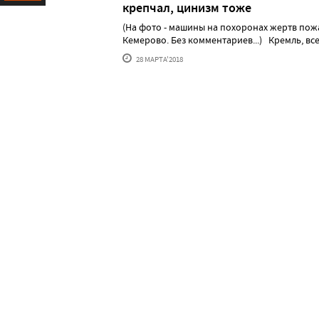
крепчал, цинизм тоже
Ресурс
(На фото - машины на похоронах жертв пож
Кемерово. Без комментариев...) Кремль, все-т
28 МАРТА'2018