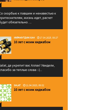
Со скорбью к павшим и ненавестью к
притеснителям, жизнь идет, расчет
будет обязательно. ...
ИКРАМУТДИН ХАН
17.04.2025, 00:27
10 лет с моим хиджабом
Salat, да укрепит вас Аллаx! Увидели,
спасибо за теплые слова :-)...
SALAT
11.04.2025, 09:02
10 лет с моим хиджабом