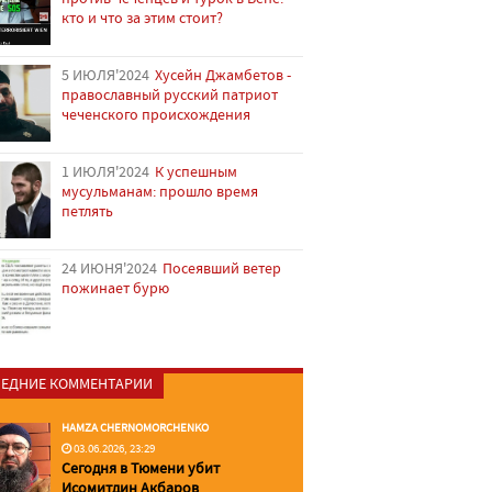
кто и что за этим стоит?
5 ИЮЛЯ'2024
Хусейн Джамбетов -
православный русский патриот
чеченского происхождения
1 ИЮЛЯ'2024
К успешным
мусульманам: прошло время
петлять
24 ИЮНЯ'2024
Посеявший ветер
пожинает бурю
ЕДНИЕ КОММЕНТАРИИ
HAMZA CHERNOMORCHENKO
03.06.2026, 23:29
Сегодня в Тюмени убит
Исомитдин Акбаров