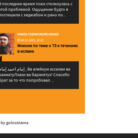
В последнее время тоже столкнулась с
этой проблемой. Ощущение будто я
поспешила с хиджабом и рано по...
HAMZA CHERNOMORCHENKO
30.01.2025, 15:22
Мнение по теме о 73-х течениях
в исламе
إمام احمد إما , Ва алейкум ассалам ва
рахматуЛлахи ва баракятух! Спасибо
брат за то что попробовал ...
 by golosislama