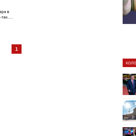
ара в
ак......
1
КОЛО