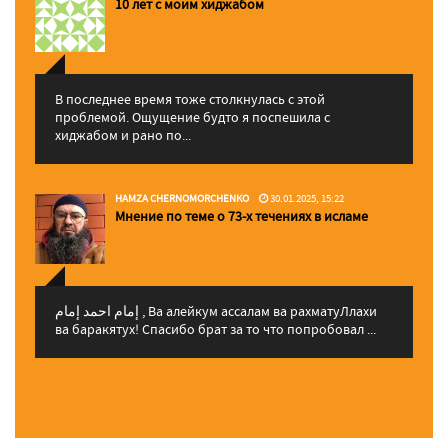
10 лет с моим хиджабом
В последнее время тоже столкнулась с этой
проблемой. Ощущение будто я поспешила с
хиджабом и рано по...
HAMZA CHERNOMORCHENKO
30.01.2025, 15:22
Мнение по теме о 73-х течениях в исламе
إمام احمد إمام , Ва алейкум ассалам ва рахматуЛлахи
ва баракятух! Спасибо брат за то что попробовал ...