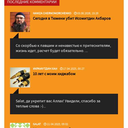
ПОСЛЕДНИЕ КОММЕНТАРИИ
HAMZA CHERNOMORCHENKO
03.06.2026, 23:29
Сегодня в Тюмени убит Исомитдин Акбаров
Со скорбью к павшим и ненавестью к притеснителям,
жизнь идет, расчет будет обязательно. ...
ИКРАМУТДИН ХАН
17.04.2025, 00:27
10 лет с моим хиджабом
Salat, да укрепит вас Аллаx! Увидели, спасибо за
теплые слова :-)...
SALAT
11.04.2025, 09:02