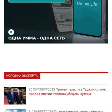
КОЛОНКА ЭКСПЕРТА
30 ОКТЯБРЯ'2025
Транзит власти в Таджикистане:
провал миссии Рахмона убедить Путина
8 ДЕКАБРЯ'2024
Поздравление с уничтожением