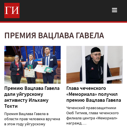
ПРЕМИЯ ВАЦЛАВА ГАВЕЛА
Премию Вацлава Гавела
Глава чеченского
дали уйгурскому
«Мемориала» получил
активисту Ильхаму
премию Вацлава Гавела
Тохти
Чеченский правозащитники
Оюб Титиев, глава чеченского
Премия Вацлава Гавела в
филиала центра «Мемориал»
области прав человека вручена
награжд......
в этом году уйгурскому