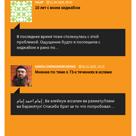
SALAT
11.04.2025, 09:02
10 лет с моим хиджабом
В последнее время тоже столкнулась с этой
проблемой. Ощущение будто я поспешила с
хиджабом и рано по...
HAMZA CHERNOMORCHENKO
30.01.2025, 15:22
Мнение по теме о 73-х течениях в исламе
إمام احمد إمام , Ва алейкум ассалам ва рахматуЛлахи
ва баракятух! Спасибо брат за то что попробовал ...