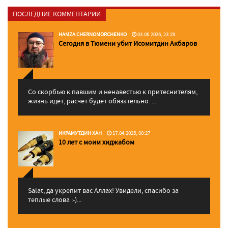
ПОСЛЕДНИЕ КОММЕНТАРИИ
HAMZA CHERNOMORCHENKO
03.06.2026, 23:29
Сегодня в Тюмени убит Исомитдин Акбаров
Со скорбью к павшим и ненавестью к притеснителям,
жизнь идет, расчет будет обязательно. ...
ИКРАМУТДИН ХАН
17.04.2025, 00:27
10 лет с моим хиджабом
Salat, да укрепит вас Аллаx! Увидели, спасибо за
теплые слова :-)...