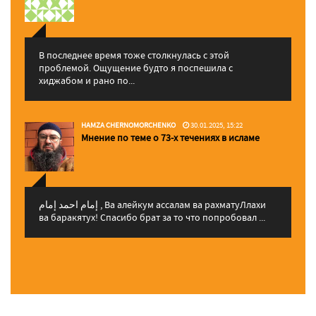
В последнее время тоже столкнулась с этой
проблемой. Ощущение будто я поспешила с
хиджабом и рано по...
HAMZA CHERNOMORCHENKO
30.01.2025, 15:22
Мнение по теме о 73-х течениях в исламе
إمام احمد إمام , Ва алейкум ассалам ва рахматуЛлахи
ва баракятух! Спасибо брат за то что попробовал ...