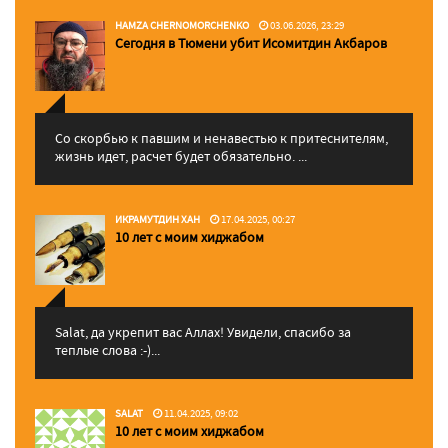
HAMZA CHERNOMORCHENKO
03.06.2026, 23:29
Сегодня в Тюмени убит Исомитдин Акбаров
Со скорбью к павшим и ненавестью к притеснителям,
жизнь идет, расчет будет обязательно. ...
ИКРАМУТДИН ХАН
17.04.2025, 00:27
10 лет с моим хиджабом
Salat, да укрепит вас Аллаx! Увидели, спасибо за
теплые слова :-)...
SALAT
11.04.2025, 09:02
10 лет с моим хиджабом