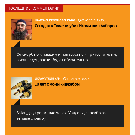
ПОСЛЕДНИЕ КОММЕНТАРИИ
HAMZA CHERNOMORCHENKO
03.06.2026, 23:29
Сегодня в Тюмени убит Исомитдин Акбаров
Со скорбью к павшим и ненавестью к притеснителям,
жизнь идет, расчет будет обязательно. ...
ИКРАМУТДИН ХАН
17.04.2025, 00:27
10 лет с моим хиджабом
Salat, да укрепит вас Аллаx! Увидели, спасибо за
теплые слова :-)...