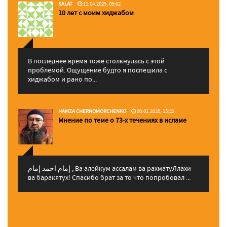
SALAT
11.04.2025, 09:02
10 лет с моим хиджабом
В последнее время тоже столкнулась с этой
проблемой. Ощущение будто я поспешила с
хиджабом и рано по...
HAMZA CHERNOMORCHENKO
30.01.2025, 15:22
Мнение по теме о 73-х течениях в исламе
إمام احمد إمام , Ва алейкум ассалам ва рахматуЛлахи
ва баракятух! Спасибо брат за то что попробовал ...