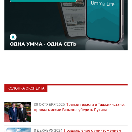
КОЛОНКА ЭКСПЕРТА
30 ОКТЯБРЯ'2025
Транзит власти в Таджикистане:
провал миссии Рахмона убедить Путина
8 ДЕКАБРЯ'2024
Поздравление с уничтожением