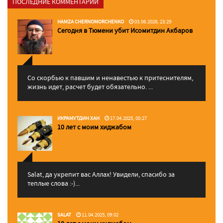
ПОСЛЕДНИЕ КОММЕНТАРИИ
HAMZA CHERNOMORCHENKO
03.06.2026, 23:29
Сегодня в Тюмени убит Исомитдин Акбаров
Со скорбью к павшим и ненавестью к притеснителям,
жизнь идет, расчет будет обязательно. ...
ИКРАМУТДИН ХАН
17.04.2025, 00:27
10 лет с моим хиджабом
Salat, да укрепит вас Аллаx! Увидели, спасибо за
теплые слова :-)...
SALAT
11.04.2025, 09:02