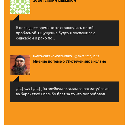
10 лет с моим хиджабом
В последнее время тоже столкнулась с этой
проблемой. Ощущение будто я поспешила с
хиджабом и рано по...
HAMZA CHERNOMORCHENKO
30.01.2025, 15:22
Мнение по теме о 73-х течениях в исламе
إمام احمد إمام , Ва алейкум ассалам ва рахматуЛлахи
ва баракятух! Спасибо брат за то что попробовал ...