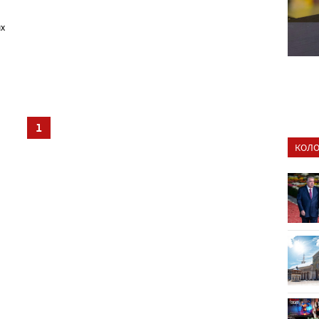
ых
1
КОЛО