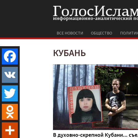
ВСЕ НОВОСТИ
ОБЩЕСТВО
ПОЛИТИ
КУБАНЬ
Facebook
VK
Twitter
Odnoklassniki
В духовно-скрепной Кубани... съе