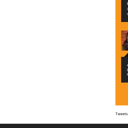
م
Tweets