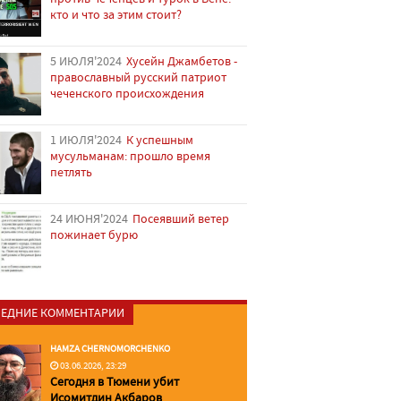
кто и что за этим стоит?
5 ИЮЛЯ'2024
Хусейн Джамбетов -
православный русский патриот
чеченского происхождения
1 ИЮЛЯ'2024
К успешным
мусульманам: прошло время
петлять
24 ИЮНЯ'2024
Посеявший ветер
пожинает бурю
ЕДНИЕ КОММЕНТАРИИ
HAMZA CHERNOMORCHENKO
03.06.2026, 23:29
Сегодня в Тюмени убит
Исомитдин Акбаров