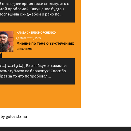
В последнее время тоже столкнулась с
этой проблемой. Ощущение будто я
поспешила с хиджабом и рано по...
HAMZA CHERNOMORCHENKO
30.01.2025, 15:22
Мнение по теме о 73-х течениях
в исламе
إمام احمد إما , Ва алейкум ассалам ва
рахматуЛлахи ва баракятух! Спасибо
брат за то что попробовал ...
 by golosislama