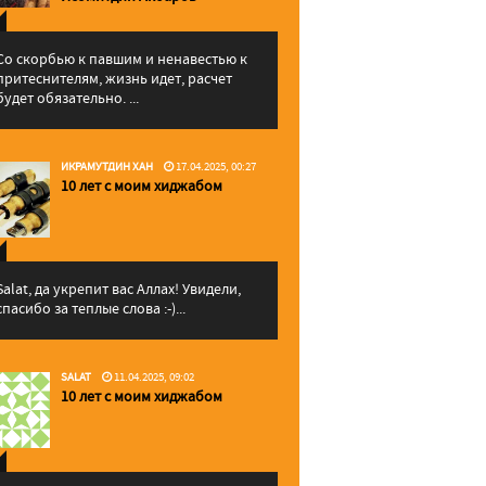
Со скорбью к павшим и ненавестью к
притеснителям, жизнь идет, расчет
будет обязательно. ...
ИКРАМУТДИН ХАН
17.04.2025, 00:27
10 лет с моим хиджабом
Salat, да укрепит вас Аллаx! Увидели,
спасибо за теплые слова :-)...
SALAT
11.04.2025, 09:02
10 лет с моим хиджабом