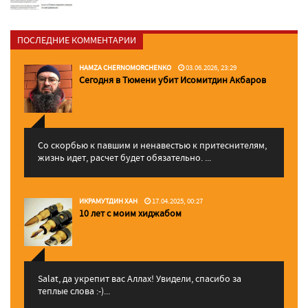
ПОСЛЕДНИЕ КОММЕНТАРИИ
HAMZA CHERNOMORCHENKO
03.06.2026, 23:29
Сегодня в Тюмени убит Исомитдин Акбаров
Со скорбью к павшим и ненавестью к притеснителям,
жизнь идет, расчет будет обязательно. ...
ИКРАМУТДИН ХАН
17.04.2025, 00:27
10 лет с моим хиджабом
Salat, да укрепит вас Аллаx! Увидели, спасибо за
теплые слова :-)...