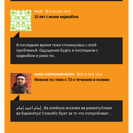
SALAT
11.04.2025, 09:02
10 лет с моим хиджабом
В последнее время тоже столкнулась с этой
проблемой. Ощущение будто я поспешила с
хиджабом и рано по...
HAMZA CHERNOMORCHENKO
30.01.2025, 15:22
Мнение по теме о 73-х течениях в исламе
إمام احمد إمام , Ва алейкум ассалам ва рахматуЛлахи
ва баракятух! Спасибо брат за то что попробовал ...