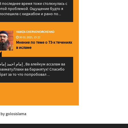
В последнее время тоже столкнулась с
этой проблемой. Ощущение будто я
поспешила с хиджабом и рано по...
HAMZA CHERNOMORCHENKO
30.01.2025, 15:22
Мнение по теме о 73-х течениях
в исламе
إمام احمد إما , Ва алейкум ассалам ва
рахматуЛлахи ва баракятух! Спасибо
брат за то что попробовал ...
 by golosislama