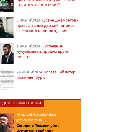
кто и что за этим стоит?
5 ИЮЛЯ'2024
Хусейн Джамбетов -
православный русский патриот
чеченского происхождения
1 ИЮЛЯ'2024
К успешным
мусульманам: прошло время
петлять
24 ИЮНЯ'2024
Посеявший ветер
пожинает бурю
ЕДНИЕ КОММЕНТАРИИ
HAMZA CHERNOMORCHENKO
03.06.2026, 23:29
Сегодня в Тюмени убит
Исомитдин Акбаров