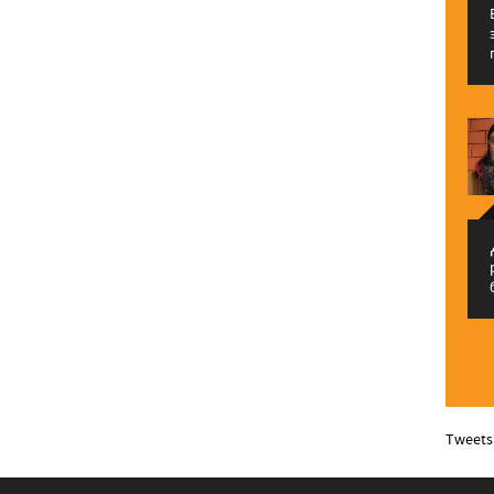
م
Tweets