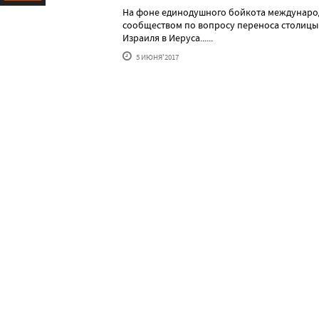
На фоне единодушного бойкота междунар
Ресурс
сообществом по вопросу переноса столицы
Израиля в Иеруса......
5 ИЮНЯ'2017