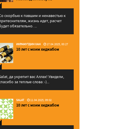
Со скорбью к павшим и ненавестью к
притеснителям, жизнь идет, расчет
будет обязательно. ...
ИКРАМУТДИН ХАН
17.04.2025, 00:27
10 лет с моим хиджабом
Salat, да укрепит вас Аллаx! Увидели,
спасибо за теплые слова :-)...
SALAT
11.04.2025, 09:02
10 лет с моим хиджабом