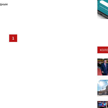
одным
1
КОЛО